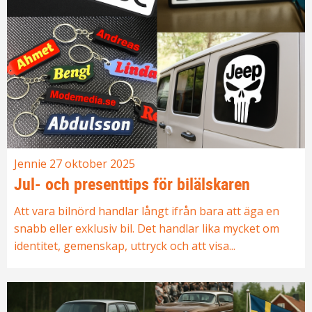
Jennie
27 oktober 2025
Jul‑ och presenttips för bilälskaren
​Att vara bilnörd handlar långt ifrån bara att äga en
snabb eller exklusiv bil. Det handlar lika mycket om
identitet, gemenskap, uttryck och att visa...