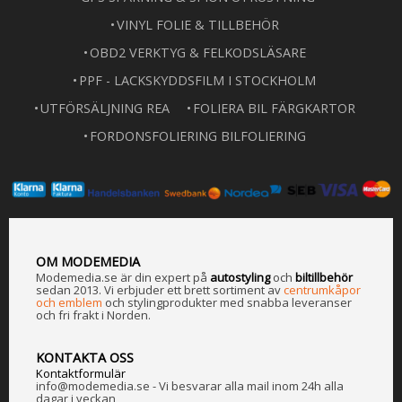
VINYL FOLIE & TILLBEHÖR
OBD2 VERKTYG & FELKODSLÄSARE
PPF - LACKSKYDDSFILM I STOCKHOLM
UTFÖRSÄLJNING REA
FOLIERA BIL FÄRGKARTOR
FORDONSFOLIERING BILFOLIERING
OM MODEMEDIA
Modemedia.se är din expert på
a
utostyling
och
biltillbehör
sedan 2013. Vi erbjuder ett brett sortiment av
centrumkåpor
och emblem
och stylingprodukter med snabba leveranser
och fri frakt i Norden.
KONTAKTA OSS
Kontaktformulär
info@modemedia.se - Vi besvarar alla mail inom 24h alla
dagar i veckan