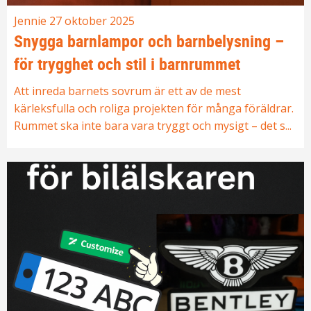
Jennie
27 oktober 2025
Snygga barnlampor och barnbelysning –
för trygghet och stil i barnrummet
Att inreda barnets sovrum är ett av de mest
kärleksfulla och roliga projekten för många föräldrar.
Rummet ska inte bara vara tryggt och mysigt – det s...