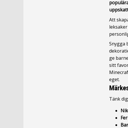
populära
uppskatt
Att skap
leksaker
personlig
Snygga b
dekorati
ge barn
sitt fav
Minecraf
eget.
Märkes
Tänk dig
Nik
Fer
Bar