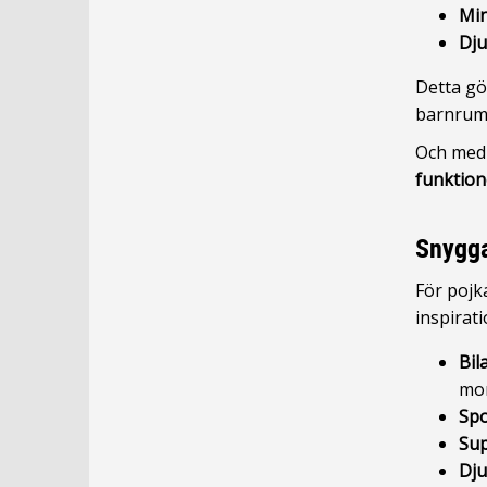
Min
Dju
Detta gö
barnrum
Och med 
funktion
Snygga
För pojk
inspirati
Bil
mon
Spo
Sup
Dju