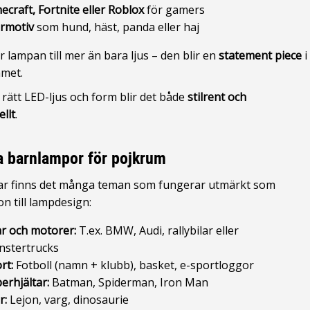
ecraft, Fortnite eller Roblox
för gamers
rmotiv
som hund, häst, panda eller haj
r lampan till mer än bara ljus – den blir en
statement piece
i
met.
rätt LED-ljus och form blir det både
stilrent och
ellt
.
 barnlampor för pojkrum
ar finns det många teman som fungerar utmärkt som
on till lampdesign:
ar och motorer:
T.ex. BMW, Audi, rallybilar eller
stertrucks
rt:
Fotboll (namn + klubb), basket, e-sportloggor
erhjältar:
Batman, Spiderman, Iron Man
r:
Lejon, varg, dinosaurie