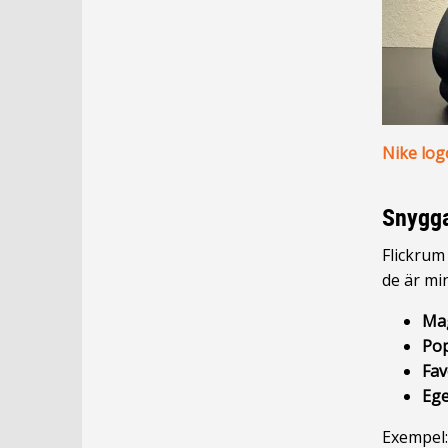
Nike log
Snygga
Flickrum
de är mi
Mag
Pop
Fav
Ege
Exempel: