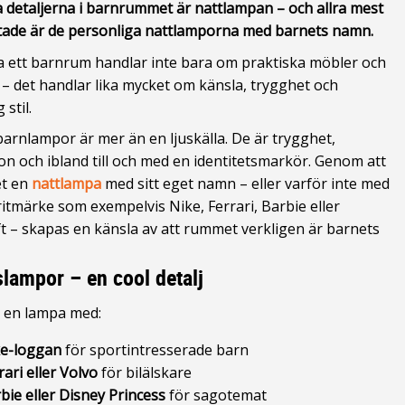
 detaljerna i barnrummet är nattlampan – och allra mest
ade är de personliga nattlamporna med barnets namn.
a ett barnrum handlar inte bara om praktiska möbler och
 – det handlar lika mycket om känsla, trygghet och
 stil.
arnlampor är mer än en ljuskälla. De är trygghet,
on och ibland till och med en identitetsmarkör. Genom att
et en
nattlampa
med sitt eget namn – eller varför inte med
oritmärke som exempelvis Nike, Ferrari, Barbie eller
t – skapas en känsla av att rummet verkligen är barnets
lampor – en cool detalj
 en lampa med:
e-loggan
för sportintresserade barn
rari eller Volvo
för bilälskare
bie eller Disney Princess
för sagotemat