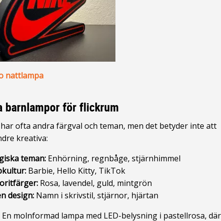
o nattlampa
 barnlampor för flickrum
 har ofta andra färgval och teman, men det betyder inte att
ndre kreativa:
iska teman:
Enhörning, regnbåge, stjärnhimmel
kultur:
Barbie, Hello Kitty, TikTok
oritfärger:
Rosa, lavendel, guld, mintgrön
n design:
Namn i skrivstil, stjärnor, hjärtan
 En molnformad lampa med LED-belysning i pastellrosa, dä