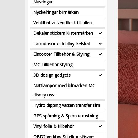
Navringar
Nyckelringar bilmärken
Ventilhattar ventillock till bilen
Dekaler stickers klistermärken
Larmdosor och bilnyckelskal
Elscooter Tillbehör & Styling
MC Tillbehör styling
3D design gadgets
Nattlampor med bilmärken MC
disney osv
Hydro dipping vatten transfer film
GPS spårning & Spion utrustning
Vinyl folie & tillbehör
OBD2 verktyg & felkodsläsare