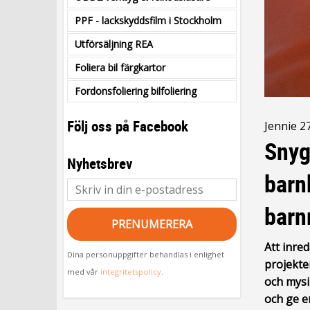
PPF - lackskyddsfilm i Stockholm
Utförsäljning REA
Foliera bil färgkartor
Fordonsfoliering bilfoliering
Följ oss på Facebook
Jennie
2
Snyg
Nyhetsbrev
barn
bar
PRENUMERERA
Att inre
Dina personuppgifter behandlas i enlighet
projekte
med vår
integritetspolicy
.
och mysi
och ge en