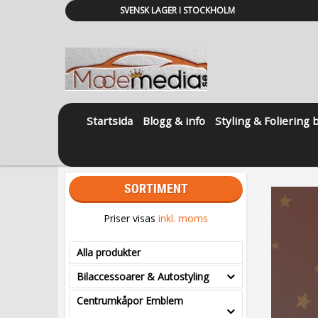
SVENSK LAGER I STOCKHOLM
Startsida
Blogg & info
Styling & Foliering 
SORTIMENT
Priser visas
inkl. moms
Alla produkter
Bilaccessoarer & Autostyling
Centrumkåpor Emblem