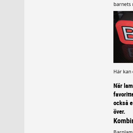
barnets n
Här kan
När lam
favoritt
också e
över.
Kombin
Barnlamp