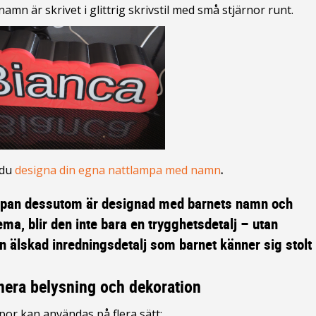
amn är skrivet i glittrig skrivstil med små stjärnor runt.
 du
designa din egna nattlampa med namn
.
pan dessutom är designad med barnets namn och
ema, blir den inte bara en trygghetsdetalj – utan
n älskad inredningsdetalj som barnet känner sig stolt
era belysning och dekoration
or kan användas på flera sätt: