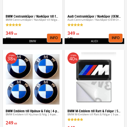
BMW Centrumkåpor / Navkåpor till fälgar (4-pack)
Audi Centrumkåpor / Navkåpor (OEM Original 4-pack)
BMW Centrumkåpor / Navkåpor till fälgar (4-pack)
Audi Centrumkåpor / Navkåpor (OEM Original 4-pack)
349
349
KR
KR
INFO
INFO
499
549
Lägg till i favoriter
Lägg 
KR
KR
BMW
AUDI
SPARA
SPARA
38
40
%
%
BMW Emblem till Hjulnav & Fälg | 4-pack 56/60/65mm
BMW M-Emblem till Ratt & Fälgar | 5-pack (17x9 mm)
BMW Emblem till Hjulnav & Fälg | 4-pack Aluminium (56/60/65mm)
BMW M-Emblem till Ratt & Fälgar | 5-pack (17x9 mm)
249
KR