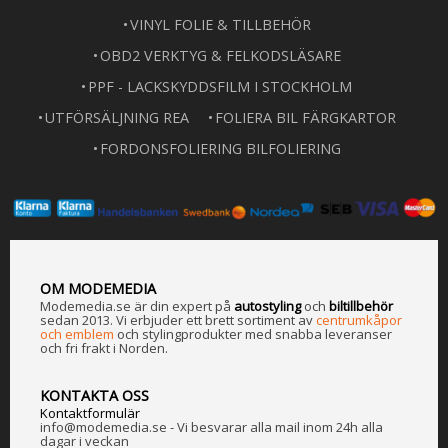
VINYL FOLIE & TILLBEHÖR
OBD2 VERKTYG & FELKODSLÄSARE
PPF - LACKSKYDDSFILM I STOCKHOLM
UTFÖRSÄLJNING REA
FOLIERA BIL FÄRGKARTOR
FORDONSFOLIERING BILFOLIERING
OM MODEMEDIA
Modemedia.se är din expert på
a
utostyling
och
biltillbehör
sedan 2013. Vi erbjuder ett brett sortiment av
centrumkåpor
och emblem
och stylingprodukter med snabba leveranser
och fri frakt i Norden.
KONTAKTA OSS
Kontaktformulär
info@modemedia.se - Vi besvarar alla mail inom 24h alla
dagar i veckan