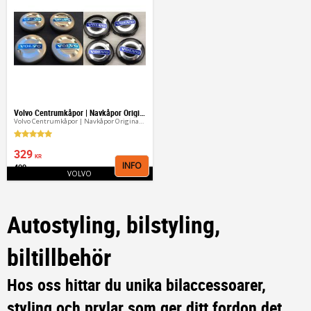
Volvo Centrumkåpor | Navkåpor Original & Universal
Volvo Centrumkåpor | Navkåpor Original & Universal
329
KR
INFO
499
Lägg till i favoriter
KR
VOLVO
Autostyling, bilstyling,
biltillbehör
Hos oss hittar du unika bilaccessoarer,
styling och prylar som ger ditt fordon det