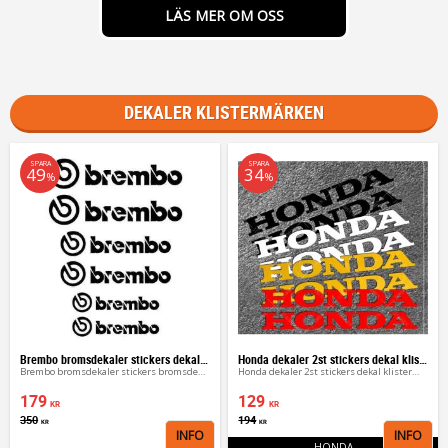
LÄS MER OM OSS
DEKALER KLISTERMÄRKEN
SPARA
SPARA
49
34
%
%
Brembo bromsdekaler stickers dekal 6 st
Honda dekaler 2st stickers dekal klistermärke
Brembo bromsdekaler stickers bromsdekal 6st
Honda dekaler 2st stickers dekal klistermärke
179
129
KR
KR
350
194
KR
KR
INFO
INFO
Lägg till i favoriter
Lägg 
HONDA