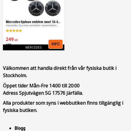
Mercedes hjulnav emblem svart 56 60 65 mm
mercedes hjulnav emblem navemblem märke
249
KR
INFO
449
Lägg till i favoriter
KR
MERCEDES
Välkommen att handla direkt från vår fysiska butik i
Stockholm.
Öppet tider Mån-Fre 14:00 till 20:00
Adress Spjutvägen 5G 17576 Järfälla.
Alla produkter som syns i webbutiken finns tillgänglig i
fysiska butiken.
Blogg