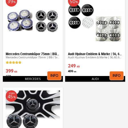
39
50
%
%
Mercedes Centrumkåpor 75mm | Blå / Svart
Audi Hjulnav Emblem & Märke | 56, 60, 65 mm (4st)
Mercedes Centrumkåpor 75mm | Blå / Svart
Audi Hjulnav Emblem & Märke | 56, 60, 65 mm (4st)
249
KR
399
499
KR
KR
INFO
INFO
650
Lägg till i favoriter
Lägg 
KR
MERCEDES
AUDI
SPARA
45
%