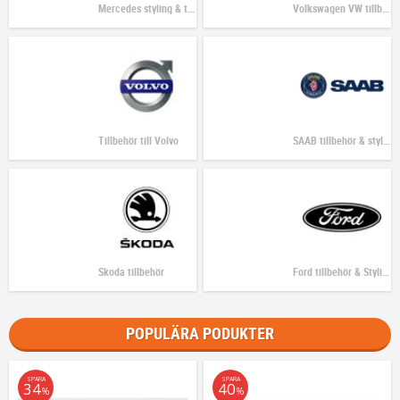
Mercedes styling & tillbehör
Volkswagen VW tillbehör
Tillbehör till Volvo
SAAB tillbehör & styling
Skoda tillbehör
Ford tillbehör & Styling
POPULÄRA PODUKTER
SPARA
SPARA
34
40
%
%