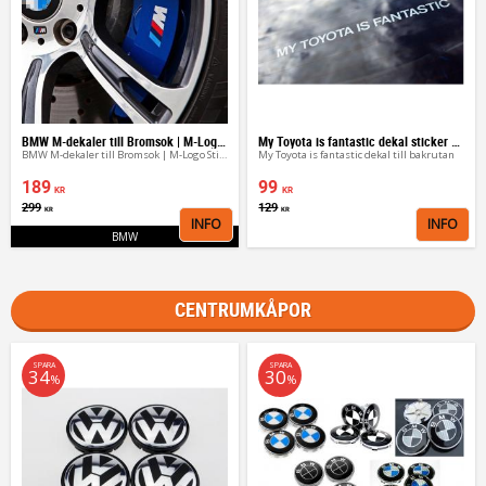
BMW M-dekaler till Bromsok | M-Logo Stickers
My Toyota is fantastic dekal sticker dekaler
BMW M-dekaler till Bromsok | M-Logo Stickers
My Toyota is fantastic dekal till bakrutan
189
99
KR
KR
299
129
KR
KR
INFO
INFO
Lägg till i favoriter
Lägg 
BMW
CENTRUMKÅPOR
SPARA
SPARA
34
30
%
%