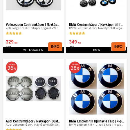
Volkswagen Centrumkåpor | Navkåpor VW 50-76 mm
BMW Centrumkåpor / Navkåpor till fälgar (4-pack)
Volkswagen centrumkåpor original VW navkåpor fälgkåpor
BMW Centrumkåpor / Navkåpor till fälgar (4-pack)
329
349
KR
KR
INFO
INFO
499
499
Lägg till i favoriter
Lägg 
KR
KR
VOLKSWAGEN
BMW
SPARA
SPARA
36
38
%
%
Audi Centrumkåpor / Navkåpor (OEM Original 4-pack)
BMW Emblem till Hjulnav & Fälg | 4-pack 56/60/65mm
Audi Centrumkåpor / Navkåpor (OEM Original 4-pack)
BMW Emblem till Hjulnav & Fälg | 4-pack Aluminium (56/60/65mm)