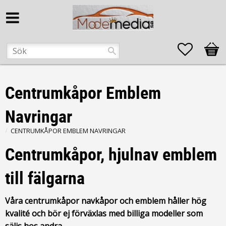
Favorite
Kund
Centrumkåpor Emblem
Navringar
CENTRUMKÅPOR EMBLEM NAVRINGAR
Centrumkåpor, hjulnav emblem
till fälgarna
Våra centrumkåpor navkåpor och emblem håller hög
kvalité och bör ej förväxlas med billiga modeller som
säljs hos andra.