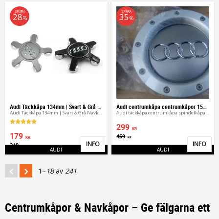
SPARA
SPARA
28
35
%
%
Audi Täckkåpa 134mm | Svart & Grå Navkåpa
Audi centrumkåpa centrumkåpor 150mm
Audi Täckkåpa 134mm | Svart & Grå Navkåpa
Audi täckkåpa centrumkåpa spindelkåpa 134 mm
299
KR
179
459
KR
KR
INFO
INFO
249
Lägg till i favoriter
Lägg 
KR
AUDI
AUDI
1–
18
av
241
Centrumkåpor & Navkåpor – Ge fälgarna ett