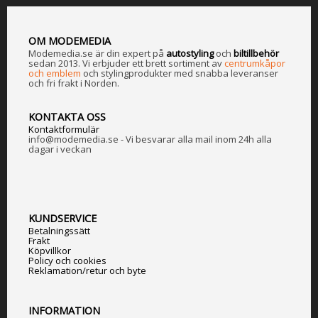
OM MODEMEDIA
Modemedia.se är din expert på
a
utostyling
och
biltillbehör
sedan 2013. Vi erbjuder ett brett sortiment av
centrumkåpor
och emblem
och stylingprodukter med snabba leveranser
och fri frakt i Norden.
KONTAKTA OSS
Kontaktformulär
info@modemedia.se - Vi besvarar alla mail inom 24h alla
dagar i veckan
KUNDSERVICE
Betalningssätt
Frakt
Köpvillkor
Policy och cookies
Reklamation/retur och byte
INFORMATION