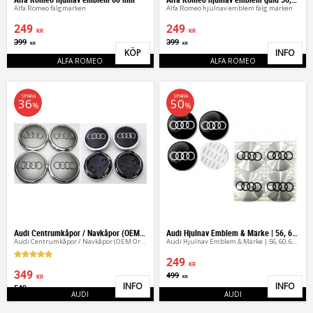
Alfa Romeo fälgmärken
Alfa Romeo hjulnav emblem fälg märken
249
249
KR
KR
399
399
KR
KR
KÖP
INFO
Lägg till i favoriter
Lägg 
ALFA ROMEO
ALFA ROMEO
SPARA
SPARA
36
50
%
%
Audi Centrumkåpor / Navkåpor (OEM Original 4-pack)
Audi Hjulnav Emblem & Märke | 56, 60, 65 mm (4st)
Audi Centrumkåpor / Navkåpor (OEM Original 4-pack)
Audi Hjulnav Emblem & Märke | 56, 60, 65 mm (4st)
249
KR
349
499
KR
KR
INFO
INFO
549
Lägg till i favoriter
Lägg 
KR
AUDI
AUDI