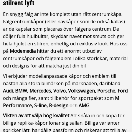
stilrent
lyft
En snygg fälg är inte komplett utan rätt centrumkåpa.
Fälgcentrumkåpor (eller navkåpor som de också kallas)
är de kapslar som placeras över fälgens centrum. De
döljer fula hjulbultar, skyddar navet mot smuts och ger
hela hjulet en stilren, enhetlig och exklusiv look. Hos oss
på
Modemedia
hittar du ett enormt utbud av
centrumkåpor och fälgemblem i olika storlekar, material
och designs för att matcha just din bil.
Vi erbjuder modellanpassade kåpor och emblem till
nästan alla stora bilmärken på marknaden, däribland
Audi, BMW, Mercedes, Volvo, Volkswagen, Porsche, Ford
och många fler, samt tillbehör för sportpaket som
M
Performance, S-line, R-design
och
AMG
.
Vikten av att välja hög kvalitet
Att snåla in och köpa för
billiga replika-kåpor lönar sig sällan. Billiga varianter
spricker lätt, har dålig passform och riskerar att trilla av