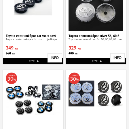
Toyota centrumkåpor 4st svart navkåpa
Toyota centrumkåpor silver 56, 60 65, 68 mm
Toyota centrumkåpor 4st svart hjulkåpa
Toyota centrumkåpor 4st 56, 60, 65, 68 mm
349
329
KR
KR
550
499
KR
KR
INFO
INFO
Lägg till i favoriter
Lägg 
TOYOTA
TOYOTA
SPARA
SPARA
30
30
%
%