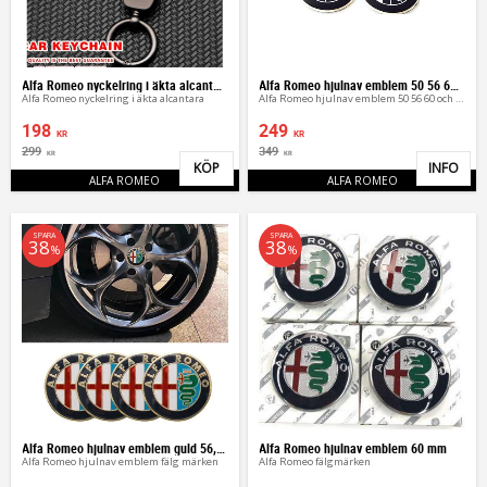
Alfa Romeo nyckelring i äkta alcantara
Alfa Romeo hjulnav emblem 50 56 60 65 mm
Alfa Romeo nyckelring i äkta alcantara
Alfa Romeo hjulnav emblem 50 56 60 och 65 mm
198
249
KR
KR
299
349
KR
KR
KÖP
INFO
Lägg till i favoriter
Lägg 
ALFA ROMEO
ALFA ROMEO
SPARA
SPARA
38
38
%
%
Alfa Romeo hjulnav emblem guld 56, 65 mm
Alfa Romeo hjulnav emblem 60 mm
Alfa Romeo hjulnav emblem fälg märken
Alfa Romeo fälgmärken