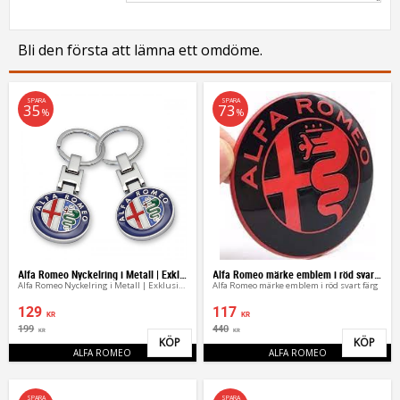
Bli den första att lämna ett omdöme.
SPARA
SPARA
35
73
%
%
Alfa Romeo Nyckelring i Metall | Exklusivt Nyckelhänge
Alfa Romeo märke emblem i röd svart färg
Alfa Romeo Nyckelring i Metall | Exklusivt Nyckelhänge
Alfa Romeo märke emblem i röd svart färg
129
117
KR
KR
199
440
KR
KR
KÖP
KÖP
Lägg till i favoriter
Lägg 
ALFA ROMEO
ALFA ROMEO
SPARA
SPARA