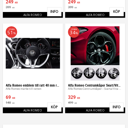
249
249
KR
KR
399
399
KR
KR
INFO
KÖP
Lägg till i favoriter
Lägg 
ALFA ROMEO
ALFA ROMEO
SPARA
SPARA
51
34
%
%
Alfa Romeo emblem till ratt 40 mm rattemblem
Alfa Romeo Centrumkåpor Svart/Vita Navkåpor (4st)
Alfa Romeo märke till ratten
Alfa Romeo Centrumkåpor – Svarta/Vita Navkåpor (4st)
69
329
KR
KR
140
499
KR
KR
KÖP
INFO
Lägg till i favoriter
Lägg 
ALFA ROMEO
ALFA ROMEO