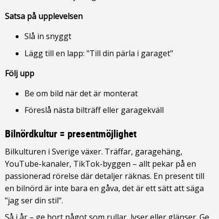
Satsa på upplevelsen
Slå in snyggt
Lägg till en lapp: "Till din pärla i garaget"
Följ upp
Be om bild när det är monterat
Föreslå nästa bilträff eller garagekväll
Bilnördkultur = presentmöjlighet
Bilkulturen i Sverige växer. Träffar, garagehäng,
YouTube-kanaler, TikTok-byggen – allt pekar på en
passionerad rörelse där detaljer räknas. En present till
en bilnörd är inte bara en gåva, det är ett sätt att säga
"jag ser din stil".
Så i år – ge bort något som rullar, lyser eller glänser. Ge