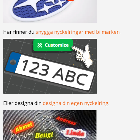
Här finner du
snygga nyckelringar med bilmärken
.
Eller designa din
designa din egen nyckelring
.