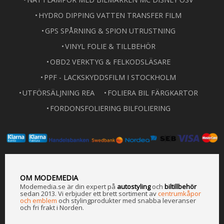
HYDRO DIPPING VATTEN TRANSFER FILM
GPS SPÅRNING & SPION UTRUSTNING
VINYL FOLIE & TILLBEHÖR
OBD2 VERKTYG & FELKODSLÄSARE
PPF - LACKSKYDDSFILM I STOCKHOLM
UTFÖRSÄLJNING REA
FOLIERA BIL FÄRGKARTOR
FORDONSFOLIERING BILFOLIERING
OM MODEMEDIA
Modemedia.se är din expert på
a
utostyling
och
biltillbehör
sedan 2013. Vi erbjuder ett brett sortiment av
centrumkåpor
och emblem
och stylingprodukter med snabba leveranser
och fri frakt i Norden.