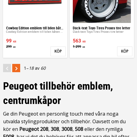
Cowboy Edition emblem till bilen båten ATV MC
Däck-text Toyo Tires Proxes tire letter
Cowboy Edition emblem till bilen båten ATV MC
Däck-text Toyo Tires Proxes tire letter
99
563
KR
KR
299
1 299
KR
KR
KÖP
KÖP
Lägg till i favoriter
Lägg 
1–
18
av
60
Peugeot tillbehör emblem,
centrumkåpor
Ge din Peugeot en personlig touch med våra noga
utvalda stylingprodukter och tillbehör. Oavsett om du
kör en
Peugeot 208
,
308
,
3008
,
508
eller den rymliga
5008
, har vi det du behöver för att anpassa din bil efter