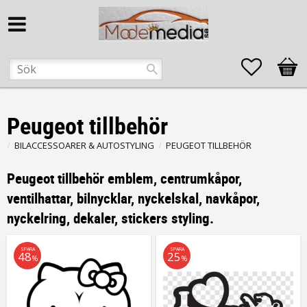
Favorite
Kund
Peugeot tillbehör
BILACCESSOARER & AUTOSTYLING
PEUGEOT TILLBEHÖR
Peugeot tillbehör emblem, centrumkåpor,
ventilhattar, bilnycklar, nyckelskal, navkåpor,
nyckelring, dekaler, stickers styling.
SPARA
SPARA
48
25
%
%