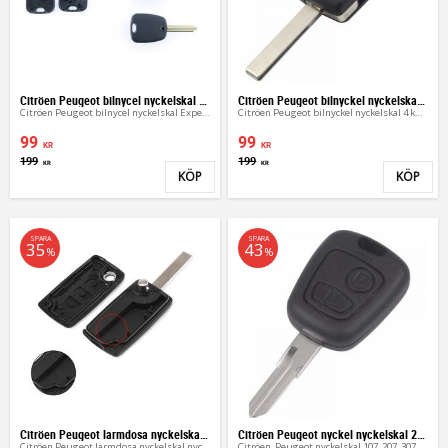
Citröen Peugeot bilnycel nyckelskal Expert Boxer
Citröen Peugeot bilnyckel nyckelskal 4 knappar
Citröen Peugeot bilnycel nyckelskal Expert Boxer
Citröen Peugeot bilnyckel nyckelskal 4 knappar
99
99
KR
KR
199
199
KR
KR
KÖP
KÖP
Lägg till i favoriter
Lägg 
SPARA
SPARA
35
43
%
%
Citröen Peugeot larmdosa nyckelskal nyckel
Citröen Peugeot nyckel nyckelskal 207 307 407
Citröen Peugeot larmdosa nyckelskal nyckel
Citröen, Peugeot nyckelskal 107, 207, 307, 407, 607