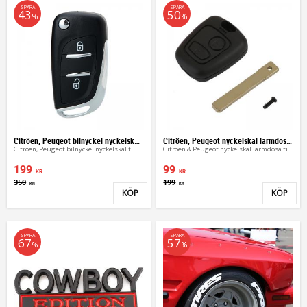
SPARA
SPARA
43
50
%
%
Citröen, Peugeot bilnyckel nyckelskal till C2 C3 207
Citröen, Peugeot nyckelskal larmdosa nyckel
Citröen, Peugeot bilnyckel nyckelskal till C2 C3 C4
Citröen & Peugeot nyckelskal larmdosa till bilen
199
99
KR
KR
350
199
KR
KR
KÖP
KÖP
Lägg till i favoriter
Lägg 
SPARA
SPARA
67
57
%
%