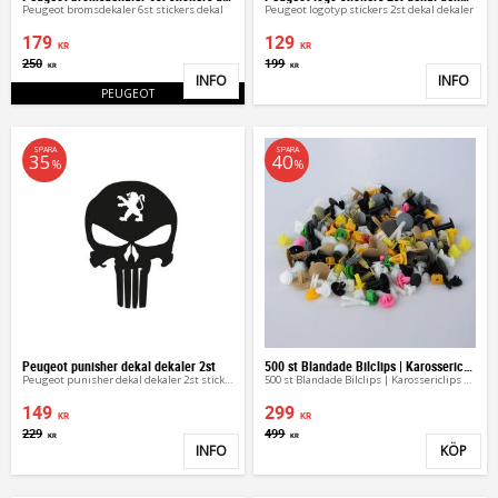
Peugeot bromsdekaler 6st stickers dekal
Peugeot logotyp stickers 2st dekal dekaler
179
129
KR
KR
250
199
KR
KR
INFO
INFO
Lägg till i favoriter
Lägg 
PEUGEOT
SPARA
SPARA
35
40
%
%
Peugeot punisher dekal dekaler 2st
500 st Blandade Bilclips | Karossericlips & Fästen
Peugeot punisher dekal dekaler 2st sticker
500 st Blandade Bilclips | Karossericlips & Fästen
149
299
KR
KR
229
499
KR
KR
INFO
KÖP
Lägg till i favoriter
Lägg 