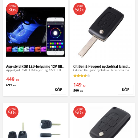
SPARA
SPARA
36
50
%
%
App-styrd RGB LED-belysning 12V till Bil & MC – 4-pack
Citröen & Peugeot nyckelskal larmdosa 3 kn
App-styrd RGB LED-belysning 12V till Bil & MC – 4-pack
Citröen Peugeot nyckelskal larmdosa med 3 knappar
449
KR
149
699
KR
KR
KÖP
KÖP
299
Lägg till i favoriter
Lägg 
KR
SPARA
SPARA
50
50
%
%