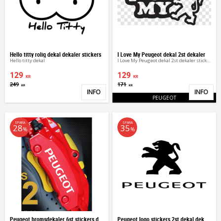
Hello titty rolig dekal dekaler stickers
I Love My Peugeot dekal 2st dekaler
Hello titty dekal
I Love My Peugeot dekal 2st dekaler stickers
129
129
KR
KR
249
171
KR
KR
INFO
INFO
Lägg till i favoriter
Lägg 
PEUGEOT
SPARA
SPARA
28
35
%
%
Peugeot bromsdekaler 6st stickers dekal
Peugeot logo stickers 2st dekal dekaler