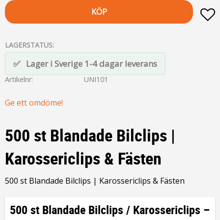
KÖP
L
LAGERSTATUS
Lager i Sverige 1-4 dagar leverans
Artikelnr
UNI101
Ge ett omdöme!
500 st Blandade Bilclips |
Karossericlips & Fästen
500 st Blandade Bilclips | Karossericlips & Fästen
500 st Blandade Bilclips / Karossericlips –