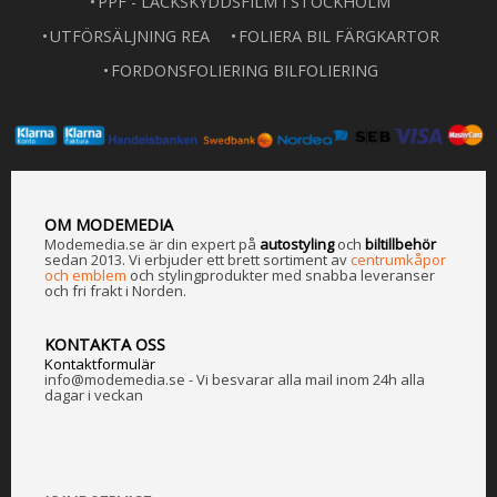
PPF - LACKSKYDDSFILM I STOCKHOLM
UTFÖRSÄLJNING REA
FOLIERA BIL FÄRGKARTOR
FORDONSFOLIERING BILFOLIERING
OM MODEMEDIA
Modemedia.se är din expert på
a
utostyling
och
biltillbehör
sedan 2013. Vi erbjuder ett brett sortiment av
centrumkåpor
och emblem
och stylingprodukter med snabba leveranser
och fri frakt i Norden.
KONTAKTA OSS
Kontaktformulär
info@modemedia.se - Vi besvarar alla mail inom 24h alla
dagar i veckan