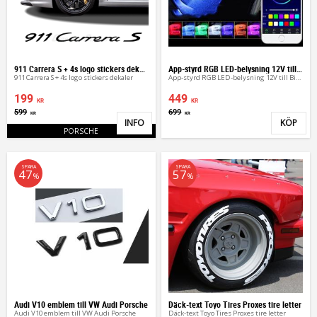
911 Carrera S + 4s logo stickers dekaler
App-styrd RGB LED-belysning 12V till Bil & MC – 4-pack
911 Carrera S + 4s logo stickers dekaler
App-styrd RGB LED-belysning 12V till Bil & MC – 4-pack
199
449
KR
KR
599
699
KR
KR
INFO
KÖP
Lägg till i favoriter
Lägg 
PORSCHE
SPARA
SPARA
47
57
%
%
Audi V10 emblem till VW Audi Porsche
Däck-text Toyo Tires Proxes tire letter
Audi V10 emblem till VW Audi Porsche
Däck-text Toyo Tires Proxes tire letter