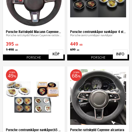
Porsche Rattskydd Macann Cayenne alcantara
Porsche centrumkåpor navkåpor 4 storlekar
Porsche rattskydd Macan Cayenne rattöverdrag
Porsche centrumkåpor navkåpor
395
449
KR
KR
1 490
699
KR
KR
KÖP
INFO
Lägg till i favoriter
Lägg 
PORSCHE
PORSCHE
SPARA
SPARA
49
68
%
%
Porsche centrumkåpor navkåpor|65 & 75 mm
Porsche rattskydd Cayenne alcantara