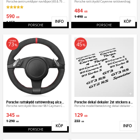
Porsche centrumkåpor navkåpor|65 & 75 mm
Porsche rattskydd Cayenne rattöverdrag
484
KR
590
1 490
KR
KR
INFO
KÖP
1 150
Lägg till i favoriter
Lägg 
KR
PORSCHE
PORSCHE
SPARA
SPARA
73
45
%
%
Porsche rattskydd rattöverdrag alcantara
Porsche dekal dekaler 2st stickers alla modeller
Porsche rattskydd Boxster 981 Cayman Cayenne Panamera
Porsche modellbeteckning dekal dekaler 2st
345
129
KR
KR
1 290
233
KR
KR
KÖP
INFO
Lägg till i favoriter
Lägg 
PORSCHE