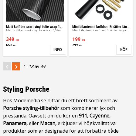
Matt kolfiber svart vinyl folie wrap 1,52m
Mini bilantenn i kolfiber. Ersätter långa antennen
Matt kolfiber svart vinyl folie wrap 1,52m
Mini bilantenn i kolfiber. Ersätter långa antennen
349
199
KR
KR
650
299
KR
KR
INFO
KÖP
Lägg till i favoriter
Lägg 
1–
18
av
49
Styling Porsche
Hos Modemedia.se hittar du ett brett sortiment av
Porsche styling-tillbehör
som kombinerar lyx och
prestanda. Oavsett om du kör en
911, Cayenne,
Panamera,
eller
Macan,
erbjuder vi högkvalitativa
produkter som är designade för att förbättra både