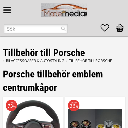
Favorite
Kund
Tillbehör till Porsche
BILACCESSOARER & AUTOSTYLING
TILLBEHÖR TILL PORSCHE
Porsche tillbehör emblem
centrumkåpor
SPARA
SPARA
73
36
%
%