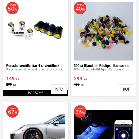
SPARA
SPARA
50
40
%
%
Porsche ventilhattar 4 st ventillock till bilen
500 st Blandade Bilclips | Karossericlips & Fästen
Porsche ventilhattar 4 st ventillock till bilen
500 st Blandade Bilclips | Karossericlips & Fästen
149
299
KR
KR
299
499
KR
KR
INFO
KÖP
Lägg till i favoriter
Lägg 
PORSCHE
SPARA
SPARA
67
36
%
%