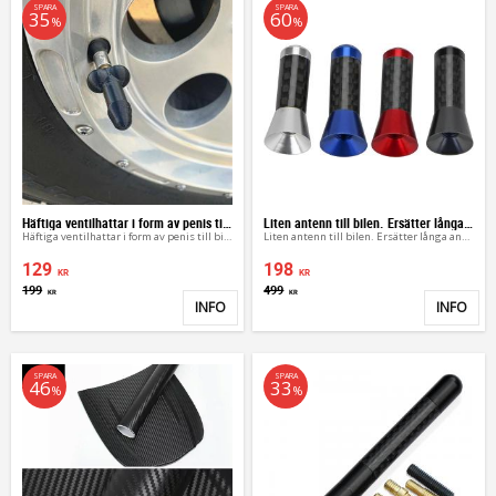
SPARA
SPARA
35
60
%
%
Häftiga ventilhattar i form av penis till bilen
Liten antenn till bilen. Ersätter långa antennen
Häftiga ventilhattar i form av penis till bilen
Liten antenn till bilen. Ersätter långa antennen
129
198
KR
KR
199
499
KR
KR
INFO
INFO
Lägg till i favoriter
Lägg 
SPARA
SPARA
46
33
%
%