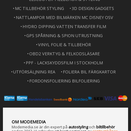
MC TILLBEHÖR STYLING
3D DESIGN GADGETS
NATTLAMPOR MED BILMÄRKEN MC DISNEY OSV
HYDRO DIPPING VATTEN TRANSFER FILM
GPS SPÅRNING & SPION UTRUSTNING
VINYL FOLIE & TILLBEHÖR
OBD2 VERKTYG & FELKODSLÄSARE
PPF - LACKSKYDDSFILM I STOCKHOLM
UTFÖRSÄLJNING REA
FOLIERA BIL FÄRGKARTOR
FORDONSFOLIERING BILFOLIERING
OM MODEMEDIA
Modemedia.se är din expert på
a
utostyling
och
biltillbehör
sedan 2013. Vi erbjuder ett brett sortiment av
centrumkåpor