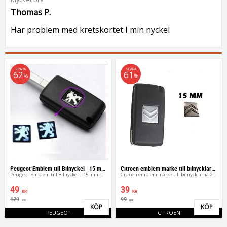
Thomas P.
Har problem med kretskortet I min nyckel
SPARA
SPARA
62
61
%
%
Peugeot Emblem till Bilnyckel | 15 mm logo (2st)
Citröen emblem märke till bilnycklarna 2-pack
Peugeot Emblem till Bilnyckel | 15 mm logo (2st)
Citröen emblem märke till bilnycklarna 2-pack
49
39
KR
KR
129
99
KR
KR
KÖP
KÖP
Lägg till i favoriter
Lägg 
PEUGEOT
CITROEN