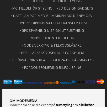
ELSCOOTER TILLBEHÖR & STYLING
MC TILLBEHÖR STYLING
3D DESIGN GADGETS
NATTLAMPOR MED BILMÄRKEN MC DISNEY OSV
HYDRO DIPPING VATTEN TRANSFER FILM
GPS SPÅRNING & SPION UTRUSTNING
VINYL FOLIE & TILLBEHÖR
OBD2 VERKTYG & FELKODSLÄSARE
PPF - LACKSKYDDSFILM I STOCKHOLM
UTFÖRSÄLJNING REA
FOLIERA BIL FÄRGKARTOR
FORDONSFOLIERING BILFOLIERING
OM MODEMEDIA
Modemedia.se är din expert på
a
utostyling
och
biltillbehör