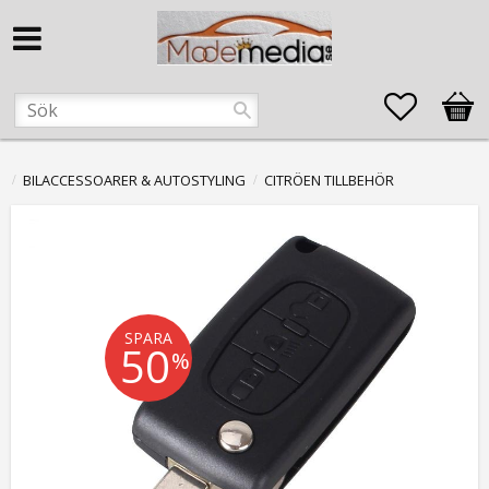
Favorite
Kund
BILACCESSOARER & AUTOSTYLING
CITRÖEN TILLBEHÖR
SPARA
50
%