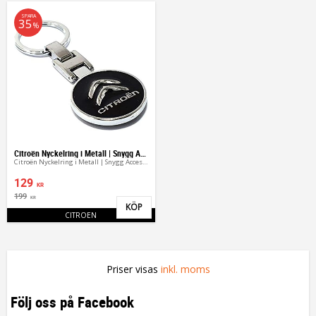
SPARA
35
%
Citroën Nyckelring i Metall | Snygg Accessoar
Citroën Nyckelring i Metall | Snygg Accessoar
129
KR
199
KR
KÖP
Lägg till i favoriter
CITROEN
Priser visas
inkl. moms
Följ oss på Facebook