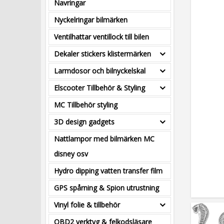
Navringar
Nyckelringar bilmärken
Ventilhattar ventillock till bilen
Dekaler stickers klistermärken
Larmdosor och bilnyckelskal
Elscooter Tillbehör & Styling
MC Tillbehör styling
3D design gadgets
Nattlampor med bilmärken MC
disney osv
Hydro dipping vatten transfer film
GPS spårning & Spion utrustning
Vinyl folie & tillbehör
OBD2 verktyg & felkodsläsare