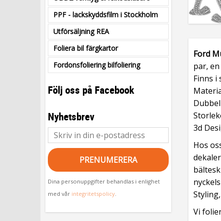
PPF - lackskyddsfilm i Stockholm
Utförsäljning REA
Foliera bil färgkartor
Ford M
Fordonsfoliering bilfoliering
par, en 
Finns i 
Följ oss på Facebook
Materia
Dubbel
Nyhetsbrev
Storlek
3d Desi
Hos oss
dekaler
PRENUMERERA
bältesk
nyckels
Dina personuppgifter behandlas i enlighet
Styling
med vår
integritetspolicy
.
Vi foli