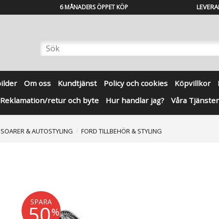
LEVERA
6 MÅNADERS ÖPPET KÖP
bilder
Om oss
Kundtjänst
Policy och cookies
Köpvillkor
Reklamation/retur och byte
Hur handlar jag?
Våra Tjänster
SSOARER & AUTOSTYLING
FORD TILLBEHÖR & STYLING
SPARA
50
%