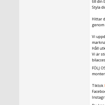
till din
Styla d
Hittar 
genom v
Vi uppd
marknad
Håll ut
Vi är s
bilacces
FÖLJ OS
monteri
Tiktok
Facebo
Instag