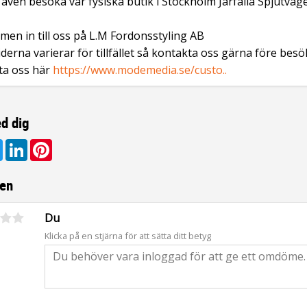
även besöka vår fysiska butik i Stockholm Järfälla Spjutväg
en in till oss på L.M Fordonsstyling AB
derna varierar för tillfället så kontakta oss gärna före besö
ta oss här
https://www.modemedia.se/custo..
d dig
ebook
Twitter
LinkedIn
Pinterest
en
Du
Klicka på en stjärna för att sätta ditt betyg