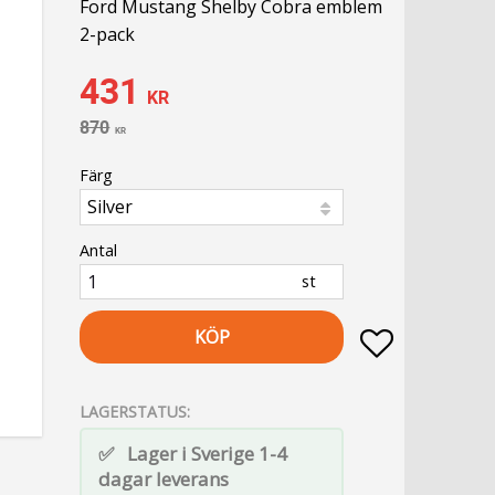
Ford Mustang Shelby Cobra emblem
2-pack
Nedsatt pris:
431
KR
Ordinarie pris:
870
KR
Färg
Antal
st
KÖP
Lägg till i fa
LAGERSTATUS
Lager i Sverige 1-4
dagar leverans