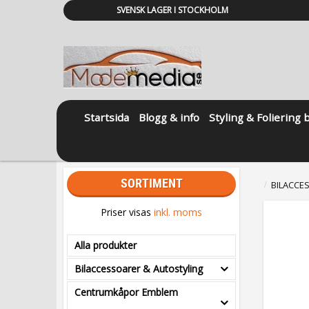
SVENSK LAGER I STOCKHOLM
Startsida
Blogg & info
Styling & Foliering 
SORTIMENT
BILACCE
Priser visas
inkl. moms
Alla produkter
Bilaccessoarer & Autostyling
Centrumkåpor Emblem