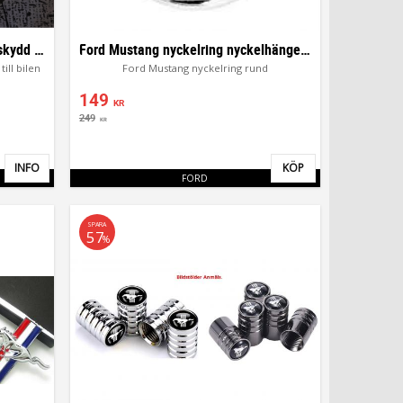
Ford Mustang rattöverdrag ratt skydd till bilen
Ford Mustang nyckelring nyckelhänge rund
ill bilen
Ford Mustang nyckelring rund
149
KR
249
KR
INFO
KÖP
Lägg till i favoriter
Lägg till i favor
FORD
SPARA
57
%