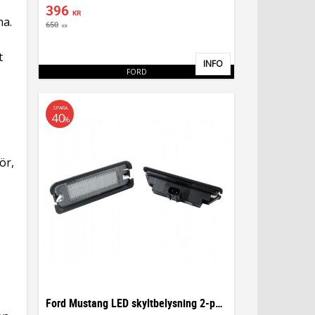
396
KR
na.
650
KR
t
INFO
Lägg till i favoriter
FORD
SPARA
40
%
ör,
Ford Mustang LED skyltbelysning 2-pack lampor