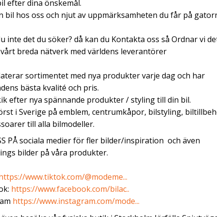
 bil efter dina önskemål.
in bil hos oss och njut av uppmärksamheten du får på gator
du inte det du söker? då kan du Kontakta oss så Ordnar vi de
årt breda nätverk med världens leverantörer
aterar sortimentet med nya produkter varje dag och har
ens bästa kvalité och pris.
kik efter nya spännande produkter / styling till din bil.
törst i Sverige på emblem, centrumkåpor, bilstyling, biltillbeh
soarer till alla bilmodeller.
S PÅ sociala medier för fler bilder/inspiration och även
ngs bilder på våra produkter.
https://www.tiktok.com/@modeme...
ok:
https://www.facebook.com/bilac..
ram
https://www.instagram.com/mode...