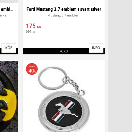
Ford Mustang GT rund baklucka emblem
Ford Mustang 3.7 emblem i svart silver
ärke
Mustang 3.7 emblem
175
KR
399
KR
KÖP
INFO
Lägg till i favoriter
Lägg till i favor
FORD
SPARA
40
%