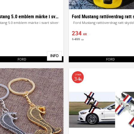
Ford Mustang 5.0 emblem märke i svart silver
tang 5.0 emblem märke i svart silver
Ford Mustang rattöverdrag ratt skydd t
234
KR
1 499
KR
INFO
Lägg till i favoriter
FORD
FORD
SPARA
34
%