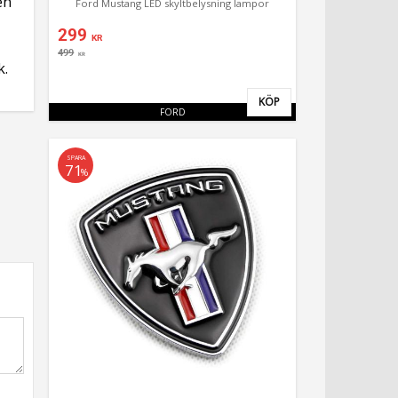
en
Ford Mustang LED skyltbelysning lampor
299
KR
499
KR
k.
KÖP
Lägg till i favoriter
FORD
SPARA
71
%