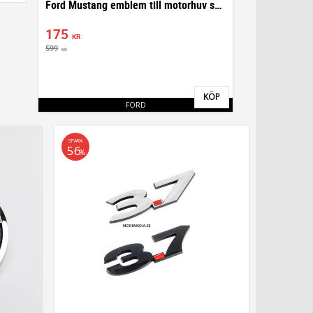
Ford Mustang emblem till motorhuv skärmar
175
KR
599
KR
KÖP
Lägg till i favoriter
FORD
SPARA
56
%