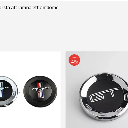
första att lämna ett omdöme.
SPARA
48
%