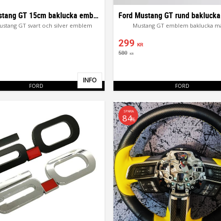
Ford Mustang GT 15cm baklucka emblem
ustang GT svart och silver emblem
Mustang GT emblem baklucka m
299
KR
580
KR
INFO
Lägg till i favoriter
FORD
FORD
SPARA
84
%