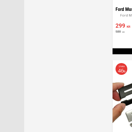
Ford M
299
KR
580
KR
SPARA
46
%