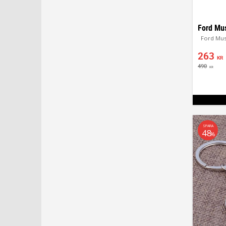
Ford Mus
263
KR
490
KR
SPARA
48
%