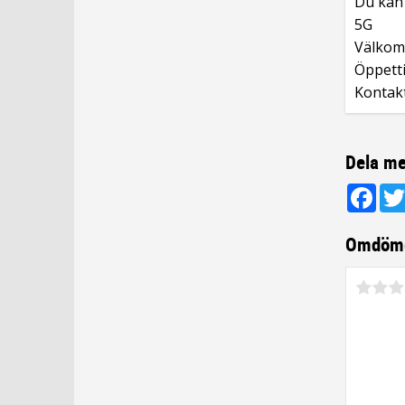
Du kan 
5G
Välkomm
Öppetti
Kontak
Dela me
Fac
Omdöm