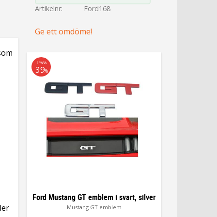
Artikelnr
Ford168
Ge ett omdöme!
 som
SPARA
39
%
Ford Mustang GT emblem i svart, silver
ler
Mustang GT emblem