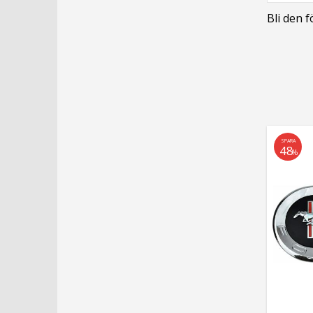
Bli den 
SPARA
48
%