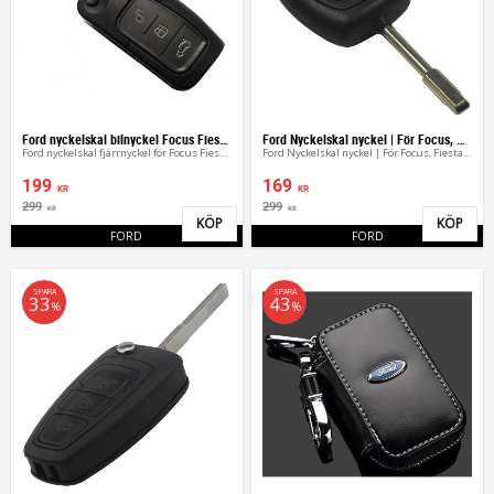
Ford nyckelskal bilnyckel Focus Fiesta C max
Ford Nyckelskal nyckel | För Focus, Fiesta & Mondeo
Ford nyckelskal fjärrnyckel för Focus Fiesta C max
Ford Nyckelskal nyckel | För Focus, Fiesta & Mondeo
199
169
KR
KR
299
299
KR
KR
KÖP
KÖP
Lägg till i favoriter
Lägg 
FORD
FORD
SPARA
SPARA
33
43
%
%