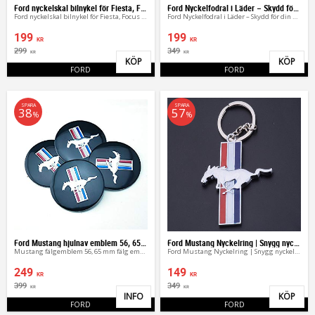
Ford nyckelskal bilnykel för Fiesta, Focus & C-Max
Ford Nyckelfodral i Läder – Skydd för din Bilnyckel
Ford nyckelskal bilnykel för Fiesta, Focus & C-Max
Ford Nyckelfodral i Läder – Skydd för din Bilnyckel
199
199
KR
KR
299
349
KR
KR
KÖP
KÖP
Lägg till i favoriter
Lägg 
FORD
FORD
SPARA
SPARA
38
57
%
%
Ford Mustang hjulnav emblem 56, 65 mm
Ford Mustang Nyckelring | Snygg nyckelhänge
Mustang fälgemblem 56, 65 mm fälg emblem
Ford Mustang Nyckelring | Snygg nyckelhänge
249
149
KR
KR
399
349
KR
KR
INFO
KÖP
Lägg till i favoriter
Lägg 
FORD
FORD