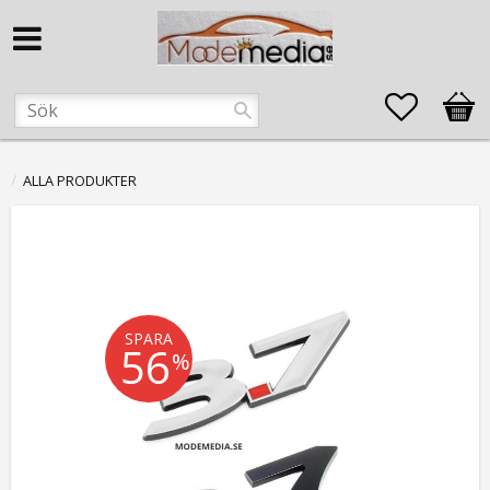
Favorite
Kund
ALLA PRODUKTER
SPARA
56
%