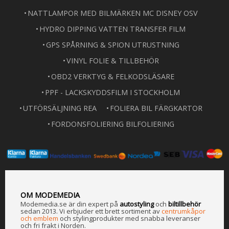
NATTLAMPOR MED BILMÄRKEN MC DISNEY OSV
HYDRO DIPPING VATTEN TRANSFER FILM
GPS SPÅRNING & SPION UTRUSTNING
VINYL FOLIE & TILLBEHÖR
OBD2 VERKTYG & FELKODSLÄSARE
PPF - LACKSKYDDSFILM I STOCKHOLM
UTFÖRSÄLJNING REA
FOLIERA BIL FÄRGKARTOR
FORDONSFOLIERING BILFOLIERING
OM MODEMEDIA
Modemedia.se är din expert på
a
utostyling
och
biltillbehör
sedan 2013. Vi erbjuder ett brett sortiment av
centrumkåpor
och emblem
och stylingprodukter med snabba leveranser
och fri frakt i Norden.