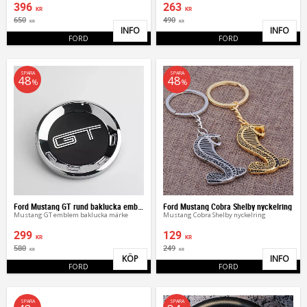
396
263
KR
KR
650
490
KR
KR
INFO
INFO
Lägg till i favoriter
Lägg 
FORD
FORD
SPARA
SPARA
48
48
%
%
Ford Mustang GT rund baklucka emblem
Ford Mustang Cobra Shelby nyckelring
Mustang GT emblem baklucka märke
Mustang Cobra Shelby nyckelring
299
129
KR
KR
580
249
KR
KR
KÖP
INFO
Lägg till i favoriter
Lägg 
FORD
FORD
SPARA
SPARA