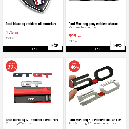
Ford Mustang emblem till motorhuv skärmar
Ford Mustang pony emblem skärmar 2-pack
Mustang häst emblem
175
KR
395
KR
599
KR
697
KR
KÖP
INFO
Lägg till i favoriter
Lägg 
FORD
FORD
SPARA
SPARA
39
46
%
%
Ford Mustang GT emblem i svart, silver
Ford Mustang 5.0 emblem märke i svart silver
Mustang GT emblem
Ford Mustang 5.0 emblem märke i svart silver