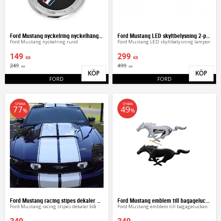
Ford Mustang nyckelring nyckelhänge rund
Ford Mustang LED skyltbelysning 2-pack lampor
Ford Mustang nyckelring rund
Ford Mustang LED skyltbelysning lampor
149
299
KR
KR
249
499
KR
KR
KÖP
KÖP
Lägg till i favoriter
Lägg 
FORD
FORD
SPARA
SPARA
77
49
%
%
Ford Mustang racing stipes dekaler blå
Ford Mustang emblem till bagageluckan
Ford Mustang racing stipes dekaler blå
Ford Mustang emblem till bagageluckan
349
349