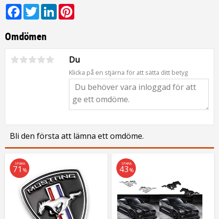
Facebook
Twitter
LinkedIn
Pinterest
Omdömen
Du
Klicka på en stjärna för att sätta ditt betyg
Bli den första att lämna ett omdöme.
SPARA
SPARA
71
43
%
%