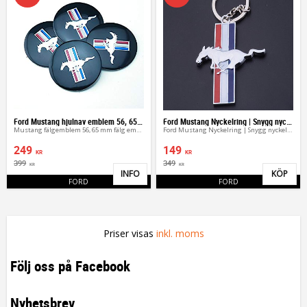
Ford Mustang hjulnav emblem 56, 65 mm
Ford Mustang Nyckelring | Snygg nyckelhänge
Mustang fälgemblem 56, 65 mm fälg emblem
Ford Mustang Nyckelring | Snygg nyckelhänge
249
149
KR
KR
399
349
KR
KR
INFO
KÖP
Lägg till i favoriter
Lägg 
FORD
FORD
Priser visas
inkl. moms
Följ oss på Facebook
Nyhetsbrev