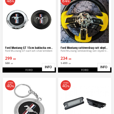
48
84
%
%
Ford Mustang GT 15cm baklucka emblem
Ford Mustang rattöverdrag ratt skydd till bilen
Ford Mustang GT svart och silver emblem
Ford Mustang rattöverdrag ratt skydd till bilen
299
234
KR
KR
580
1 499
KR
KR
INFO
INFO
Lägg till i favoriter
Lägg 
FORD
FORD
SPARA
SPARA
40
40
%
%