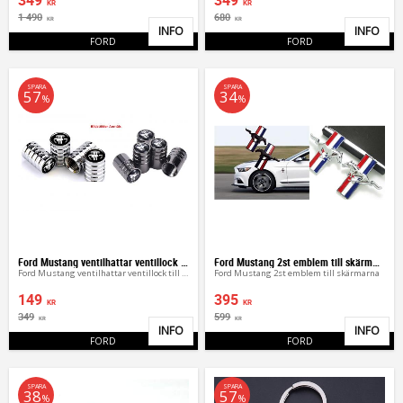
KR
KR
1 490
680
KR
KR
INFO
INFO
Lägg till i favoriter
Lägg 
FORD
FORD
SPARA
SPARA
57
34
%
%
Ford Mustang ventilhattar ventillock till bilen
Ford Mustang 2st emblem till skärmarna
Ford Mustang ventilhattar ventillock till bilen
Ford Mustang 2st emblem till skärmarna
149
395
KR
KR
349
599
KR
KR
INFO
INFO
Lägg till i favoriter
Lägg 
FORD
FORD
SPARA
SPARA
38
57
%
%