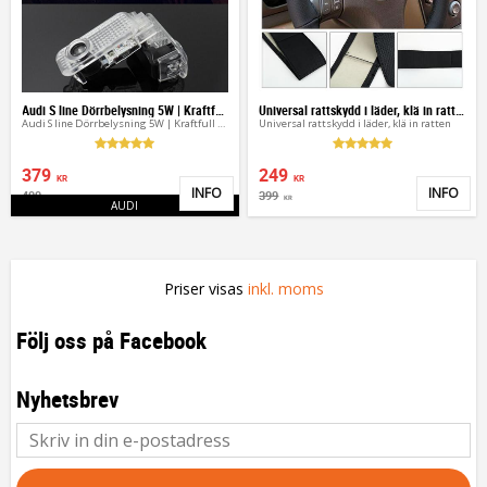
Audi S line Dörrbelysning 5W | Kraftfull Logo
Universal rattskydd i läder, klä in ratten
Audi S line Dörrbelysning 5W | Kraftfull Logo dörrlampor
Universal rattskydd i läder, klä in ratten
379
249
KR
KR
INFO
INFO
499
399
Lägg till i favoriter
Lägg 
KR
KR
AUDI
Priser visas
inkl. moms
Följ oss på Facebook
Nyhetsbrev