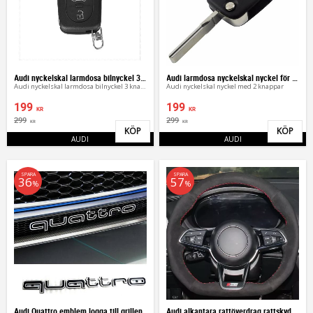
Audi nyckelskal larmdosa bilnyckel 3 knappar
Audi larmdosa nyckelskal nyckel för A2, A3, A4, A6
Audi nyckelskal larmdosa bilnyckel 3 knappar
Audi nyckelskal nyckel med 2 knappar
199
199
KR
KR
299
299
KR
KR
KÖP
KÖP
Lägg till i favoriter
Lägg 
AUDI
AUDI
SPARA
SPARA
36
57
%
%
Audi Quattro emblem logga till grillen
Audi alkantara rattöverdrag rattskydd TT, R8