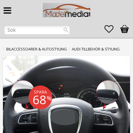
Favorite
Kund
BILACCESSOARER & AUTOSTYLING
AUDI TILLBEHÖR & STYLING
SPARA
68
%