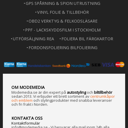
GPS SPÅRNING & SPION UTRUSTNING
VINYL FOLIE & TILLBEHÖR
OBD2 VERKTYG & FELKODSLÄSARE
PPF - LACKSKYDDSFILM I STOCKHOLM
UTFÖRSÄLJNING REA
FOLIERA BIL FÄRGKARTOR
FORDONSFOLIERING BILFOLIERING
OM MODEMEDIA
Modemedia.se är din expert på
a
utostyling
och
biltillbehör
sedan 2013. Vi erbjuder ett brett sortiment av
centrumkåpor
och emblem
och stylingprodukter med snabba leveranser
och fri frakt i Norden.
KONTAKTA OSS
Kontaktformulär
info@modemedia.se - Vi besvarar alla mail inom 24h alla