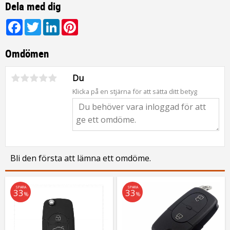
Dela med dig
Facebook
Twitter
LinkedIn
Pinterest
Omdömen
Du
Klicka på en stjärna för att sätta ditt betyg
Bli den första att lämna ett omdöme.
SPARA
SPARA
33
33
%
%