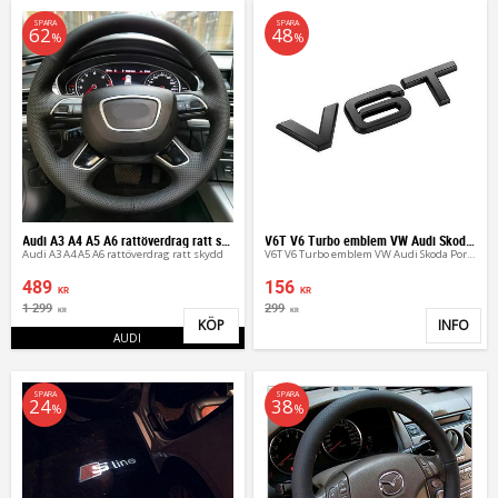
SPARA
SPARA
62
48
%
%
Audi A3 A4 A5 A6 rattöverdrag ratt skydd
V6T V6 Turbo emblem VW Audi Skoda Porsche
Audi A3 A4 A5 A6 rattöverdrag ratt skydd
V6T V6 Turbo emblem VW Audi Skoda Porsche
489
156
KR
KR
1 299
299
KR
KR
KÖP
INFO
Lägg till i favoriter
Lägg 
AUDI
SPARA
SPARA
24
38
%
%