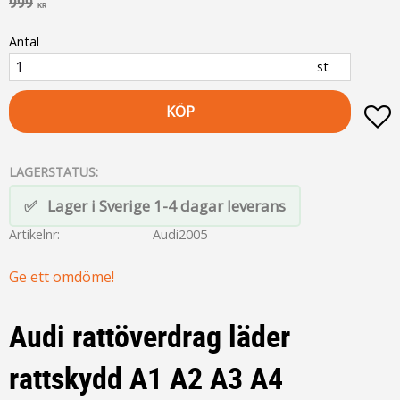
Ordinarie pris:
999
KR
Antal
st
KÖP
L
LAGERSTATUS
Lager i Sverige 1-4 dagar leverans
Artikelnr
Audi2005
Ge ett omdöme!
Audi rattöverdrag läder
rattskydd A1 A2 A3 A4