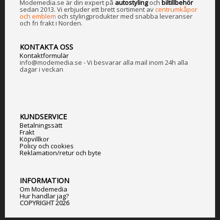
Modemedia.se är din expert på
a
utostyling
och
biltillbehör
sedan 2013. Vi erbjuder ett brett sortiment av
centrumkåpor
och emblem
och stylingprodukter med snabba leveranser
och fri frakt i Norden.
KONTAKTA OSS
Kontaktformulär
info@modemedia.se - Vi besvarar alla mail inom 24h alla
dagar i veckan
KUNDSERVICE
Betalningssätt
Frakt
Köpvillkor
Policy och cookies
Reklamation/retur och byte
INFORMATION
Om Modemedia
Hur handlar jag?
COPYRIGHT 2026