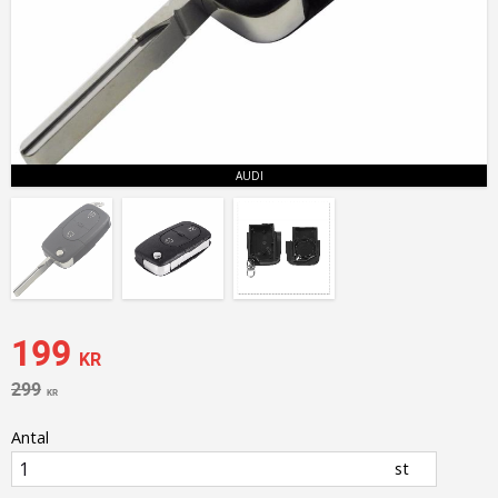
AUDI
Nedsatt pris:
199
KR
Ordinarie pris:
299
KR
Antal
st