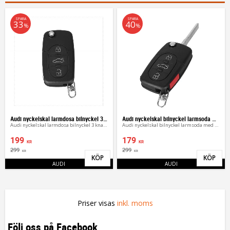
SPARA
SPARA
33
40
%
%
Audi nyckelskal larmdosa bilnyckel 3 knappar
Audi nyckelskal bilnyckel larmsoda med 4 knappar
Audi nyckelskal larmdosa bilnyckel 3 knappar
Audi nyckelskal bilnyckel larmsoda med 4 knappar
199
179
KR
KR
299
299
KR
KR
KÖP
KÖP
Lägg till i favoriter
Lägg 
AUDI
AUDI
Priser visas
inkl. moms
Följ oss på Facebook