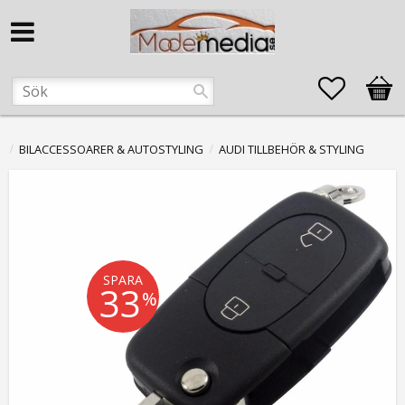
Favorite
Kund
BILACCESSOARER & AUTOSTYLING
AUDI TILLBEHÖR & STYLING
SPARA
33
%