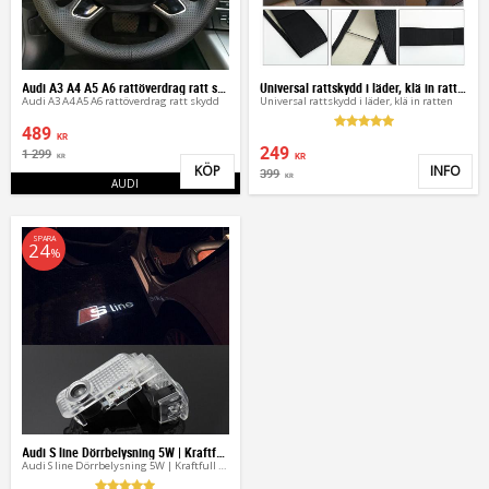
Audi A3 A4 A5 A6 rattöverdrag ratt skydd
Universal rattskydd i läder, klä in ratten
Audi A3 A4 A5 A6 rattöverdrag ratt skydd
Universal rattskydd i läder, klä in ratten
489
KR
249
1 299
KR
KR
KÖP
INFO
399
Lägg till i favoriter
Lägg 
KR
AUDI
SPARA
24
%
Audi S line Dörrbelysning 5W | Kraftfull Logo
Audi S line Dörrbelysning 5W | Kraftfull Logo dörrlampor