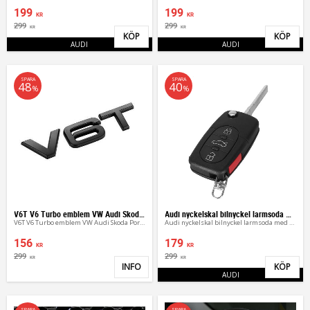
199
199
KR
KR
299
299
KR
KR
KÖP
KÖP
Lägg till i favoriter
Lägg 
AUDI
AUDI
SPARA
SPARA
48
40
%
%
V6T V6 Turbo emblem VW Audi Skoda Porsche
Audi nyckelskal bilnyckel larmsoda med 4 knappar
V6T V6 Turbo emblem VW Audi Skoda Porsche
Audi nyckelskal bilnyckel larmsoda med 4 knappar
156
179
KR
KR
299
299
KR
KR
INFO
KÖP
Lägg till i favoriter
Lägg 
AUDI
SPARA
SPARA