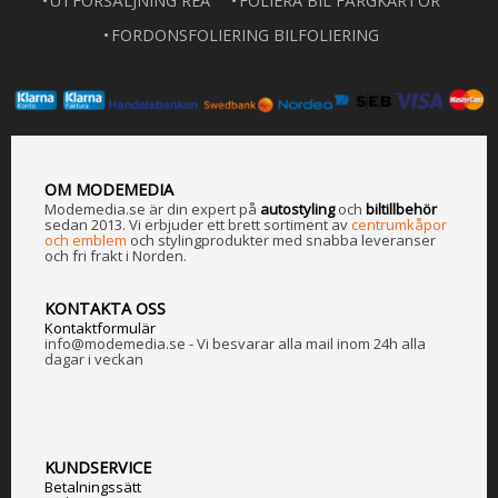
UTFÖRSÄLJNING REA
FOLIERA BIL FÄRGKARTOR
FORDONSFOLIERING BILFOLIERING
OM MODEMEDIA
Modemedia.se är din expert på
a
utostyling
och
biltillbehör
sedan 2013. Vi erbjuder ett brett sortiment av
centrumkåpor
och emblem
och stylingprodukter med snabba leveranser
och fri frakt i Norden.
KONTAKTA OSS
Kontaktformulär
info@modemedia.se - Vi besvarar alla mail inom 24h alla
dagar i veckan
KUNDSERVICE
Betalningssätt