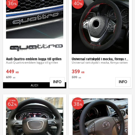
36
40
%
%
Audi Quattro emblem logga till grillen
Universal rattskydd i mocka, förnya ratten
Audi Quattro emblem logga till grillen
Universal rattskydd i mocka, förnya ratten
449
359
KR
KR
699
599
KR
KR
INFO
INFO
Lägg till i favoriter
Lägg 
AUDI
SPARA
SPARA
62
38
%
%