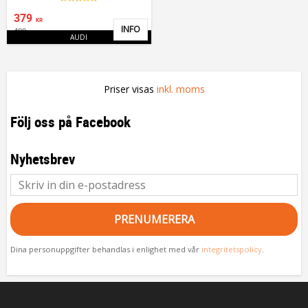
379
KR
INFO
499
Lägg till i favoriter
KR
AUDI
Priser visas
inkl. moms
Följ oss på Facebook
Nyhetsbrev
PRENUMERERA
Dina personuppgifter behandlas i enlighet med vår
integritetspolicy
.