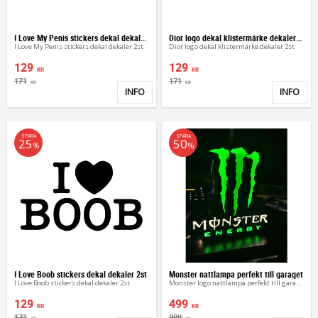
I Love My Penis stickers dekal dekaler 2st
Dior logo dekal klistermärke dekaler 2st
I Love My Penis stickers dekal dekaler 2st
Dior logo dekal klistermärke dekaler 2st
129
129
KR
KR
171
171
KR
KR
INFO
INFO
Lägg till i favoriter
Lägg 
SPARA
SPARA
25
50
%
%
I Love Boob stickers dekal dekaler 2st
Monster nattlampa perfekt till garaget
I Love Boob stickers dekal dekaler 2st
Monster logo nattlampa perfekt till garaget
129
499
KR
KR
171
999