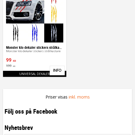
Monster klo dekaler stickers strålkastare
Monster klo dekaler stickers strålkastare
99
KR
199
KR
INFO
Lägg till i favoriter
UNIVERSAL DEKALER
Priser visas
inkl. moms
Följ oss på Facebook
Nyhetsbrev