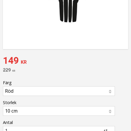
Nedsatt pris:
149
KR
Ordinarie pris:
229
KR
Färg
Storlek
Antal
st