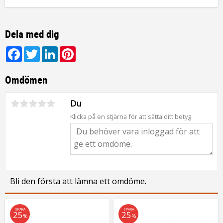
Dela med dig
Facebook
Twitter
LinkedIn
Pinterest
Omdömen
Du
Klicka på en stjärna för att sätta ditt betyg
Bli den första att lämna ett omdöme.
SPARA
SPARA
25
25
%
%