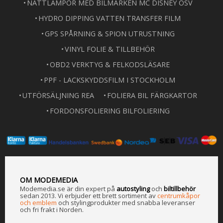
NATTLAMPOR MED BILMÄRKEN MC DISNEY OSV
HYDRO DIPPING VATTEN TRANSFER FILM
GPS SPÅRNING & SPION UTRUSTNING
VINYL FOLIE & TILLBEHÖR
OBD2 VERKTYG & FELKODSLÄSARE
PPF - LACKSKYDDSFILM I STOCKHOLM
UTFÖRSÄLJNING REA
FOLIERA BIL FÄRGKARTOR
FORDONSFOLIERING BILFOLIERING
OM MODEMEDIA
Modemedia.se är din expert på
a
utostyling
och
biltillbehör
sedan 2013. Vi erbjuder ett brett sortiment av
centrumkåpor
och emblem
och stylingprodukter med snabba leveranser
och fri frakt i Norden.