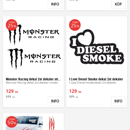
KR
KR
INFO
KÖP
Lägg till i favoriter
Lägg 
SPARA
SPARA
25
25
%
%
Monster Racing dekal 2st dekaler sticker
I Love Diesel Smoke dekal 2st dekaler
Monster Racing dekal 2st dekaler sticker
I Love Diesel Smoke dekal 2st dekaler
129
129
KR
KR
171
171
KR
KR
INFO
INFO
Lägg till i favoriter
Lägg 
SPARA
50
%