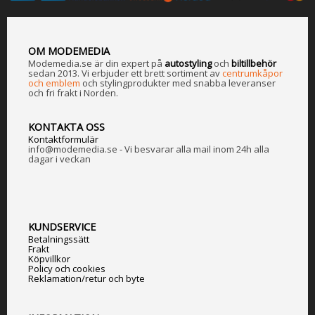
OM MODEMEDIA
Modemedia.se är din expert på
a
utostyling
och
biltillbehör
sedan 2013. Vi erbjuder ett brett sortiment av
centrumkåpor
och emblem
och stylingprodukter med snabba leveranser
och fri frakt i Norden.
KONTAKTA OSS
Kontaktformulär
info@modemedia.se - Vi besvarar alla mail inom 24h alla
dagar i veckan
KUNDSERVICE
Betalningssätt
Frakt
Köpvillkor
Policy och cookies
Reklamation/retur och byte