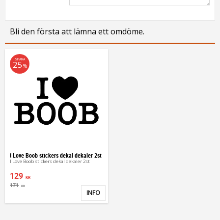
Bli den första att lämna ett omdöme.
SPARA
25
%
I Love Boob stickers dekal dekaler 2st
I Love Boob stickers dekal dekaler 2st
129
KR
171
KR
INFO
Lägg till i favoriter