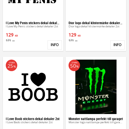
I Love My Penis stickers dekal dekaler 2st
Dior logo dekal klistermärke dekaler 2st
I Love My Penis stickers dekal dekaler 2st
Dior logo dekal klistermärke dekaler 2st
129
129
KR
KR
171
171
KR
KR
INFO
INFO
Lägg till i favoriter
Lägg 
SPARA
SPARA
25
50
%
%
I Love Boob stickers dekal dekaler 2st
Monster nattlampa perfekt till garaget
I Love Boob stickers dekal dekaler 2st
Monster logo nattlampa perfekt till garaget