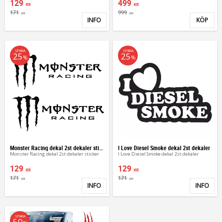
129
499
KR
KR
171
999
KR
KR
INFO
KÖP
Lägg till i favoriter
Lägg 
SPARA
SPARA
25
25
%
%
Monster Racing dekal 2st dekaler sticker
I Love Diesel Smoke dekal 2st dekaler
Monster Racing dekal 2st dekaler sticker
I Love Diesel Smoke dekal 2st dekaler
129
129
KR
KR
171
171
KR
KR
INFO
INFO
Lägg till i favoriter
Lägg 
SPARA
50