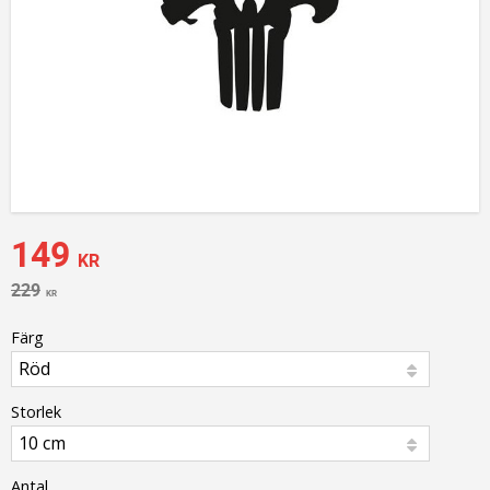
Nedsatt pris:
149
KR
Ordinarie pris:
229
KR
Färg
Storlek
Antal