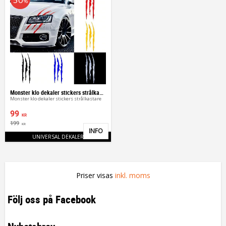
%
Monster klo dekaler stickers strålkastare
Monster klo dekaler stickers strålkastare
99
KR
199
KR
INFO
Lägg till i favoriter
UNIVERSAL DEKALER
Priser visas
inkl. moms
Följ oss på Facebook