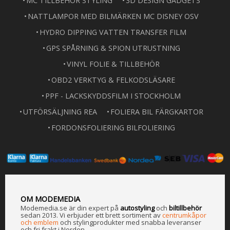
MC TILLBEHÖR STYLING
3D DESIGN GADGETS
NATTLAMPOR MED BILMÄRKEN MC DISNEY OSV
HYDRO DIPPING VATTEN TRANSFER FILM
GPS SPÅRNING & SPION UTRUSTNING
VINYL FOLIE & TILLBEHÖR
OBD2 VERKTYG & FELKODSLÄSARE
PPF - LACKSKYDDSFILM I STOCKHOLM
UTFÖRSÄLJNING REA
FOLIERA BIL FÄRGKARTOR
FORDONSFOLIERING BILFOLIERING
OM MODEMEDIA
Modemedia.se är din expert på
a
utostyling
och
biltillbehör
sedan 2013. Vi erbjuder ett brett sortiment av
centrumkåpor
och emblem
och stylingprodukter med snabba leveranser
och fri frakt i Norden.