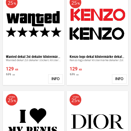
25
25
%
%
Wanted dekal 2st dekaler klistermärke
Kenzo logo dekal klistermärke dekaler 2st
Wanted dekal 2st dekaler stickers klistermärke
Kenzo logo dekal klistermärke dekaler 2st
129
129
KR
KR
171
171
KR
KR
INFO
INFO
Lägg till i favoriter
Lägg 
SPARA
SPARA
25
25
%
%