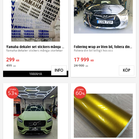
Yamaha dekaler set stickers många storlekar
Foliering wrap av liten bil, foliera din bil
Yamaha dekaler stickers många storlekar
Foliera din bil billigt hos oss
299
17 999
KR
KR
499
24 900
KR
KR
INFO
KÖP
Lägg till i favoriter
Lägg 
YAMAHA
SPARA
SPARA
53
60
%
%