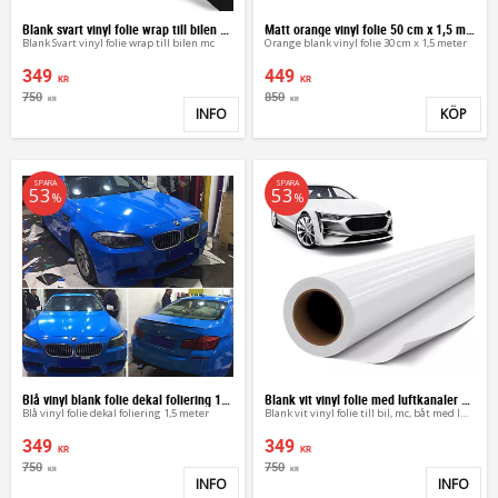
Blank svart vinyl folie wrap till bilen mc
Matt orange vinyl folie 50 cm x 1,5 meter
Blank Svart vinyl folie wrap till bilen mc
Orange blank vinyl folie 30 cm x 1,5 meter
349
449
KR
KR
750
850
KR
KR
INFO
KÖP
Lägg till i favoriter
Lägg 
SPARA
SPARA
53
53
%
%
Blå vinyl blank folie dekal foliering 1,5 meter
Blank vit vinyl folie med luftkanaler wrap
Blå vinyl folie dekal foliering 1,5 meter
Blank vit vinyl folie till bil, mc, båt med luftkanaler
349
349
KR
KR
750
750
KR
KR
INFO
INFO
Lägg till i favoriter
Lägg 