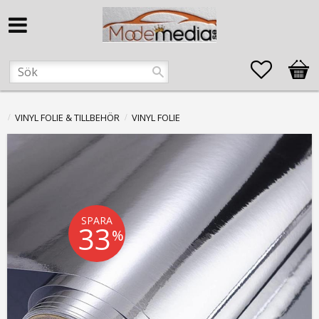
Favorite
Kund
VINYL FOLIE & TILLBEHÖR
VINYL FOLIE
SPARA
33
%