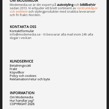
OM MODEMEDIA
Modemedia.se är din expert på
a
utostyling
och
biltillbehör
sedan 2013. Vi erbjuder ett brett sortiment av
centrumkåpor
och emblem
och stylingprodukter med snabba leveranser
och fri frakt i Norden.
KONTAKTA OSS
Kontaktformulär
info@modemedia.se - Vi besvarar alla mail inom 24h alla
dagar i veckan
KUNDSERVICE
Betalningssätt
Frakt
Köpvillkor
Policy och cookies
Reklamation/retur och byte
INFORMATION
Om Modemedia
Hur handlar jag?
COPYRIGHT 2026