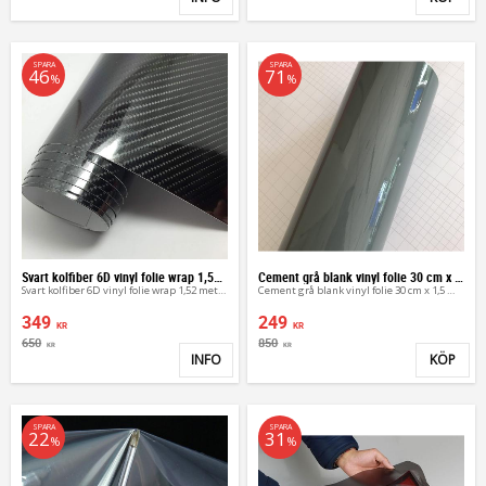
Lägg till i favoriter
Lägg 
SPARA
SPARA
46
71
%
%
Svart kolfiber 6D vinyl folie wrap 1,52 meter
Cement grå blank vinyl folie 30 cm x 1,5 meter
Svart kolfiber 6D vinyl folie wrap 1,52 meter
Cement grå blank vinyl folie 30 cm x 1,5 meter
349
249
KR
KR
650
850
KR
KR
INFO
KÖP
Lägg till i favoriter
Lägg 
SPARA
SPARA
22
31
%
%