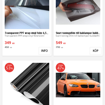
Transparent PPF wrap vinyl folie 6,5ml 1,5m
Svart toningsfilm till baklampor bubbelfri film
Transparent PPF wrap vinyl folie 6,5ml
Svart toningsfilm till baklampor bubbelfri
349
549
KR
KR
450
790
KR
KR
INFO
KÖP
Lägg till i favoriter
Lägg 
SPARA
SPARA
53
47
%
%