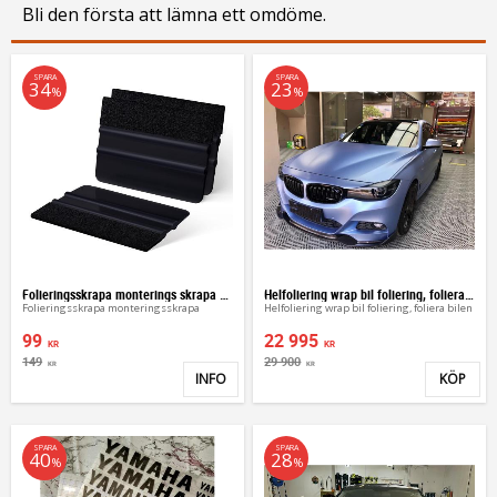
Bli den första att lämna ett omdöme.
SPARA
SPARA
34
23
%
%
Folieringsskrapa monterings skrapa för vinyl
Helfoliering wrap bil foliering, foliera bilen
Folieringsskrapa monteringsskrapa
Helfoliering wrap bil foliering, foliera bilen
99
22 995
KR
KR
149
29 900
KR
KR
INFO
KÖP
Lägg till i favoriter
Lägg 
SPARA
SPARA
40
28
%
%