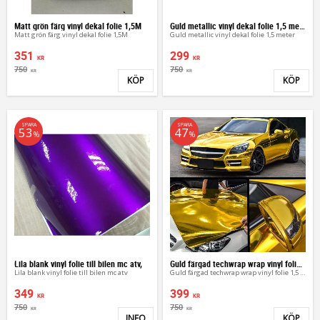
Matt grön färg vinyl dekal folie 1,5M
Guld metallic vinyl dekal folie 1,5 meter
Matt grön färg vinyl dekal folie 1,5M
Guld metallic vinyl dekal folie 1,5 meter
351
299
KR
KR
750
750
KR
KR
KÖP
KÖP
Lägg till i favoriter
Lägg 
SPARA
SPARA
53
47
%
%
Lila blank vinyl folie till bilen mc atv,
Guld färgad techwrap wrap vinyl folie 1,5 meter
Lila blank vinyl folie till bilen mc atv
Guld färgad techwrap wrap vinyl folie 1,5 meter
349
399
KR
KR
750
750
KR
KR
INFO
KÖP