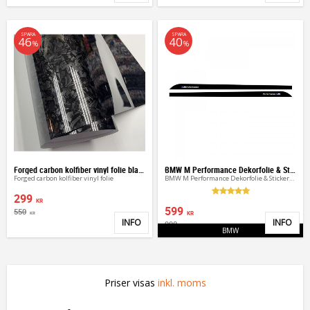
SPARA
SPARA
46
40
%
%
Forged carbon kolfiber vinyl folie blank
BMW M Performance Dekorfolie & Stickers folie 215cm
Forged carbon kolfiber vinyl folie
BMW M Performance Dekorfolie & Stickers folie 215cm
299
KR
599
550
KR
KR
INFO
INFO
990
Lägg till i favoriter
Lägg 
KR
BMW
Priser visas
inkl. moms