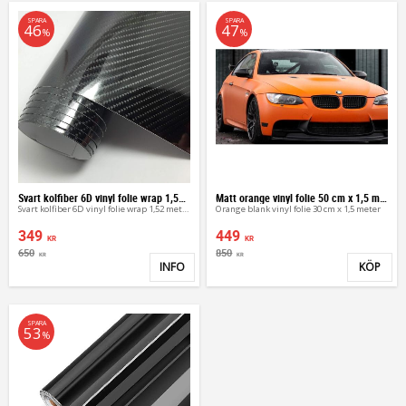
SPARA
SPARA
46
47
%
%
Svart kolfiber 6D vinyl folie wrap 1,52 meter
Matt orange vinyl folie 50 cm x 1,5 meter
Svart kolfiber 6D vinyl folie wrap 1,52 meter
Orange blank vinyl folie 30 cm x 1,5 meter
349
449
KR
KR
650
850
KR
KR
INFO
KÖP
Lägg till i favoriter
Lägg 
SPARA
53
%