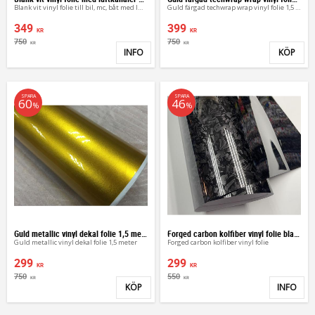
Blank vit vinyl folie till bil, mc, båt med luftkanaler
Guld färgad techwrap wrap vinyl folie 1,5 meter
349
399
KR
KR
750
750
KR
KR
INFO
KÖP
Lägg till i favoriter
Lägg 
SPARA
SPARA
60
46
%
%
Guld metallic vinyl dekal folie 1,5 meter
Forged carbon kolfiber vinyl folie blank
Guld metallic vinyl dekal folie 1,5 meter
Forged carbon kolfiber vinyl folie
299
299
KR
KR
750
550
KR
KR
KÖP
INFO
Lägg till i favoriter
Lägg 