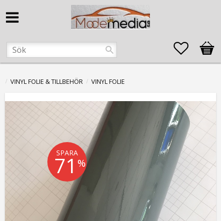
Favorite
Kund
VINYL FOLIE & TILLBEHÖR
VINYL FOLIE
SPARA
71
%