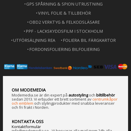
GPS SPÅRNING & SPION UTRUSTNING
VINYL FOLIE & TILLBEHÖR
OBD2 VERKTYG & FELKODSLÄSARE
PPF - LACKSKYDDSFILM I STOCKHOLM
UTFÖRSÄLJNING REA
FOLIERA BIL FÄRGKARTOR
FORDONSFOLIERING BILFOLIERING
OM MODEMEDIA
Modemedia.se är din expert på
a
utostyling
och
biltillbehör
sedan 2013. Vi erbjuder ett brett sortiment av
centrumkåpor
och emblem
och stylingprodukter med snabba leveranser
och fri frakt i Norden.
KONTAKTA OSS
Kontaktformulär
info@modemedia.se - Vi besvarar alla mail inom 24h alla