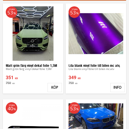
SPARA
SPARA
53
53
%
%
Matt grön färg vinyl dekal folie 1,5M
Lila blank vinyl folie till bilen mc atv,
Matt grön färg vinyl dekal folie 1,5M
Lila blank vinyl folie till bilen mc atv
351
349
KR
KR
750
750
KR
KR
KÖP
INFO
Lägg till i favoriter
Lägg 
SPARA
SPARA
40
53
%
%