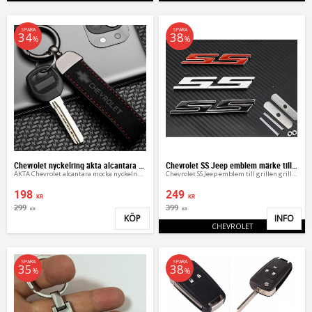
SPARA
SPARA
34
38
%
%
Chevrolet nyckelring äkta alcantara strap
Chevrolet SS Jeep emblem märke till grillen
ÄKTA Chevrolet alcantara mocka nyckelringar
Chevrolet SS Jeep emblem till grillen grillemblem
198
249
KR
KR
299
399
KR
KR
KÖP
INFO
Lägg till i favoriter
Lägg 
CHEVROLET
SPARA
SPARA
35
38
%
%