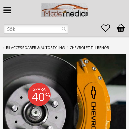
Favorite
Kund
BILACCESSOARER & AUTOSTYLING
CHEVROLET TILLBEHÖR
SPARA
40
%