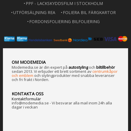
PPF - LACKSKYDDSFILM I STOCKHOLM
UTFÖRSÄLJNING REA
FOLIERA BIL FÄRGKARTOR
FORDONSFOLIERING BILFOLIERING
OM MODEMEDIA
Modemedia.se är din expert på
a
utostyling
och
biltillbehör
sedan 2013. Vi erbjuder ett brett sortiment av
centrumkåpor
och emblem
och stylingprodukter med snabba leveranser
och fri frakt i Norden.
KONTAKTA OSS
Kontaktformulär
info@modemedia.se - Vi besvarar alla mail inom 24h alla
dagar i veckan