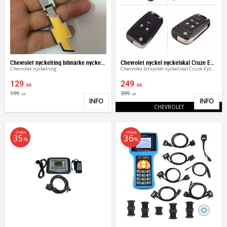
Chevrolet nyckelring bilmärke nyckelhänge
Chevrolet nyckel nyckelskal Cruze Epica Camaro
Chevrolet nyckelring
Chevrolet bilnyckel nyckelskal Cruze Epica Camaro
129
249
KR
KR
199
399
KR
KR
INFO
INFO
Lägg till i favoriter
Lägg 
CHEVROLET
SPARA
SPARA
35
36
%
%