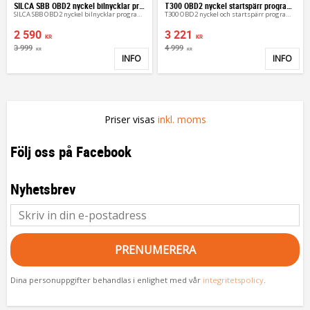
SILCA SBB OBD2 nyckel bilnycklar programmering
T300 OBD2 nyckel startspärr programmering
SILCA SBB OBD2 nyckel bilnycklar programmering
T300 OBD2 nyckel och startspärr programmeringsverktyg
2 590
3 221
KR
KR
3 999
4 999
KR
KR
INFO
INFO
Lägg till i favoriter
Lägg 
Priser visas
inkl. moms
Följ oss på Facebook
Nyhetsbrev
PRENUMERERA
Dina personuppgifter behandlas i enlighet med vår
integritetspolicy
.