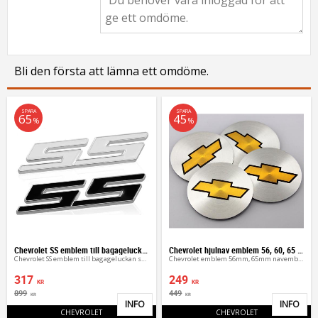
Bli den första att lämna ett omdöme.
SPARA
SPARA
65
45
%
%
Chevrolet SS emblem till bagageluckan skärm
Chevrolet hjulnav emblem 56, 60, 65 mm
Chevrolet SS emblem till bagageluckan skärmarna
Chevrolet emblem 56mm, 65mm navemblem
317
249
KR
KR
899
449
KR
KR
INFO
INFO
Lägg till i favoriter
Lägg 
CHEVROLET
CHEVROLET