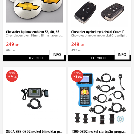
Chevrolet hjulnav emblem 56, 60, 65 mm
Chevrolet nyckel nyckelskal Cruze Epica Camaro
Chevrolet emblem 56mm, 65mm navemblem
Chevrolet bilnyckel nyckelskal Cruze Epica Camaro
249
249
KR
KR
449
399
KR
KR
INFO
INFO
Lägg till i favoriter
Lägg 
CHEVROLET
CHEVROLET
SPARA
SPARA
35
36
%
%
SILCA SBB OBD2 nyckel bilnycklar programmering
T300 OBD2 nyckel startspärr programmering