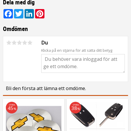
Dela med dig
Facebook
Twitter
LinkedIn
Pinterest
Omdömen
Du
Klicka på en stjärna för att sätta ditt betyg
Bli den första att lämna ett omdöme.
SPARA
SPARA
45
38
%
%