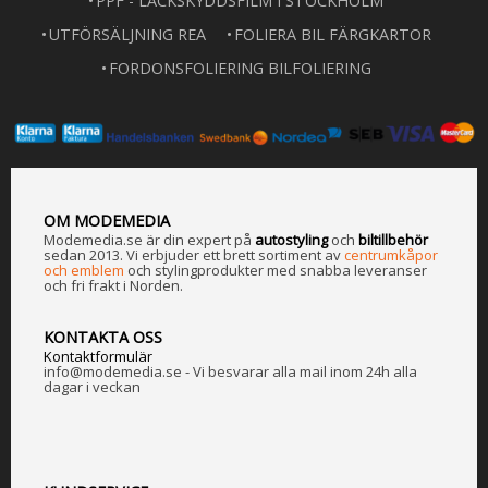
PPF - LACKSKYDDSFILM I STOCKHOLM
UTFÖRSÄLJNING REA
FOLIERA BIL FÄRGKARTOR
FORDONSFOLIERING BILFOLIERING
OM MODEMEDIA
Modemedia.se är din expert på
a
utostyling
och
biltillbehör
sedan 2013. Vi erbjuder ett brett sortiment av
centrumkåpor
och emblem
och stylingprodukter med snabba leveranser
och fri frakt i Norden.
KONTAKTA OSS
Kontaktformulär
info@modemedia.se - Vi besvarar alla mail inom 24h alla
dagar i veckan