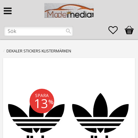
Favorite
Kund
DEKALER STICKERS KLISTERMÄRKEN
SPARA
13
%