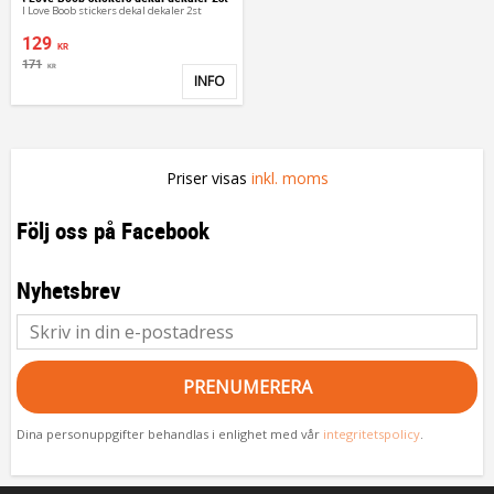
I Love Boob stickers dekal dekaler 2st
129
KR
171
KR
INFO
Lägg till i favoriter
Priser visas
inkl. moms
Följ oss på Facebook
Nyhetsbrev
PRENUMERERA
Dina personuppgifter behandlas i enlighet med vår
integritetspolicy
.