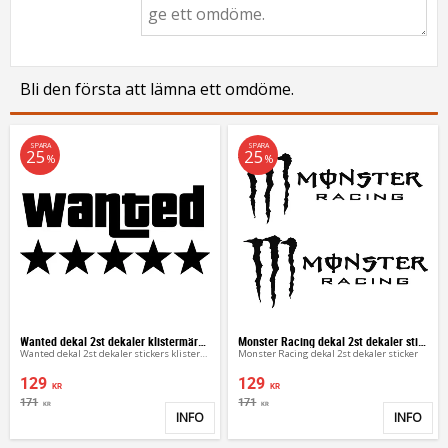
Bli den första att lämna ett omdöme.
SPARA
SPARA
25
25
%
%
Wanted dekal 2st dekaler klistermärke
Monster Racing dekal 2st dekaler sticker
Wanted dekal 2st dekaler stickers klistermärke
Monster Racing dekal 2st dekaler sticker
129
129
KR
KR
171
171
KR
KR
INFO
INFO
Lägg till i favoriter
Lägg 