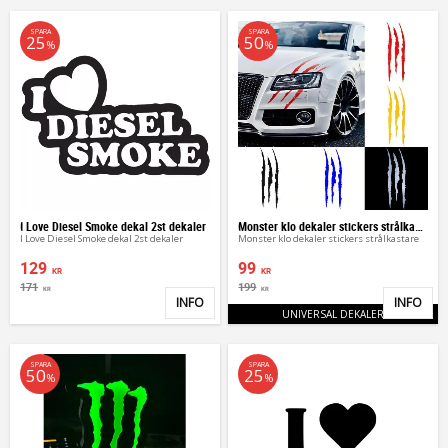
SPARA
SPARA
25
50
%
%
I Love Diesel Smoke dekal 2st dekaler
Monster klo dekaler stickers strålkastare
I Love Diesel Smoke dekal 2st dekaler
Monster klo dekaler stickers strålkastare
129
99
KR
KR
171
199
KR
KR
INFO
INFO
Lägg till i favoriter
Lägg 
UNIVERSAL DEKALER
SPARA
SPARA
50
25
%
%