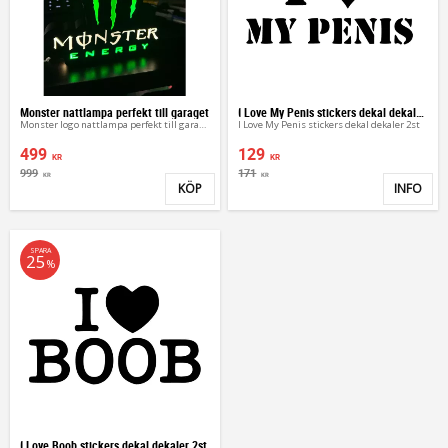
Monster nattlampa perfekt till garaget
I Love My Penis stickers dekal dekaler 2st
Monster logo nattlampa perfekt till garaget
I Love My Penis stickers dekal dekaler 2st
499
129
KR
KR
999
171
KR
KR
KÖP
INFO
Lägg till i favoriter
Lägg 
SPARA
25
%
I Love Boob stickers dekal dekaler 2st