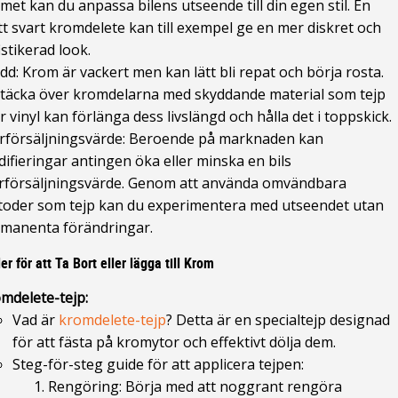
met kan du anpassa bilens utseende till din egen stil. En
t svart kromdelete kan till exempel ge en mer diskret och
istikerad look.
dd: Krom är vackert men kan lätt bli repat och börja rosta.
 täcka över kromdelarna med skyddande material som tejp
er vinyl kan förlänga dess livslängd och hålla det i toppskick.
rförsäljningsvärde: Beroende på marknaden kan
ifieringar antingen öka eller minska en bils
rförsäljningsvärde. Genom att använda omvändbara
oder som tejp kan du experimentera med utseendet utan
manenta förändringar.
r för att Ta Bort eller lägga till Krom
mdelete-tejp:
Vad är
kromdelete-tejp
? Detta är en specialtejp designad
för att fästa på kromytor och effektivt dölja dem.
Steg-för-steg guide för att applicera tejpen:
Rengöring: Börja med att noggrant rengöra