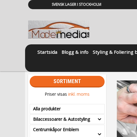
SVENSK LAGER I STOCKHOLM
Startsida
Blogg & info
Styling & Foliering 
SORTIMENT
Priser visas
inkl. moms
Alla produkter
Bilaccessoarer & Autostyling
Centrumkåpor Emblem