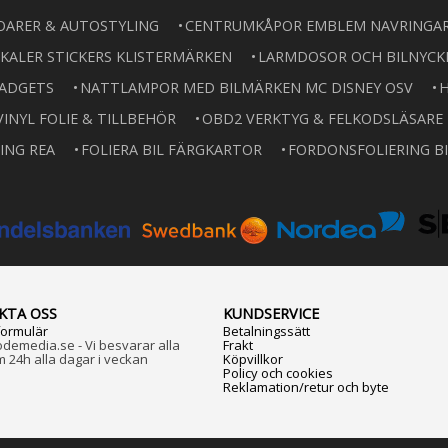
OARER & AUTOSTYLING
CENTRUMKÅPOR EMBLEM NAVRINGA
KALER STICKERS KLISTERMÄRKEN
LARMDOSOR OCH BILNYCK
GADGETS
NATTLAMPOR MED BILMÄRKEN MC DISNEY OSV
H
VINYL FOLIE & TILLBEHÖR
OBD2 VERKTYG & FELKODSLÄSARE
ING REA
FOLIERA BIL FÄRGKARTOR
FORDONSFOLIERING BI
KTA OSS
KUNDSERVICE
formulär
Betalningssätt
emedia.se - Vi besvarar alla
Frakt
m 24h alla dagar i veckan
Köpvillkor
Policy och cookies
Reklamation/retur och byte