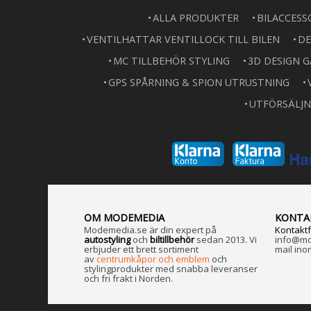
ALLA PRODUKTER
BILACCESS
VENTILHATTAR VENTILLOCK TILL BILEN
DE
MC TILLBEHÖR STYLING
3D DESIGN 
GPS SPÅRNING & SPION UTRUSTNING
UTFÖRSÄLJN
OM MODEMEDIA
KONTA
Modemedia.se är din expert på
Kontakt
a
utostyling
och
biltillbehör
sedan 2013. Vi
info@mod
erbjuder ett brett sortiment
mail ino
av
centrumkåpor och emblem
och
stylingprodukter med snabba leveranser
och fri frakt i Norden.