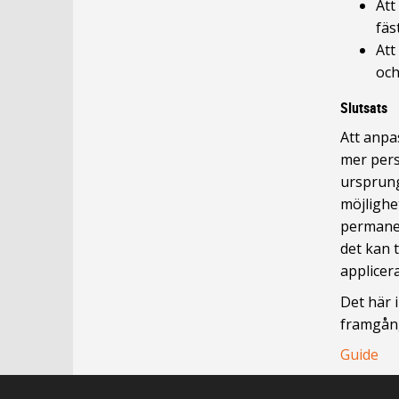
Att
fäs
Att
och
Slutsats
Att anpas
mer pers
ursprung
möjlighe
permanen
det kan 
applicera
Det här 
framgång
Guide