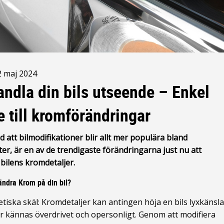
2 maj 2024
andla din bils utseende – Enkel
e till kromförändringar
d att bilmodifikationer blir allt mer populära bland
ter, är en av de trendigaste förändringarna just nu att
bilens kromdetaljer.
ändra Krom på din bil?
etiska skäl: Kromdetaljer kan antingen höja en bils lyxkänsl
er kännas överdrivet och opersonligt. Genom att modifiera