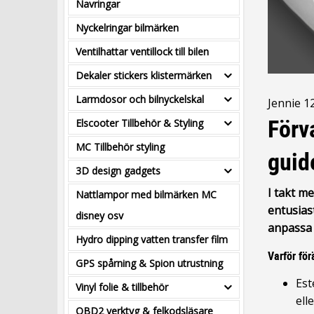
Navringar
Nyckelringar bilmärken
Ventilhattar ventillock till bilen
Dekaler stickers klistermärken
Larmdosor och bilnyckelskal
Jennie
1
Förv
Elscooter Tillbehör & Styling
MC Tillbehör styling
guid
3D design gadgets
I takt me
Nattlampor med bilmärken MC
entusias
disney osv
anpassa 
Hydro dipping vatten transfer film
Varför för
GPS spårning & Spion utrustning
Est
Vinyl folie & tillbehör
ell
OBD2 verktyg & felkodsläsare