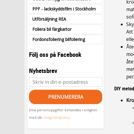
kro
PPF - lackskyddsfilm i Stockholm
mat
sof
Utförsäljning REA
Sky
Foliera bil färgkartor
Att
ell
Fordonsfoliering bilfoliering
Åte
Följ oss på Facebook
mod
åte
met
Nyhetsbrev
per
DIY metode
PRENUMERERA
Kro
Dina personuppgifter behandlas i enlighet
med vår
integritetspolicy
.