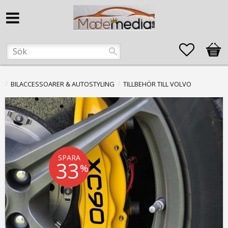
Favorite
Kund
BILACCESSOARER & AUTOSTYLING
TILLBEHÖR TILL VOLVO
SPARA
33
%