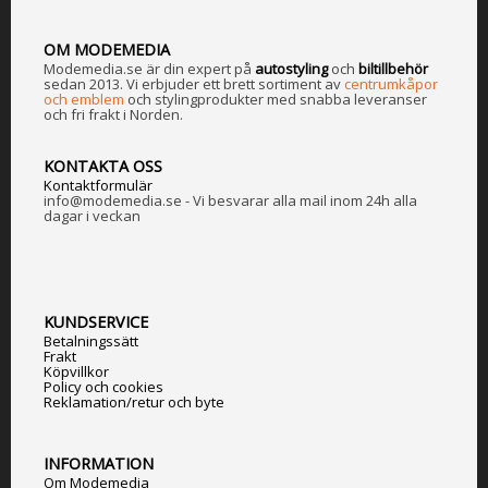
OM MODEMEDIA
Modemedia.se är din expert på
a
utostyling
och
biltillbehör
sedan 2013. Vi erbjuder ett brett sortiment av
centrumkåpor
och emblem
och stylingprodukter med snabba leveranser
och fri frakt i Norden.
KONTAKTA OSS
Kontaktformulär
info@modemedia.se - Vi besvarar alla mail inom 24h alla
dagar i veckan
KUNDSERVICE
Betalningssätt
Frakt
Köpvillkor
Policy och cookies
Reklamation/retur och byte
INFORMATION
Om Modemedia