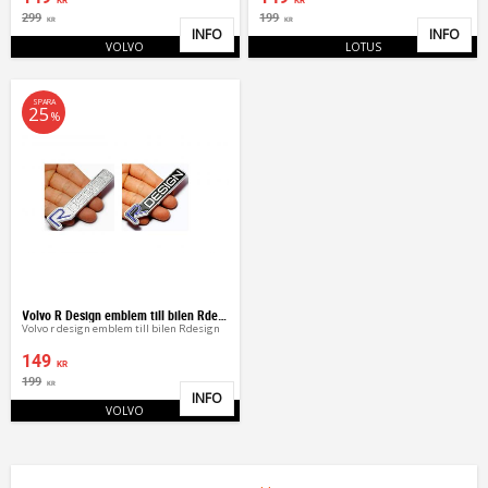
KR
KR
299
199
KR
KR
INFO
INFO
Lägg till i favoriter
Lägg 
VOLVO
LOTUS
SPARA
25
%
Volvo R Design emblem till bilen Rdesign
Volvo r design emblem till bilen Rdesign
149
KR
199
KR
INFO
Lägg till i favoriter
VOLVO