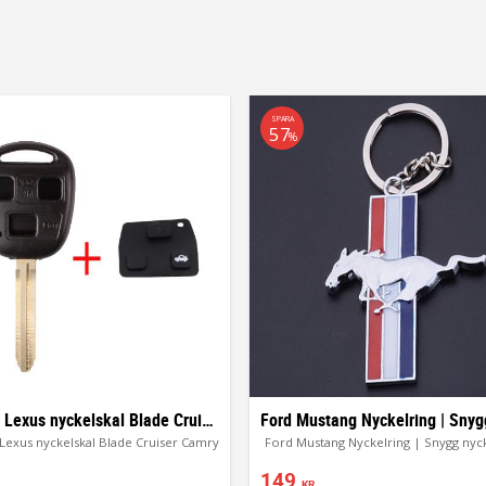
SPARA
57
%
Toyota & Lexus nyckelskal Blade Cruiser Camry
Lexus nyckelskal Blade Cruiser Camry
Ford Mustang Nyckelring | Snygg nyc
149
KR