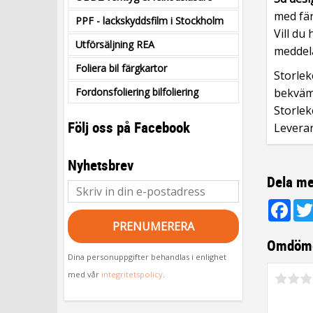
med fär
PPF - lackskyddsfilm i Stockholm
Vill du
Utförsäljning REA
meddela
Foliera bil färgkartor
Storleke
Fordonsfoliering bilfoliering
bekvämt
Storlek
Följ oss på Facebook
Leveran
Nyhetsbrev
Dela me
Fac
PRENUMERERA
Omdöm
Dina personuppgifter behandlas i enlighet
med vår
integritetspolicy
.