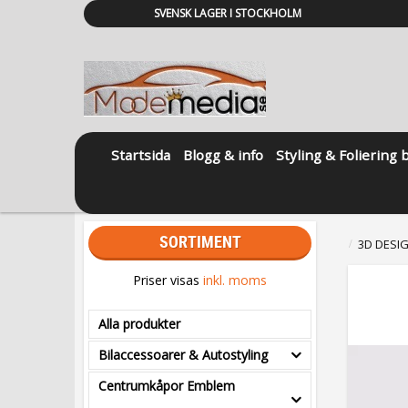
SVENSK LAGER I STOCKHOLM
Startsida
Blogg & info
Styling & Foliering 
SORTIMENT
3D DESI
Priser visas
inkl. moms
Alla produkter
Bilaccessoarer & Autostyling
Centrumkåpor Emblem