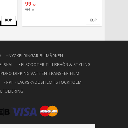
99
KR
169
KR
KÖP
KÖP
Lägg till i favoriter
Lägg till i favor
R
NYCKELRINGAR BILMÄRKEN
ELSKAL
ELSCOOTER TILLBEHÖR & STYLING
YDRO DIPPING VATTEN TRANSFER FILM
PPF - LACKSKYDDSFILM I STOCKHOLM
LFOLIERING