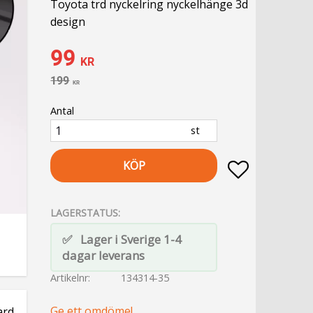
Toyota trd nyckelring nyckelhänge 3d
design
Nedsatt pris:
99
KR
Ordinarie pris:
199
KR
Antal
st
KÖP
Lägg till i fa
LAGERSTATUS
Lager i Sverige 1-4
dagar leverans
Artikelnr
134314-35
Ge ett omdöme!
ard