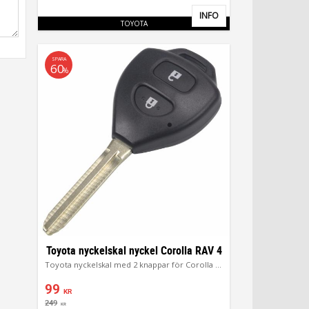
INFO
Lägg till i favoriter
TOYOTA
SPARA
60
%
Toyota nyckelskal nyckel Corolla RAV 4
Toyota nyckelskal med 2 knappar för Corolla RAV4
99
KR
249
KR