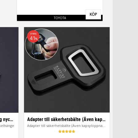
KÖP
Lägg till i favoriter
TOYOTA
SPARA
41
%
Ford Mustang Nyckelring | Snygg nyckelhänge
Adapter till säkerhetsbälte (Även kapsylöppnare)
kelhänge
Adapter till säkerhetsbälte (Även kapsylöppnare)