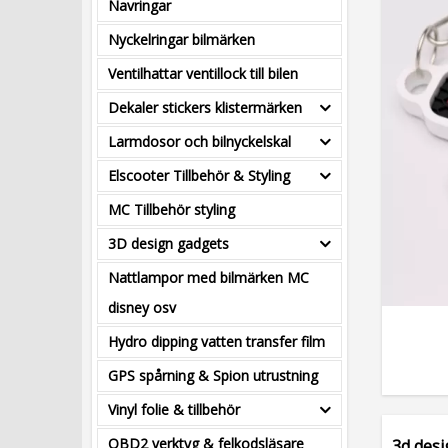
Navringar
Nyckelringar bilmärken
Ventilhattar ventillock till bilen
Dekaler stickers klistermärken
Larmdosor och bilnyckelskal
Elscooter Tillbehör & Styling
MC Tillbehör styling
3D design gadgets
Nattlampor med bilmärken MC
disney osv
Hydro dipping vatten transfer film
GPS spårning & Spion utrustning
Vinyl folie & tillbehör
OBD2 verktyg & felkodsläsare
3d des