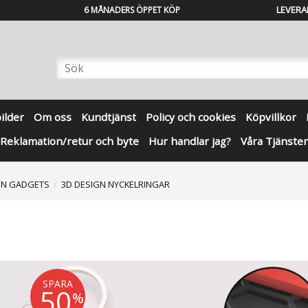
LEVERA
6 MÅNADERS ÖPPET KÖP
bilder
Om oss
Kundtjänst
Policy och cookies
Köpvillkor
Reklamation/retur och byte
Hur handlar jag?
Våra Tjänster
GN GADGETS
3D DESIGN NYCKELRINGAR
SPARA
50
%