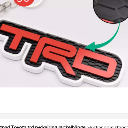
ignad
Toyota trd nyckelring nyckelhänge.
Skickas som stand