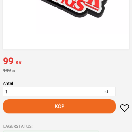
Nedsatt pris:
99
KR
Ordinarie pris:
199
KR
Antal
st
KÖP
L
LAGERSTATUS