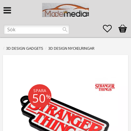
Favorite
Kund
3D DESIGN GADGETS
3D DESIGN NYCKELRINGAR
SPARA
50
%