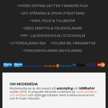
HYDRO DIPPING VATTEN TRANSFER FILM
GPS SPÅRNING & SPION UTRUSTNING
VINYL FOLIE & TILLBEHÖR
OBD2 VERKTYG & FELKODSLÄSARE
PPF - LACKSKYDDSFILM I STOCKHOLM
UTFÖRSÄLJNING REA
FOLIERA BIL FÄRGKARTOR
FORDONSFOLIERING BILFOLIERING
OM MODEMEDIA
Modemedia.se är din expert på
a
utostyling
och
biltillbehör
sedan 2013. Vi erbjuder ett brett sortiment av
centrumkåpor
och emblem
och stylingprodukter med snabba leveranser
och fri frakt i Norden.