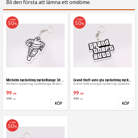
Bli den första att lämna ett omdöme.
SPARA
SPARA
50
50
%
%
Michelin nyckelring nyckelhänge 3d design
Grand theft auto gta nyckelring nyckelhänge
Michelin nyckelring nyckelhänge 3d design
Grand theft auto gta nyckelring nyckelhänge
99
99
KR
KR
199
199
KR
KR
KÖP
KÖP
Lägg till i favoriter
Lägg 
SPARA
50
%