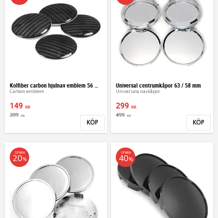
Kolfiber carbon hjulnav emblem 56 mm
Universal centrumkåpor 63 / 58 mm
Carbon emblem
Universala navkåpor
149
299
KR
KR
399
499
KR
KR
KÖP
KÖP
Lägg till i favoriter
Lägg 
SPARA
SPARA
20
40
%
%