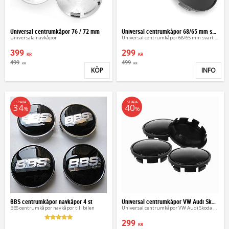
Universal centrumkåpor 76 / 72 mm
Universal centrumkåpor 68/65 mm svart silver
Universala navkåpor
Universal centrumkåpor 68/65 mm svart silver
399
299
KR
KR
499
499
KR
KR
KÖP
INFO
Lägg till i favoriter
Lägg 
SPARA
SPARA
34
40
%
%
BBS centrumkåpor navkåpor 4 st
Universal centrumkåpor VW Audi Skoda
BBS centrumkåpor navkåpor till bilen
Universal centrumkåpor VW Audi Skoda 4st
299
KR