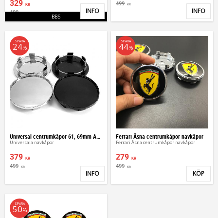
329
499
KR
KR
INFO
INFO
499
Lägg till i favoriter
Lägg 
KR
BBS
SPARA
SPARA
24
44
%
%
Universal centrumkåpor 61, 69mm Audi VW
Ferrari Åsna centrumkåpor navkåpor
Universala navkåpor
Ferrari Åsna centrumkåpor navkåpor
379
279
KR
KR
499
499
KR
KR
INFO
KÖP
Lägg till i favoriter
Lägg 
SPARA
50
%