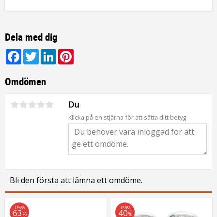
Dela med dig
Facebook
Twitter
LinkedIn
Pinterest
Omdömen
Du
Klicka på en stjärna för att sätta ditt betyg
Bli den första att lämna ett omdöme.
SPARA
SPARA
63
40
%
%