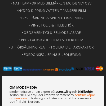
NATTLAMPOR MED BILMÄRKEN MC DISNEY OSV
HYDRO DIPPING VATTEN TRANSFER FILM
GPS SPÅRNING & SPION UTRUSTNING
VINYL FOLIE & TILLBEHÖR
OBD2 VERKTYG & FELKODSLÄSARE
PPF - LACKSKYDDSFILM I STOCKHOLM
UTFÖRSÄLJNING REA
FOLIERA BIL FÄRGKARTOR
FORDONSFOLIERING BILFOLIERING
OM MODEMEDIA
Modemedia.se är din expert på
a
utostyling
och
biltillbehör
sedan 2013. Vi erbjuder ett brett sortiment av
centrumkåpor
och emblem
och stylingprodukter med snabba leveranser
och fri frakt i Norden.