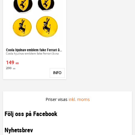
Coola hjulnav emblem fake Ferrari åsna
Coola hjulnav emblem fake Ferrari åsna
149
KR
299
KR
INFO
Lägg till i favoriter
Priser visas
inkl. moms
Följ oss på Facebook
Nyhetsbrev