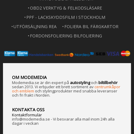
OBD2 VERKTYG & FELKODSLÄSARE
PPF - LACKSKYDDSFILM I STOCKHOLM
UTFÖRSÄLJNING REA
FOLIERA BIL FÄRGKARTOR
FORDONSFOLIERING BILFOLIERING
OM MODEMEDIA
Modemedia.se är din expert på
a
utostyling
och
biltillbehör
sedan 2013. Vi erbjuder ett brett sortiment av
centrumkåpor
och emblem
och stylingprodukter med snabba leveranser
och fri frakt i Norden.
KONTAKTA OSS
Kontaktformulär
info@modemedia.se - Vi besvarar alla mail inom 24h alla
dagar i veckan