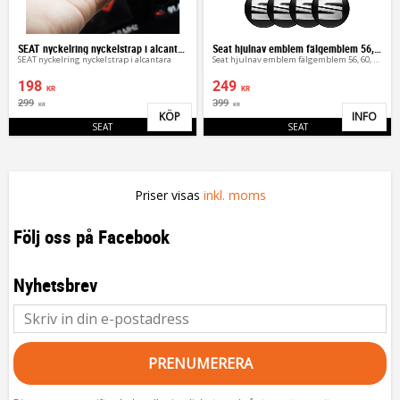
SEAT nyckelring nyckelstrap i alcantara
Seat hjulnav emblem fälgemblem 56, 60, 65 mm
SEAT nyckelring nyckelstrap i alcantara
Seat hjulnav emblem fälgemblem 56, 60, 65 mm
198
249
KR
KR
299
399
KR
KR
KÖP
INFO
Lägg till i favoriter
Lägg 
SEAT
SEAT
Priser visas
inkl. moms
Följ oss på Facebook
Nyhetsbrev
PRENUMERERA