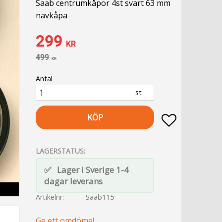
Saab centrumkåpor 4st svart 63 mm
navkåpa
Nedsatt pris:
299
KR
Ordinarie pris:
499
KR
Antal
st
KÖP
Lägg till i fa
LAGERSTATUS
Lager i Sverige 1-4
dagar leverans
Artikelnr
Saab115
Ge ett omdöme!