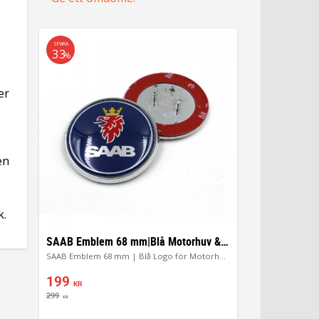
SPARA
33
%
er
en
k.
SAAB Emblem 68 mm|Blå Motorhuv & Bagagelucka
SAAB Emblem 68 mm | Blå Logo för Motorhuv & Bagagelucka
199
KR
299
KR