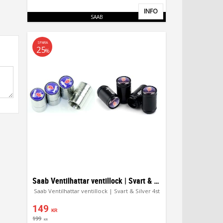
INFO
Lägg till i favoriter
SAAB
SPARA
25
%
Saab Ventilhattar ventillock | Svart & Silver 4st
Saab Ventilhattar ventillock | Svart & Silver 4st
149
KR
199
KR