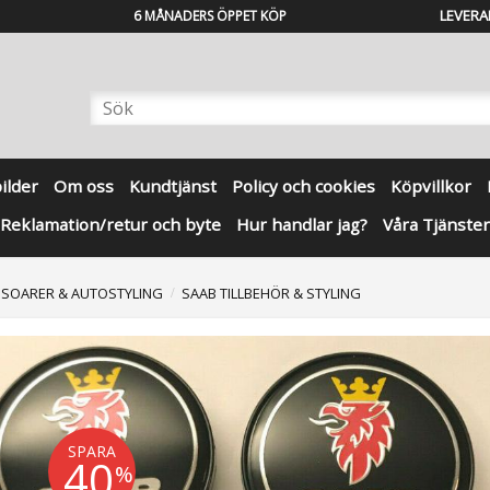
LEVERA
6 MÅNADERS ÖPPET KÖP
bilder
Om oss
Kundtjänst
Policy och cookies
Köpvillkor
Reklamation/retur och byte
Hur handlar jag?
Våra Tjänster
SSOARER & AUTOSTYLING
SAAB TILLBEHÖR & STYLING
SPARA
40
%