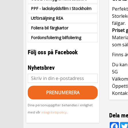
PPF - lackskyddsfilm i Stockholm
Perfekt
Storlek
Utförsäljning REA
fälgar.
Foliera bil färgkartor
Priset 
Materia
Fordonsfoliering bilfoliering
som säl
Följ oss på Facebook
Finns ä
Du kan 
Nyhetsbrev
5G
Välkomm
Öppetti
PRENUMERERA
Kontak
Dina personuppgifter behandlas i enlighet
med vår
integritetspolicy
.
Dela me
Fac