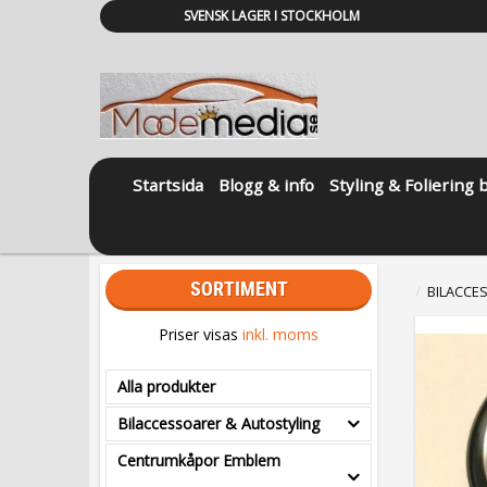
SVENSK LAGER I STOCKHOLM
Startsida
Blogg & info
Styling & Foliering 
SORTIMENT
BILACCE
Priser visas
inkl. moms
Alla produkter
Bilaccessoarer & Autostyling
Centrumkåpor Emblem