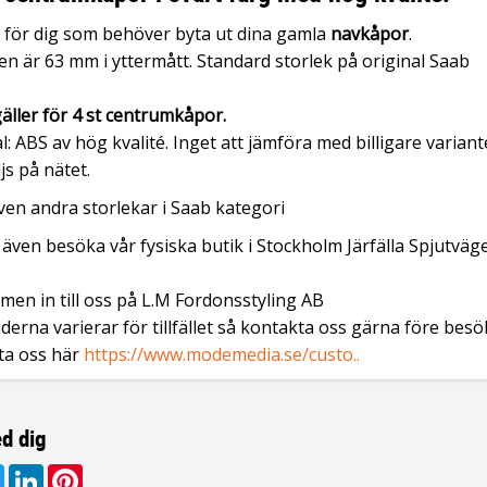
 för dig som behöver byta ut dina gamla
navkåpor
.
en är 63 mm i yttermått. Standard storlek på original Saab
gäller för 4 st centrumkåpor.
l: ABS av hög kvalité. Inget att jämföra med billigare variant
js på nätet.
ven andra storlekar i Saab kategori
även besöka vår fysiska butik i Stockholm Järfälla Spjutväg
en in till oss på L.M Fordonsstyling AB
derna varierar för tillfället så kontakta oss gärna före besö
ta oss här
https://www.modemedia.se/custo..
d dig
ebook
Twitter
LinkedIn
Pinterest