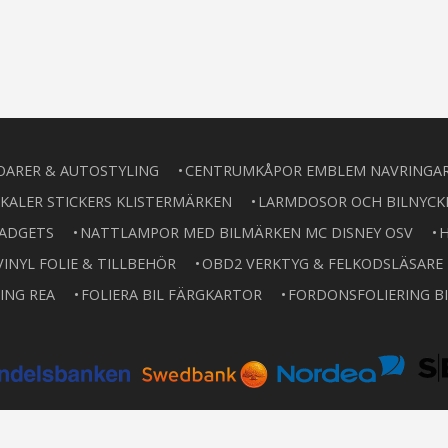
OARER & AUTOSTYLING
CENTRUMKÅPOR EMBLEM NAVRINGA
KALER STICKERS KLISTERMÄRKEN
LARMDOSOR OCH BILNYCK
GADGETS
NATTLAMPOR MED BILMÄRKEN MC DISNEY OSV
H
VINYL FOLIE & TILLBEHÖR
OBD2 VERKTYG & FELKODSLÄSARE
ING REA
FOLIERA BIL FÄRGKARTOR
FORDONSFOLIERING BI