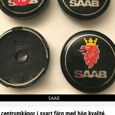
SAAB
centrumkåpor i svart färg med hög kvalité.