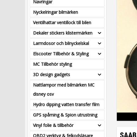
Navringar
Nyckelringar bilmärken
Ventilhattar ventillock till bilen
Dekaler stickers klistermärken
Larmdosor och bilnyckelskal
Elscooter Tillbehör & Styling
MC Tillbehör styling
3D design gadgets
Nattlampor med bilmärken MC
disney osv
Hydro dipping vatten transfer film
GPS spårning & Spion utrustning
Vinyl folie & tillbehör
SAAB 
OBD2 verktyg & felkodsläsare