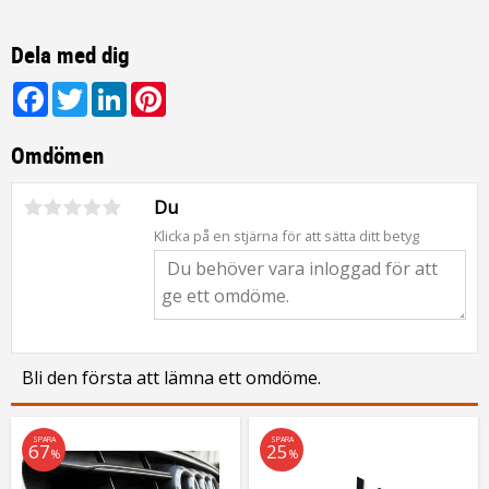
Dela med dig
Facebook
Twitter
LinkedIn
Pinterest
Omdömen
Du
Klicka på en stjärna för att sätta ditt betyg
Bli den första att lämna ett omdöme.
SPARA
SPARA
67
25
%
%