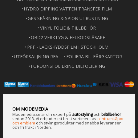
HYDRO DIPPING VATTEN TRANSFER FILM
GPS SPÅRNING & SPION UTRUSTNING
VINYL FOLIE & TILLBEHÖR
OBD2 VERKTYG & FELKODSLÄSARE
PPF - LACKSKYDDSFILM I STOCKHOLM
UTFÖRSÄLJNING REA
FOLIERA BIL FÄRGKARTOR
FORDONSFOLIERING BILFOLIERING
OM MODEMEDIA
Modemedia.se är din expert på
a
utostyling
och
biltillbehör
sedan 2013. Vi erbjuder ett brett sortiment av
centrumkåpor
och emblem
och stylingprodukter med snabba leveranser
och fri frakt i Norden.