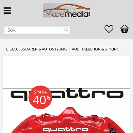
Favorite
Kund
BILACCESSOARER & AUTOSTYLING
AUDI TILLBEHÖR & STYLING
SPARA
40
%