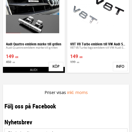
Audi Quattro emblem märke till grillen
V8T V8 Turbo emblem till VW Audi Skoda
Audi Quattro emblem märke till grillen
V8T V8 Turbo logo emblem till VW Audi Skoda
149
149
KR
KR
450
199
KR
KR
KÖP
INFO
Lägg till i favoriter
Lägg 
AUDI
Priser visas
inkl. moms
Följ oss på Facebook
Nyhetsbrev