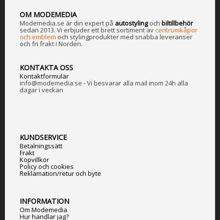
OM MODEMEDIA
Modemedia.se är din expert på
a
utostyling
och
biltillbehör
sedan 2013. Vi erbjuder ett brett sortiment av
centrumkåpor
och emblem
och stylingprodukter med snabba leveranser
och fri frakt i Norden.
KONTAKTA OSS
Kontaktformulär
info@modemedia.se - Vi besvarar alla mail inom 24h alla
dagar i veckan
KUNDSERVICE
Betalningssätt
Frakt
Köpvillkor
Policy och cookies
Reklamation/retur och byte
INFORMATION
Om Modemedia
Hur handlar jag?