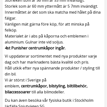
Storleken som är 56 mm är 53 mm invändigt.
Storlek som är 60 mm yttermått är 5 7mm invändigt.
Innermåttet är det som ska matcha med hålet på dina
fälgar.
Vänligen mät gärna före köp, för att minska på
felköp.
Materialet är i abs på kåporna och emblemen i
aluminium. Gulnar inte vid soljus.
4st Punisher centrumkåpor ingår.
Vi uppdaterar sortimentet med nya produkter varje
dag och har marknadens bästa kvalité och pris.
Håll utkik efter nya spännande produkter / styling till
din bil.
Vi är störst i Sverige på
emblem,
centrumkåpor, bilstyling, biltillbehör,
bilaccessoarer
till alla bilmodeller.
Du kan även besöka vår fysiska butik i Stockholm
Järfälla Spjutvägen 5G