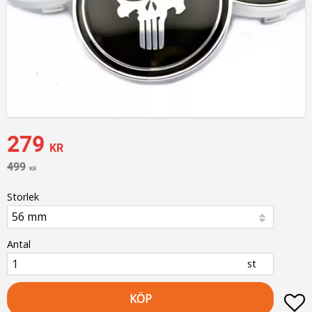
Nedsatt pris:
279
KR
Ordinarie pris:
499
KR
Storlek
Antal
st
KÖP
L