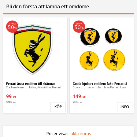
Bli den första att lämna ett omdöme.
SPARA
SPARA
50
50
%
%
Ferrari åsna emblem till skärmar
Coola hjulnav emblem fake Ferrari åsna
Cool emblem till bilen, föreställer Ferrari med åsna
Coola hjulnav emblem fake Ferrari åsna
99
149
KR
KR
199
299
KR
KR
KÖP
INFO
Lägg till i favoriter
Lägg 
Priser visas
inkl. moms