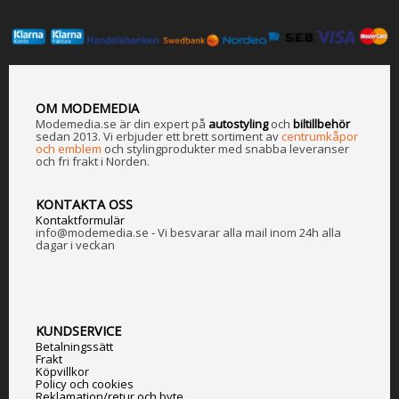
OM MODEMEDIA
Modemedia.se är din expert på
a
utostyling
och
biltillbehör
sedan 2013. Vi erbjuder ett brett sortiment av
centrumkåpor
och emblem
och stylingprodukter med snabba leveranser
och fri frakt i Norden.
KONTAKTA OSS
Kontaktformulär
info@modemedia.se - Vi besvarar alla mail inom 24h alla
dagar i veckan
KUNDSERVICE
Betalningssätt
Frakt
Köpvillkor
Policy och cookies
Reklamation/retur och byte