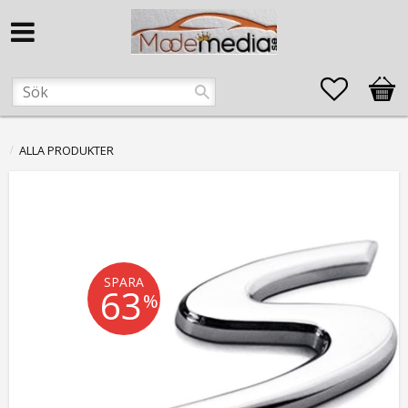
Favorite
Kund
ALLA PRODUKTER
SPARA
63
%