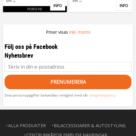
599
199
KR
KR
INFO
INFO
Lägg till i favoriter
Lägg 
PORSCHE
Priser visas
inkl. moms
Följ oss på Facebook
Nyhetsbrev
PRENUMERERA
Dina personuppgifter behandlas i enlighet med vår
integritetspolicy
.
ALLA PRODUKTER
BILACCESSOARER & AUTOSTYLING
CENTRUMKÅPOR EMBLEM NAVRINGAR