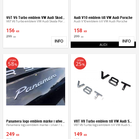
V6T V6 Turbo emblem VW Audi Skoda Porsche
Audi V10 emblem till VW Audi Porsche
V6T V6 Turbo emblem VW Audi Skoda Porsche
Audi V10 emblem till VW Audi Porsche
156
158
KR
KR
299
299
KR
KR
INFO
INFO
Lägg till i favoriter
Lägg 
AUDI
SPARA
SPARA
58
25
%
%
Panamera logo emblem märke i silver / svart
V8T V8 Turbo emblem till VW Audi Skoda
Panamera logo emblem märke i silver / svart
V8T V8 Turbo logo emblem till VW Audi Skoda
249
149
KR
KR