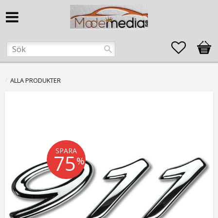
Favorite
Kund
ALLA PRODUKTER
SPARA
75
%