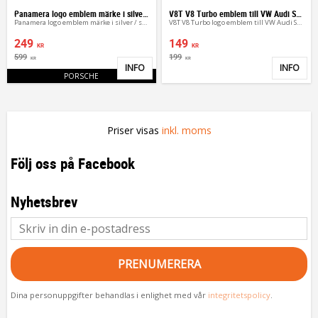
Panamera logo emblem märke i silver / svart
V8T V8 Turbo emblem till VW Audi Skoda
Panamera logo emblem märke i silver / svart
V8T V8 Turbo logo emblem till VW Audi Skoda
249
149
KR
KR
599
199
KR
KR
INFO
INFO
Lägg till i favoriter
Lägg 
PORSCHE
Priser visas
inkl. moms
Följ oss på Facebook
Nyhetsbrev
PRENUMERERA
Dina personuppgifter behandlas i enlighet med vår
integritetspolicy
.