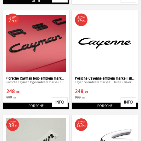
AUDI
SPARA
SPARA
75
75
%
%
Porsche Cayman logo emblem märke i silver / svart
Porsche Cayenne emblem märke i silver / svart
Porsche Cayman logo emblem märke i silver / svart
Cayenne emblem märke till bilen i silver / svart
248
248
KR
KR
999
999
KR
KR
INFO
INFO
Lägg till i favoriter
Lägg 
PORSCHE
PORSCHE
SPARA
SPARA
38
63
%
%