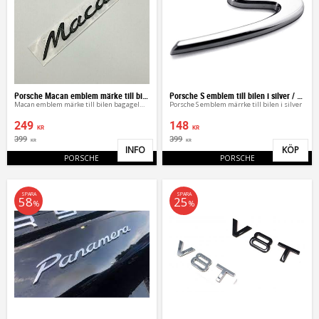
Porsche Macan emblem märke till bilen
Porsche S emblem till bilen i silver / svart
Macan emblem märke till bilen bagageluckan
Porsche S emblem märrke till bilen i silver
249
148
KR
KR
399
399
KR
KR
INFO
KÖP
Lägg till i favoriter
Lägg 
PORSCHE
PORSCHE
SPARA
SPARA
58
25
%
%