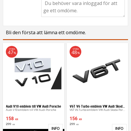
Bli den första att lämna ett omdöme.
SPARA
SPARA
47
48
%
%
Audi V10 emblem till VW Audi Porsche
V6T V6 Turbo emblem VW Audi Skoda Porsche
Audi V10 emblem till VW Audi Porsche
V6T V6 Turbo emblem VW Audi Skoda Porsche
158
156
KR
KR
299
299
KR
KR
INFO
INFO
Lägg till i favoriter
Lägg 