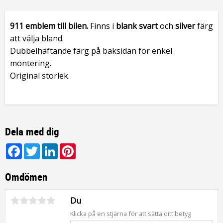
911 emblem till bilen.
Finns i
blank svart
och
silver
färg
att välja bland.
Dubbelhäftande färg på baksidan för enkel
montering.
Original storlek.
Dela med dig
Facebook
Twitter
LinkedIn
Pinterest
Omdömen
Du
Klicka på en stjärna för att sätta ditt betyg