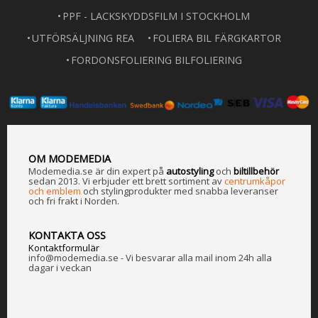
PPF - LACKSKYDDSFILM I STOCKHOLM
UTFÖRSÄLJNING REA
FOLIERA BIL FÄRGKARTOR
FORDONSFOLIERING BILFOLIERING
OM MODEMEDIA
Modemedia.se är din expert på
a
utostyling
och
biltillbehör
sedan 2013. Vi erbjuder ett brett sortiment av
centrumkåpor
och emblem
och stylingprodukter med snabba leveranser
och fri frakt i Norden.
KONTAKTA OSS
Kontaktformulär
info@modemedia.se - Vi besvarar alla mail inom 24h alla
dagar i veckan