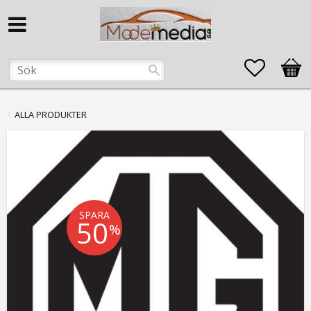
Favorite
Kund
ALLA PRODUKTER
SPARA
50
%