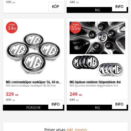
199
349
KR
KR
KÖP
INFO
Lägg till i favoriter
Lägg 
MG
SPARA
SPARA
34
55
%
%
MG centrumkåpor navkåpor 56, 60 mm
MG hjulnav emblem fälgemblem 4st
MG centrumkåpor navkåpor 56, 60 mm
MG hjulnav emblem fälgemblem 4 st
329
249
KR
KR
499
549
KR
KR
INFO
INFO
Lägg till i favoriter
Lägg 
PORSCHE
MG
Priser visas
inkl. moms