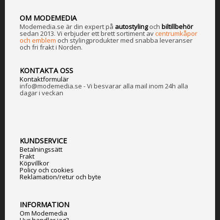
OM MODEMEDIA
Modemedia.se är din expert på
a
utostyling
och
biltillbehör
sedan 2013. Vi erbjuder ett brett sortiment av
centrumkåpor
och emblem
och stylingprodukter med snabba leveranser
och fri frakt i Norden.
KONTAKTA OSS
Kontaktformulär
info@modemedia.se - Vi besvarar alla mail inom 24h alla
dagar i veckan
KUNDSERVICE
Betalningssätt
Frakt
Köpvillkor
Policy och cookies
Reklamation/retur och byte
INFORMATION
Om Modemedia
Hur handlar jag?