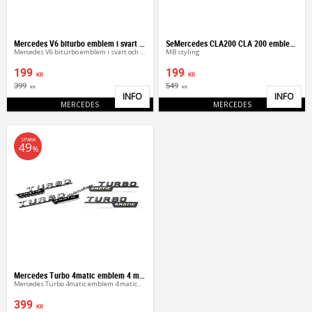
Mercedes V6 biturbo emblem i svart och silver
SeMercedes CLA200 CLA 200 emblem blank svart / silver
Mercedes V6 biturbo emblem i svart och silver
MB styling
199
199
KR
KR
399
549
KR
KR
INFO
INFO
Lägg till i favoriter
Lägg 
MERCEDES
MERCEDES
SPARA
49
%
Mercedes Turbo 4matic emblem 4 matic
Mercedes Turbo 4matic emblem 4 maticmärken
399
KR