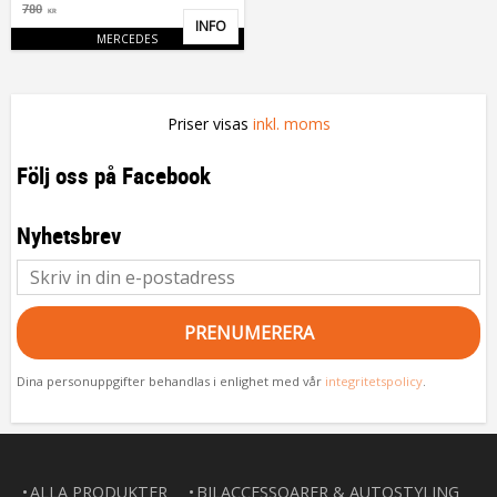
780
KR
INFO
Lägg till i favoriter
MERCEDES
Priser visas
inkl. moms
Följ oss på Facebook
Nyhetsbrev
PRENUMERERA
Dina personuppgifter behandlas i enlighet med vår
integritetspolicy
.
ALLA PRODUKTER
BILACCESSOARER & AUTOSTYLING