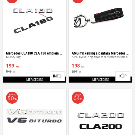
Mercedes CLA180 CLA 180 emblem blank svart / silver
AMG nyckelring alcantara Mercedes strap
MB styling
AMG nyckelring alcantara Mercedes strap
199
198
KR
KR
549
299
KR
KR
INFO
KÖP
Lägg till i favoriter
Lägg 
MERCEDES
MERCEDES
SPARA
SPARA
50
64
%
%