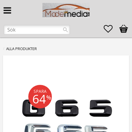
Favorite
Kund
ALLA PRODUKTER
SPARA
64
%