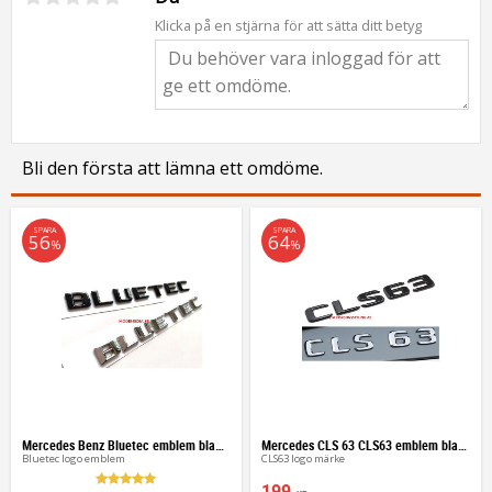
Klicka på en stjärna för att sätta ditt betyg
Bli den första att lämna ett omdöme.
SPARA
SPARA
56
64
%
%
Mercedes Benz Bluetec emblem blank svart / silver
Mercedes CLS 63 CLS63 emblem blank svart / silver
Bluetec logo emblem
CLS63 logo märke
199