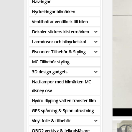
Navringar
Nyckelringar bilmärken
Ventilhattar ventillock till bilen
Dekaler stickers klistermärken
Larmdosor och bilnyckelskal
Elscooter Tillbehör & Styling
MC Tillbehör styling
3D design gadgets
Nattlampor med bilmärken MC
disney osv
Hydro dipping vatten transfer film
GPS spårning & Spion utrustning
Vinyl folie & tillbehör
OBD2 verktyg & felkodsläsare