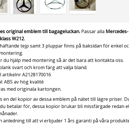
es original emblem
till bagageluckan.
Passar alla
Mercedes-
 klass W212
.
äftande tejp samt 3 pluppar finns på baksidan för enkel o
montering.
 du hjälp med montering så är det bara att kontakta oss.
 blank svart och krom färg att välja bland.
l artikelnr A2128170016
l: ABS av hög kvalité
as med originala kartongen.
js en del kopior av dessa emblem på nätet till lägre priser. D
 du betalar för, dessa kopior brukar bli missfärgade redan e
månader.
n anledning till att vi erbjuder 1 års garanti på våra produkt