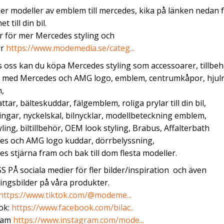
fler modeller av emblem till mercedes, kika på länken nedan 
 till din bil.
r för mer Mercedes styling och
ör
https://www.modemedia.se/categ...
 oss kan du köpa Mercedes styling som accessoarer, tillbeh
r med Mercedes och AMG logo, emblem, centrumkåpor, hjul
,
ttar, bälteskuddar, fälgemblem, roliga prylar till din bil,
ingar, nyckelskal, bilnycklar, modellbeteckning emblem,
ling, biltillbehör, OEM look styling, Brabus, Affalterbath
es och AMG logo kuddar, dörrbelyssning,
s stjärna fram och bak till dom flesta modeller.
S PÅ sociala medier för fler bilder/inspiration och även
ngsbilder på våra produkter.
https://www.tiktok.com/@modeme...
ok:
https://www.facebook.com/bilac..
ram
https://www.instagram.com/mode...