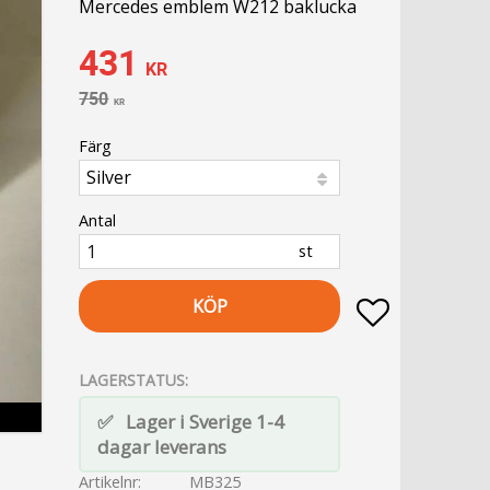
Mercedes emblem W212 baklucka
Nedsatt pris:
431
KR
Ordinarie pris:
750
KR
Färg
Antal
st
KÖP
Lägg till i fa
LAGERSTATUS
Lager i Sverige 1-4
dagar leverans
Artikelnr
MB325