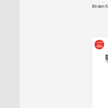
Bli den 
SPARA
46
%