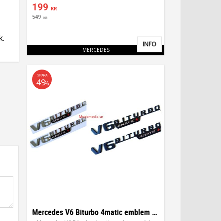
199
KR
549
KR
k.
INFO
Lägg till i favoriter
MERCEDES
SPARA
49
%
Mercedes V6 Biturbo 4matic emblem märke