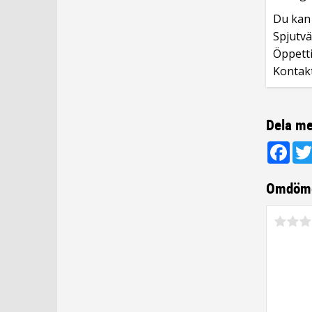
Du kan 
Spjutvä
Öppetti
Kontak
Dela me
Fac
Omdöm