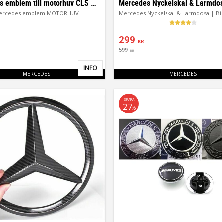
Mercedes emblem till motorhuv CLS CLA SLK
ercedes emblem MOTORHUV
299
KR
599
KR
INFO
Lägg till i favoriter
MERCEDES
MERCEDES
SPARA
27
%