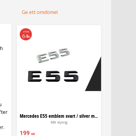
Ge ett omdöme!
SPARA
64
%
ch
u
fter
Mercedes E55 emblem svart / silver modellbeteckning
MB styling
er.
199
KR