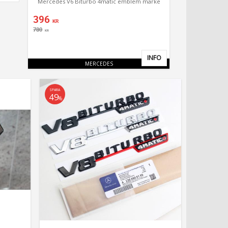
Mercedes V6 Biturbo 4matic emblem märke
396
KR
780
KR
INFO
Lägg till i favoriter
MERCEDES
SPARA
49
%