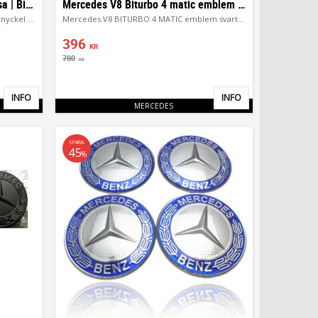
Mercedes Nyckelskal & Larmdosa | Bilnyckel
Mercedes V8 Biturbo 4 matic emblem märke
Mercedes Nyckelskal & Larmdosa | Bilnyckel Flera Modeller
Mercedes V8 BITURBO 4 MATIC emblem svart / silver
396
KR
780
KR
INFO
INFO
Lägg till i favoriter
Lägg till i favor
MERCEDES
SPARA
45
%