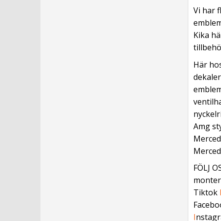
Vi har 
emblemet
Kika hä
tillbeh
Här hos
dekale
emblem
ventilha
nyckelr
Amg sty
Merced
Mercede
FÖLJ OS
monteri
Tiktok
Facebo
I
nstag