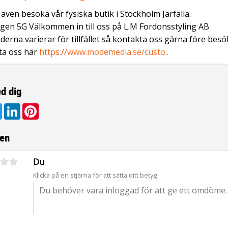
även besöka vår fysiska butik i Stockholm Järfälla.
gen 5G Välkommen in till oss på L.M Fordonsstyling AB
derna varierar för tillfället så kontakta oss gärna före besö
ta oss här
https://www.modemedia.se/custo..
d dig
ebook
Twitter
LinkedIn
Pinterest
en
Du
Klicka på en stjärna för att sätta ditt betyg