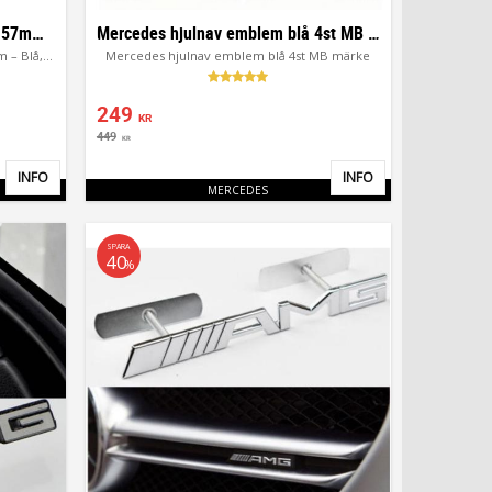
Mercedes emblem till motorhuv 57mm – Blå, Svart & AMG
Mercedes hjulnav emblem blå 4st MB märke
Mercedes emblem till motorhuv 57mm – Blå, Svart & AMG
Mercedes hjulnav emblem blå 4st MB märke
249
KR
449
KR
INFO
INFO
Lägg till i favoriter
Lägg till i favor
MERCEDES
SPARA
40
%