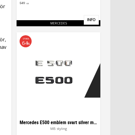
549
KR
för
INFO
Lägg till i favoriter
MERCEDES
ör,
SPARA
64
%
nav
Mercedes E500 emblem svart silver modell logo
MB styling