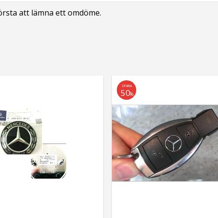
första att lämna ett omdöme.
SPARA
50
%