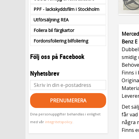
PPF - lackskyddsfilm i Stockholm
Utförsäljning REA
Foliera bil färgkartor
Merced
Fordonsfoliering bilfoliering
Benz E
Dubbelh
Följ oss på Facebook
smidig 
Behöver
Nyhetsbrev
Finns i
Origina
Materia
Leverer
PRENUMERERA
Det säl
får vad
Dina personuppgifter behandlas i enlighet
några 
med vår
integritetspolicy
.
Finns e