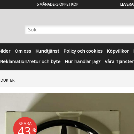
LEVERA
6 MÅNADERS ÖPPET KÖP
bilder
Om oss
Kundtjänst
Policy och cookies
Köpvillkor
Reklamation/retur och byte
Hur handlar jag?
Våra Tjänster
ODUKTER
SPARA
43
%