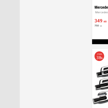
Mercedes 
349
KR
750
KR
SPARA
38
%