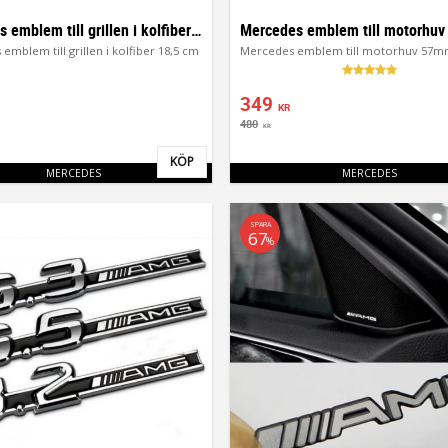
Mercedes emblem till grillen i kolfiber 18,5 cm
emblem till grillen i kolfiber 18,5 cm
349
KR
480
KR
KÖP
Lägg till i favoriter
MERCEDES
MERCEDES
SPARA
67
%