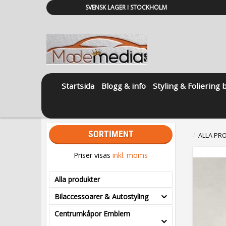
SVENSK LAGER I STOCKHOLM
Startsida
Blogg & info
Styling & Foliering 
SORTIMENT
ALLA PR
Priser visas
inkl. moms
Alla produkter
Bilaccessoarer & Autostyling
Centrumkåpor Emblem