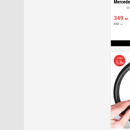
M
349
KR
650
KR
SPARA
53
%