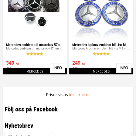
Mercedes emblem till motorhuv 57mm – Blå, Svart & AMG
Mercedes hjulnav emblem blå 4st MB märke
Mercedes emblem till motorhuv 57mm – Blå, Svart & AMG
Mercedes hjulnav emblem blå 4st MB märke
349
249
KR
KR
INFO
INFO
480
449
Lägg till i favoriter
Lägg 
KR
KR
MERCEDES
MERCEDES
Priser visas
inkl. moms
Följ oss på Facebook
Nyhetsbrev