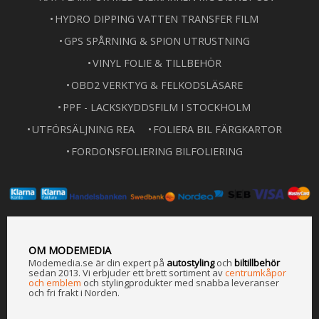
HYDRO DIPPING VATTEN TRANSFER FILM
GPS SPÅRNING & SPION UTRUSTNING
VINYL FOLIE & TILLBEHÖR
OBD2 VERKTYG & FELKODSLÄSARE
PPF - LACKSKYDDSFILM I STOCKHOLM
UTFÖRSÄLJNING REA
FOLIERA BIL FÄRGKARTOR
FORDONSFOLIERING BILFOLIERING
OM MODEMEDIA
Modemedia.se är din expert på
a
utostyling
och
biltillbehör
sedan 2013. Vi erbjuder ett brett sortiment av
centrumkåpor
och emblem
och stylingprodukter med snabba leveranser
och fri frakt i Norden.