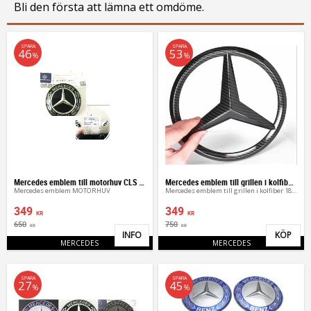
Bli den första att lämna ett omdöme.
SPARA
SPARA
46
53
%
%
Mercedes emblem till motorhuv CLS CLA SLK
Mercedes emblem till grillen i kolfiber 18,5 cm
Mercedes emblem MOTORHUV
Mercedes emblem till grillen i kolfiber 18,5 cm
349
349
KR
KR
650
750
KR
KR
INFO
KÖP
Lägg till i favoriter
Lägg 
MERCEDES
MERCEDES
SPARA
SPARA
27
45
%
%