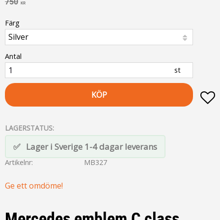
Ordinarie pris:
750
KR
Färg
Antal
st
KÖP
L
LAGERSTATUS
Lager i Sverige 1-4 dagar leverans
Artikelnr
MB327
Ge ett omdöme!
Mercedes emblem C class