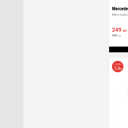
249
KR
399
KR
SPARA
53
%