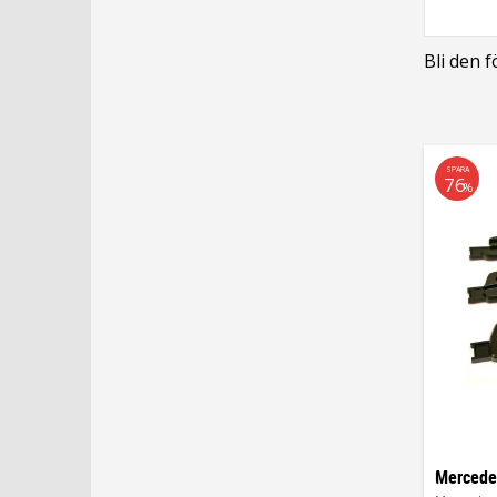
Bli den 
SPARA
76
%