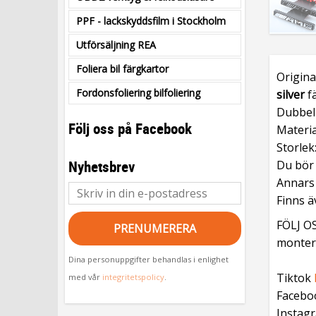
PPF - lackskyddsfilm i Stockholm
Utförsäljning REA
Foliera bil färgkartor
Origina
Fordonsfoliering bilfoliering
silver
fä
Dubbelh
Följ oss på Facebook
Materia
Storlek
Nyhetsbrev
Du bör
Annars 
Finns ä
FÖLJ OS
PRENUMERERA
monteri
Dina personuppgifter behandlas i enlighet
Tiktok
med vår
integritetspolicy
.
Facebo
Instag