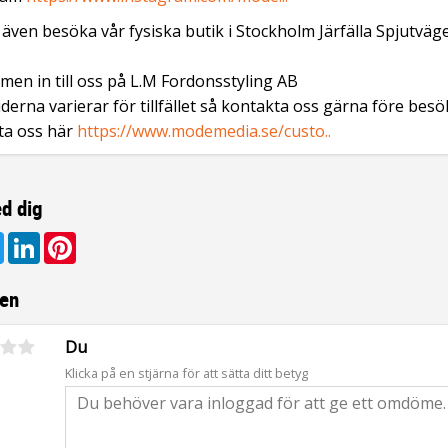
även besöka vår fysiska butik i Stockholm Järfälla Spjutväg
en in till oss på L.M Fordonsstyling AB
derna varierar för tillfället så kontakta oss gärna före besö
ta oss här
https://www.modemedia.se/custo..
d dig
ebook
Twitter
LinkedIn
Pinterest
en
Du
Klicka på en stjärna för att sätta ditt betyg