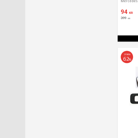
94
KR
399
KR
SPARA
62
%