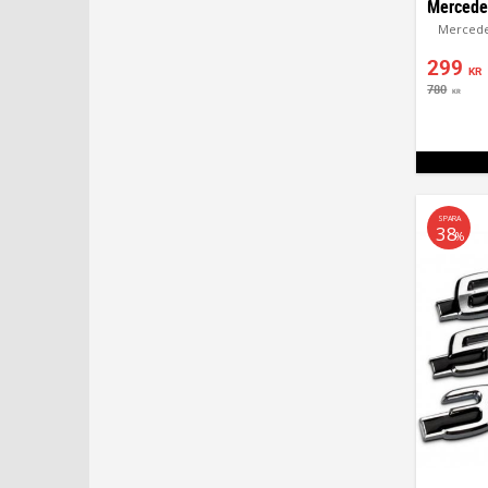
Mercedes
299
KR
780
KR
SPARA
38
%