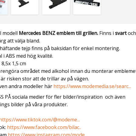
l modell
Mercedes BENZ emblem
till grillen.
Finns i
svart
och
rg att välja bland.
äftande tejp finns på baksidan för enkel montering.
l i ABS med hög kvalité.
: 8,5x 1,5 cm
 rengöra området med alkohol innan du monterar emblemet
är risken stor att de trillar av på vägen.
ven andra modeller här
https://www.modemedia.se/searc...
S PÅ sociala medier för fler bilder/inspiration och även
ngs bilder på våra produkter.
https://www.tiktok.com/@modeme...
ok:
https://www.facebook.com/bilac..
ram
https://www.instagram.com/mode...