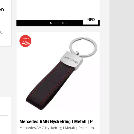
en
INFO
Lägg till i favoriter
MERCEDES
k.
SPARA
43
%
Mercedes AMG Nyckelring i Metall | Premium Accessoar
Mercedes AMG Nyckelring i Metall | Premium Accessoar