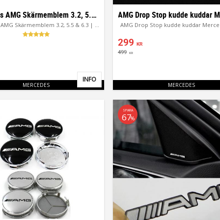
Mercedes AMG Skärmemblem 3.2, 5.5 & 6.3 | 3M Emblem
Mercedes AMG Skärmemblem 3.2, 5.5 & 6.3 | 3M Emblem
AMG Drop Stop kudde kuddar Merced
299
KR
499
KR
INFO
Lägg till i favoriter
MERCEDES
MERCEDES
SPARA
67
%