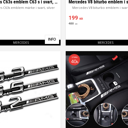
Mercedes C63s emblem C63 s i svart, silver
 C63s emblem märke i svart, silver
Mercedes V8 biturbo emblem i svart,
199
KR
480
KR
INFO
Lägg till i favoriter
MERCEDES
MERCEDES
SPARA
40
%