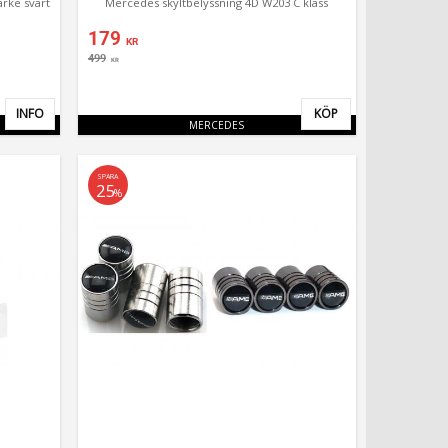
rke svart
Mercedes skyltbelyssning 4D W203 C klass
179
KR
499
KR
INFO
KÖP
Lägg till i favoriter
Lägg till i favor
MERCEDES
SPARA
25
%