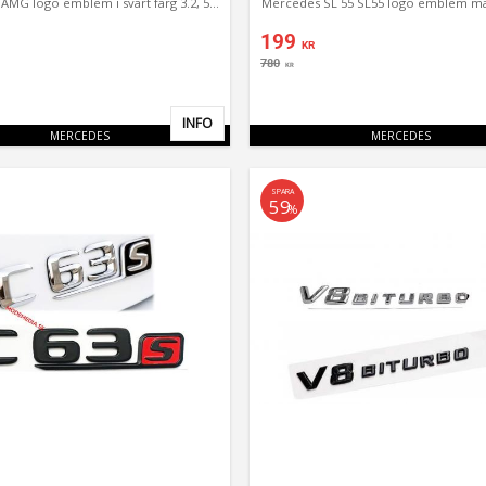
Mercedes AMG logo emblem i svart färg 3.2, 5.5, 6.3
Mercedes SL 55 SL55 logo emblem mä
199
KR
780
KR
INFO
Lägg till i favoriter
MERCEDES
MERCEDES
SPARA
59
%