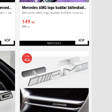
AMG Drop Stop kudde kuddar Mercedes | 2st
Mercedes AMG logo kuddar bälteskuddar i kolfiber
es | 2st
Mercedes AMG logo kuddar Kolfiber look kudde
149
KR
299
KR
KÖP
KÖP
Lägg till i favoriter
Lägg till i favor
MERCEDES
SPARA
40
%