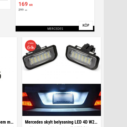
169
KR
299
KR
KÖP
Lägg till i favoriter
MERCEDES
SPARA
64
%
Mercedes SL 55 SL55 logo emblem märke
Mercedes skylt belyssning LED 4D W203