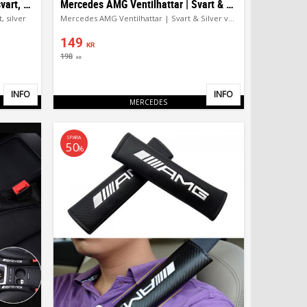
Mercedes V8 biturbo emblem i svart, silver
Mercedes AMG Ventilhattar | Svart & Silver 4st
 silver
Mercedes AMG Ventilhattar | Svart & Silver ventillock 4st
149
KR
198
KR
INFO
INFO
Lägg till i favoriter
Lägg till i favor
MERCEDES
SPARA
50
%