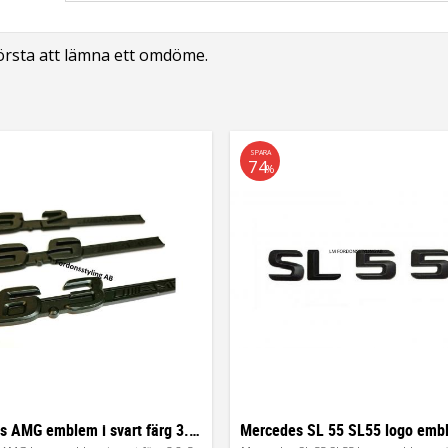
första att lämna ett omdöme.
SPARA
74
%
Mercedes AMG emblem i svart färg 3.2, 5.5, 6.3