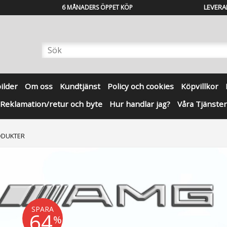
LEVERA
6 MÅNADERS ÖPPET KÖP
bilder
Om oss
Kundtjänst
Policy och cookies
Köpvillkor
Reklamation/retur och byte
Hur handlar jag?
Våra Tjänster
ODUKTER
SPARA
64
%