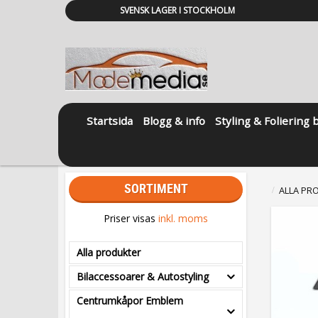
SVENSK LAGER I STOCKHOLM
Startsida
Blogg & info
Styling & Foliering 
SORTIMENT
ALLA PR
Priser visas
inkl. moms
Alla produkter
Bilaccessoarer & Autostyling
Centrumkåpor Emblem