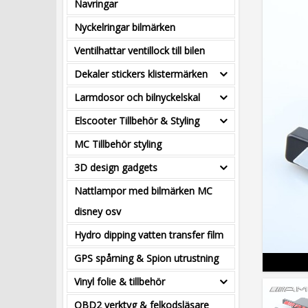
Navringar
Nyckelringar bilmärken
Ventilhattar ventillock till bilen
Dekaler stickers klistermärken
Larmdosor och bilnyckelskal
Elscooter Tillbehör & Styling
MC Tillbehör styling
3D design gadgets
Nattlampor med bilmärken MC
disney osv
Hydro dipping vatten transfer film
GPS spårning & Spion utrustning
Vinyl folie & tillbehör
OBD2 verktyg & felkodsläsare