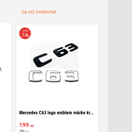
Ge ett omdöme!
SPARA
74
%
.
Mercedes C63 logo emblem märke krom och svart
199
KR
780
KR