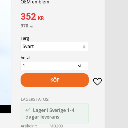
OEM emblem
Nedsatt pris:
352
KR
Ordinarie pris:
970
KR
Färg
Antal
st
KÖP
Lägg till i fa
LAGERSTATUS
Lager i Sverige 1-4
dagar leverans
Artikelnr
MB208