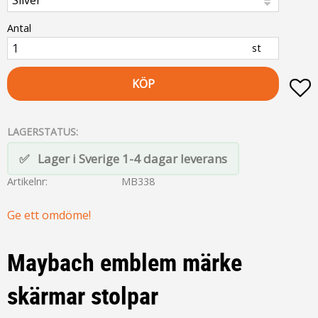
Antal
st
KÖP
L
LAGERSTATUS
Lager i Sverige 1-4 dagar leverans
Artikelnr
MB338
Ge ett omdöme!
Maybach emblem märke
skärmar stolpar