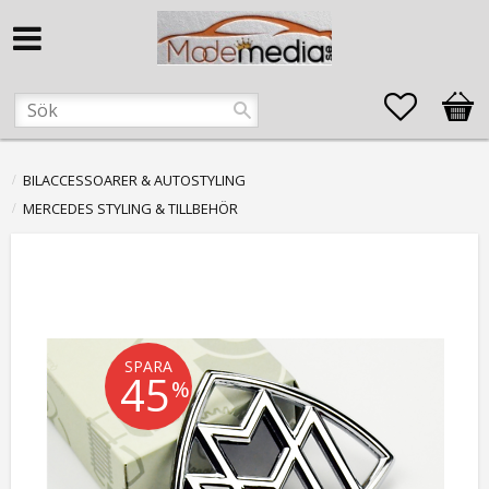
Favorite
Kund
BILACCESSOARER & AUTOSTYLING
MERCEDES STYLING & TILLBEHÖR
SPARA
45
%