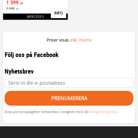
1 399
KR
2 340
KR
INFO
Lägg till i favoriter
MERCEDES
Priser visas
inkl. moms
Följ oss på Facebook
Nyhetsbrev
PRENUMERERA
Dina personuppgifter behandlas i enlighet med vår
integritetspolicy
.