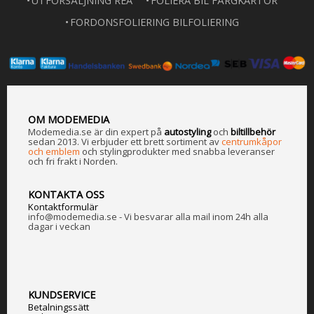
UTFÖRSÄLJNING REA
FOLIERA BIL FÄRGKARTOR
FORDONSFOLIERING BILFOLIERING
OM MODEMEDIA
Modemedia.se är din expert på
a
utostyling
och
biltillbehör
sedan 2013. Vi erbjuder ett brett sortiment av
centrumkåpor
och emblem
och stylingprodukter med snabba leveranser
och fri frakt i Norden.
KONTAKTA OSS
Kontaktformulär
info@modemedia.se - Vi besvarar alla mail inom 24h alla
dagar i veckan
KUNDSERVICE
Betalningssätt