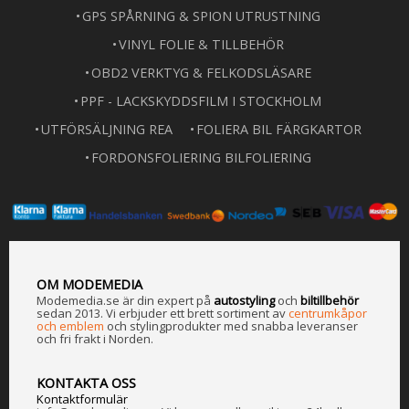
GPS SPÅRNING & SPION UTRUSTNING
VINYL FOLIE & TILLBEHÖR
OBD2 VERKTYG & FELKODSLÄSARE
PPF - LACKSKYDDSFILM I STOCKHOLM
UTFÖRSÄLJNING REA
FOLIERA BIL FÄRGKARTOR
FORDONSFOLIERING BILFOLIERING
OM MODEMEDIA
Modemedia.se är din expert på
a
utostyling
och
biltillbehör
sedan 2013. Vi erbjuder ett brett sortiment av
centrumkåpor
och emblem
och stylingprodukter med snabba leveranser
och fri frakt i Norden.
KONTAKTA OSS
Kontaktformulär