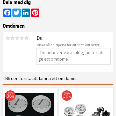
Dela med dig
Facebook
Twitter
LinkedIn
Pinterest
Omdömen
Du
Klicka på en stjärna för att sätta ditt betyg
Bli den första att lämna ett omdöme.
SPARA
SPARA
38
30
%
%