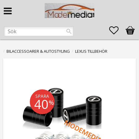
Favorite
Kund
BILACCESSOARER & AUTOSTYLING
LEXUS TILLBEHÖR
SPARA
40
%