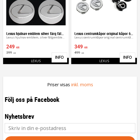
Lexus hjulnav emblem silver färg fälgemblem
Lexus centrumkåpor original kåpor 62 mm
Lexus hjulnav emblem, silver fälgemblem 56, 50, 65 mm
Lexus centrumkåpor original centrumkåpa 62 mm
249
349
KR
KR
399
499
KR
KR
INFO
INFO
Lägg till i favoriter
Lägg 
LEXUS
LEXUS
Priser visas
inkl. moms
Följ oss på Facebook
Nyhetsbrev