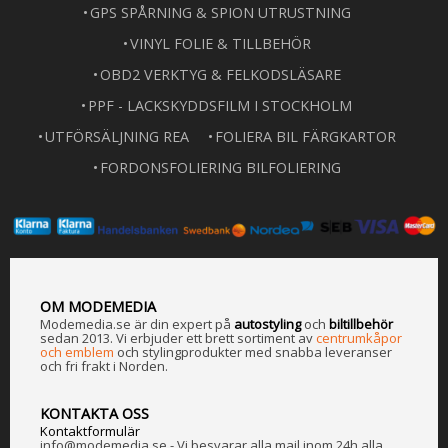
GPS SPÅRNING & SPION UTRUSTNING
VINYL FOLIE & TILLBEHÖR
OBD2 VERKTYG & FELKODSLÄSARE
PPF - LACKSKYDDSFILM I STOCKHOLM
UTFÖRSÄLJNING REA
FOLIERA BIL FÄRGKARTOR
FORDONSFOLIERING BILFOLIERING
OM MODEMEDIA
Modemedia.se är din expert på
a
utostyling
och
biltillbehör
sedan 2013. Vi erbjuder ett brett sortiment av
centrumkåpor
och emblem
och stylingprodukter med snabba leveranser
och fri frakt i Norden.
KONTAKTA OSS
Kontaktformulär
info@modemedia.se - Vi besvarar alla mail inom 24h alla