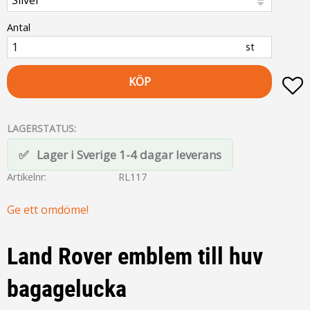
Antal
st
KÖP
L
LAGERSTATUS
Lager i Sverige 1-4 dagar leverans
Artikelnr
RL117
Ge ett omdöme!
Land Rover emblem till huv
bagagelucka