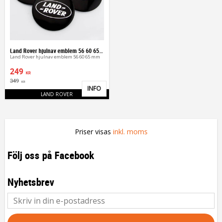
Land Rover hjulnav emblem 56 60 65 mm
Land Rover hjulnav emblem 56 60 65 mm
249
KR
349
KR
INFO
Lägg till i favoriter
LAND ROVER
Priser visas
inkl. moms
Följ oss på Facebook
Nyhetsbrev