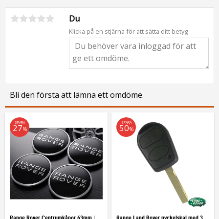
Du
Klicka på en stjärna för att sätta ditt betyg
Bli den första att lämna ett omdöme.
SPARA
SPARA
27
50
%
%
Range Rover Centrumkåpor 63mm | 4-pack
Range Land Rover nyckelskal med 3 knappar