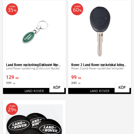
SPARA
SPARA
35
60
%
%
Land Rover nyckelring|Exklusivt Nyckelhänge
Rover 2 Land Rover nyckelskal bilnyckel
Land Rover nyckelring|Exklusivt Nyckelhänge
Rover 2 Land Rover nyckelskal bilnyckel
129
99
KR
KR
199
249
KR
KR
KÖP
KÖP
Lägg till i favoriter
Lägg 
LAND ROVER
LAND ROVER
SPARA
29
%