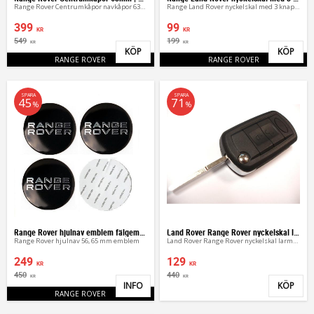
Range Rover Centrumkåpor navkåpor 63mm | 4-pack
Range Land Rover nyckelskal med 3 knappar
399
99
KR
KR
549
199
KR
KR
KÖP
KÖP
Lägg till i favoriter
Lägg 
RANGE ROVER
RANGE ROVER
SPARA
SPARA
45
71
%
%
Range Rover hjulnav emblem fälgemblem
Land Rover Range Rover nyckelskal larmdosa
Range Rover hjulnav 56, 65 mm emblem
Land Rover Range Rover nyckelskal larmdosa
249
129
KR
KR
450
440
KR
KR
INFO
KÖP
Lägg till i favoriter
Lägg 
RANGE ROVER