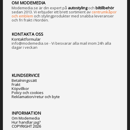
OM MODEMEDIA
Modemedia.se är din expert på
a
utostyling
och
biltillbehör
sedan 2013. Vi erbjuder ett brett sortiment av
centrumkåpor
och emblem
och stylingprodukter med snabba leveranser
och fri frakt i Norden.
KONTAKTA OSS
Kontaktformulär
info@modemedia.se - Vi besvarar alla mail inom 24h alla
dagar i veckan
KUNDSERVICE
Betalningssätt
Frakt
Köpvillkor
Policy och cookies
Reklamation/retur och byte
INFORMATION
Om Modemedia
Hur handlar jag?
COPYRIGHT 2026