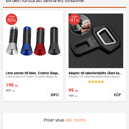
Bli den första att lämna ett omdöme.
SPARA
SPARA
60
41
%
%
Liten antenn till bilen. Ersätter långa antennen
Adapter till säkerhetsbälte (Även kapsylöppnare)
Liten antenn till bilen. Ersätter långa antennen
Adapter till säkerhetsbälte (Även kapsylöppnare)
198
KR
99
499
KR
KR
INFO
KÖP
169
Lägg till i favoriter
Lägg 
KR
Priser visas
inkl. moms