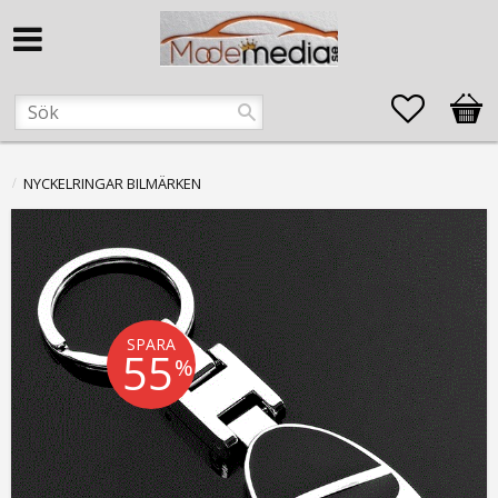
Favorite
Kund
NYCKELRINGAR BILMÄRKEN
SPARA
55
%