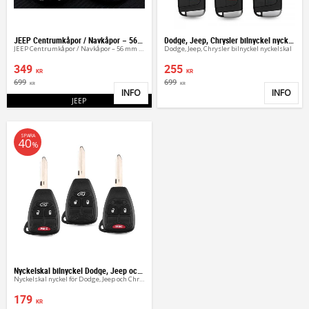
JEEP Centrumkåpor / Navkåpor – 56 mm & 63 mm OEM
Dodge, Jeep, Chrysler bilnyckel nyckelskal
JEEP Centrumkåpor / Navkåpor – 56 mm & 63 mm OEM
Dodge, Jeep, Chrysler bilnyckel nyckelskal
349
255
KR
KR
699
699
KR
KR
INFO
INFO
Lägg till i favoriter
Lägg 
JEEP
SPARA
40
%
Nyckelskal bilnyckel Dodge, Jeep och Chrysler
Nyckelskal nyckel för Dodge, Jeep och Chrysler
179
KR