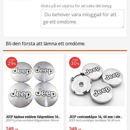
Klicka på en stjärna för att sätta ditt betyg
Bli den första att lämna ett omdöme.
SPARA
SPARA
29
30
%
%
JEEP hjulnav emblem fälgemblem 56mm
JEEP centrumkåpor 56, 60 mm i silverfärg
JEEP hjulnav emblem fälgemblem 56mm
JEEP centrumkåpor navkåpor 56, 60 mm
249
349
KR
KR