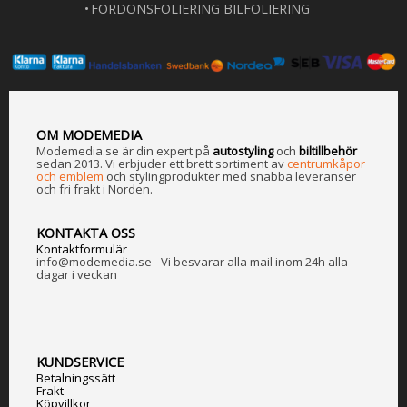
FORDONSFOLIERING BILFOLIERING
OM MODEMEDIA
Modemedia.se är din expert på
a
utostyling
och
biltillbehör
sedan 2013. Vi erbjuder ett brett sortiment av
centrumkåpor
och emblem
och stylingprodukter med snabba leveranser
och fri frakt i Norden.
KONTAKTA OSS
Kontaktformulär
info@modemedia.se - Vi besvarar alla mail inom 24h alla
dagar i veckan
KUNDSERVICE
Betalningssätt
Frakt
Köpvillkor