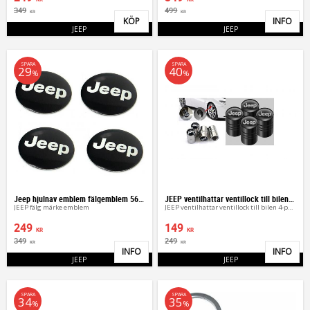
349
499
KR
KR
KÖP
INFO
Lägg till i favoriter
Lägg 
JEEP
JEEP
SPARA
SPARA
29
40
%
%
Jeep hjulnav emblem fälgemblem 56, 60, 65 mm
JEEP ventilhattar ventillock till bilen 4-pack
JEEP fälg märke emblem
JEEP ventilhattar ventillock till bilen 4-pack
249
149
KR
KR
349
249
KR
KR
INFO
INFO
Lägg till i favoriter
Lägg 
JEEP
JEEP
SPARA
SPARA
34
35
%
%