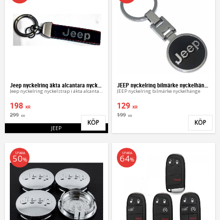
Jeep nyckelring äkta alcantara nyckelstrap
JEEP nyckelring bilmärke nyckelhänge
Jeep nyckelring nyckelstrap i äkta alcantara
JEEP nyckelring bilmärke nyckelhänge
198
129
KR
KR
299
199
KR
KR
KÖP
KÖP
Lägg till i favoriter
Lägg 
JEEP
SPARA
SPARA
50
64
%
%