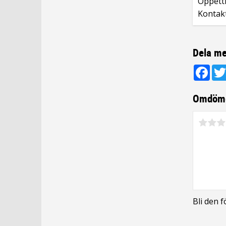
Öppetti
Kontak
Dela me
Fac
Omdöm
Bli den 