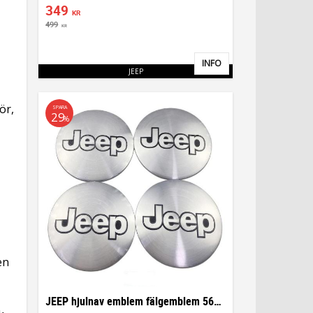
349
KR
499
KR
INFO
Lägg till i favoriter
JEEP
ör,
SPARA
29
%
en
JEEP hjulnav emblem fälgemblem 56mm