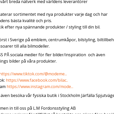
årt breda nätverk med världens leverantörer
aterar sortimentet med nya produkter varje dag och har
ens bästa kvalité och pris.
kik efter nya spännande produkter / styling till din bil.
törst i Sverige på emblem, centrumkåpor, bilstyling, biltillbeh
soarer till alla bilmodeller.
S PÅ sociala medier för fler bilder/inspiration och även
ngs bilder på våra produkter.
https://www.tiktok.com/@modeme...
ok:
https://www.facebook.com/bilac..
ram
https://www.instagram.com/mode...
även besöka vår fysiska butik i Stockholm Järfälla Spjutväg
en in till oss på L.M Fordonsstyling AB