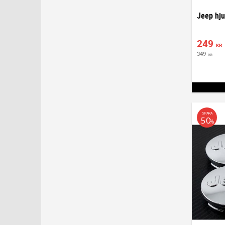
249
KR
349
KR
SPARA
50
%