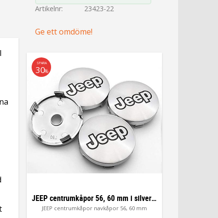
Artikelnr
23423-22
Ge ett omdöme!
l
SPARA
30
%
rna
d
JEEP centrumkåpor 56, 60 mm i silverfärg
t
JEEP centrumkåpor navkåpor 56, 60 mm