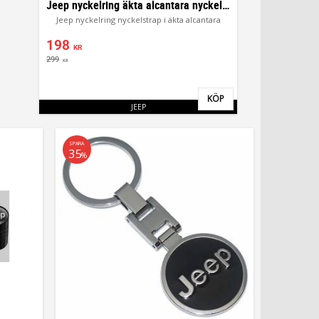
Jeep nyckelring äkta alcantara nyckelstrap
Jeep nyckelring nyckelstrap i äkta alcantara
198
KR
299
KR
KÖP
Lägg till i favoriter
JEEP
SPARA
35
%