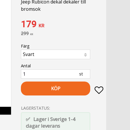
Jeep Rubicon dekal dekaler till
bromsok
Nedsatt pris:
179
KR
Ordinarie pris:
299
KR
Färg
Antal
st
KÖP
Lägg till i fa
LAGERSTATUS
Lager i Sverige 1-4
dagar leverans