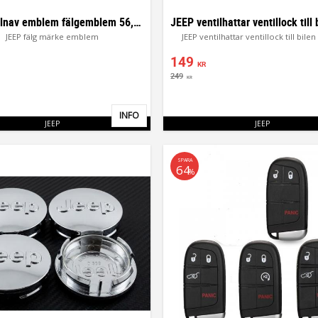
Jeep hjulnav emblem fälgemblem 56, 60, 65 mm
JEEP fälg märke emblem
JEEP ventilhattar ventillock till bile
149
KR
249
KR
INFO
Lägg till i favoriter
JEEP
JEEP
SPARA
64
%