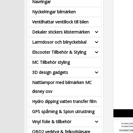
Navringar
Nyckelringar bilmärken
Ventilhattar ventillock till bilen
Dekaler stickers klistermärken
Larmdosor och bilnyckelskal
Elscooter Tillbehör & Styling
MC Tillbehör styling
3D design gadgets
Nattlampor med bilmärken MC
disney osv
Hydro dipping vatten transfer film
GPS spårning & Spion utrustning
Vinyl folie & tillbehör
OBD2 verktyg & felkodsläsare