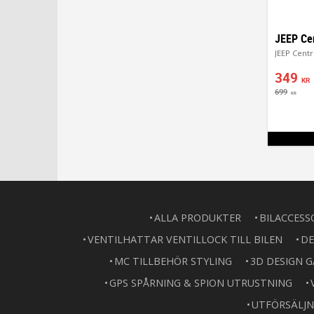
349
KR
699
KR
ALLA PRODUKTER
BILACCESS
VENTILHATTAR VENTILLOCK TILL BILEN
DE
MC TILLBEHÖR STYLING
3D DESIGN 
GPS SPÅRNING & SPION UTRUSTNING
UTFÖRSÄLJN