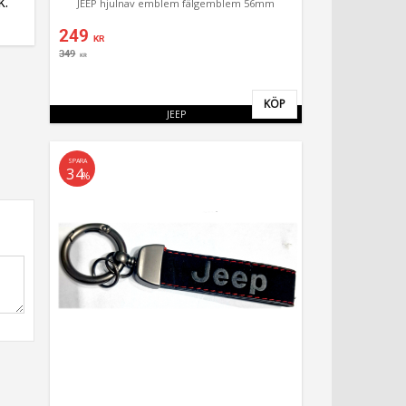
k.
JEEP hjulnav emblem fälgemblem 56mm
249
KR
349
KR
KÖP
Lägg till i favoriter
JEEP
SPARA
34
%