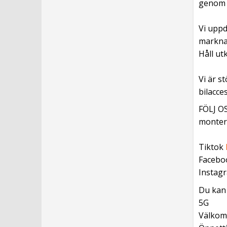
genom v
Vi uppd
marknad
Håll ut
Vi är s
bilacces
FÖLJ OS
monteri
Tiktok
Facebo
Instag
Du kan 
5G
Välkomm