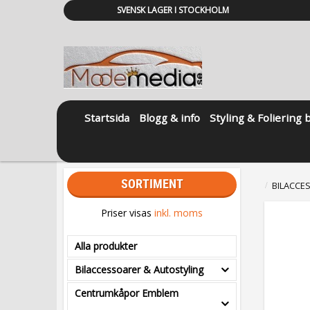
SVENSK LAGER I STOCKHOLM
Startsida
Blogg & info
Styling & Foliering 
SORTIMENT
BILACCE
Priser visas
inkl. moms
Alla produkter
Bilaccessoarer & Autostyling
Centrumkåpor Emblem