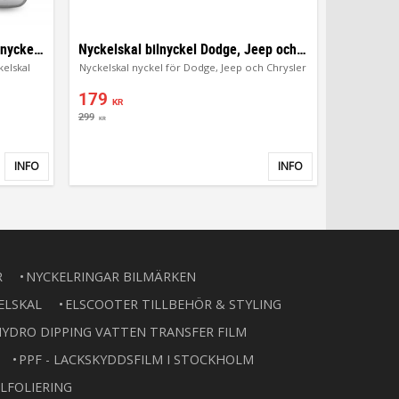
Dodge, Jeep, Chrysler bilnyckel nyckelskal
Nyckelskal bilnyckel Dodge, Jeep och Chrysler
kelskal
Nyckelskal nyckel för Dodge, Jeep och Chrysler
179
KR
299
KR
INFO
INFO
Lägg till i favoriter
Lägg till i favor
R
NYCKELRINGAR BILMÄRKEN
ELSKAL
ELSCOOTER TILLBEHÖR & STYLING
YDRO DIPPING VATTEN TRANSFER FILM
PPF - LACKSKYDDSFILM I STOCKHOLM
LFOLIERING