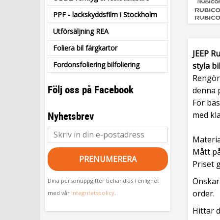
PPF - lackskyddsfilm i Stockholm
Utförsäljning REA
Foliera bil färgkartor
JEEP Ru
Fordonsfoliering bilfoliering
styla bi
Rengör
Följ oss på Facebook
denna 
För bä
Nyhetsbrev
med kla
Materia
Mått på
PRENUMERERA
Priset g
Önskar 
Dina personuppgifter behandlas i enlighet
order.
med vår
integritetspolicy
.
Hittar 