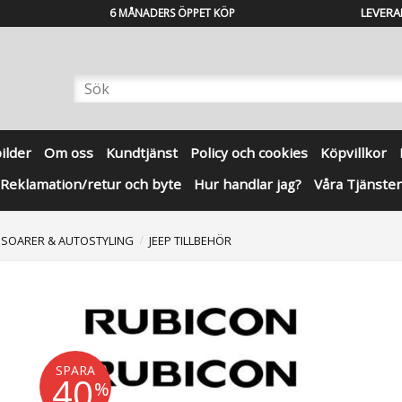
LEVERA
6 MÅNADERS ÖPPET KÖP
bilder
Om oss
Kundtjänst
Policy och cookies
Köpvillkor
Reklamation/retur och byte
Hur handlar jag?
Våra Tjänster
SSOARER & AUTOSTYLING
JEEP TILLBEHÖR
SPARA
40
%