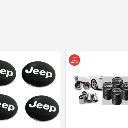
SPARA
40
%