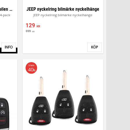
JEEP ventilhattar ventillock till bilen 4-pack
JEEP nyckelring bilmärke nyckelhänge
n 4-pack
JEEP nyckelring bilmärke nyckelhänge
129
KR
199
KR
INFO
KÖP
Lägg till i favoriter
Lägg till i favor
SPARA
40
%