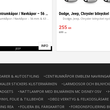
JEEP Centrumkåpor / Navkåpor – 56 mm & 63 mm OEM
JEEP Centrumkåpor / Navkåpor – 56 mm & 63 mm OEM
Dodge, Jeep, Chrysler bilnyckel nyc
255
KR
699
KR
INFO
Lägg till i favoriter
JEEP
OARER & AUTOSTYLING
CENTRUMKÅPOR EMBLEM NAVRINGA
KALER STICKERS KLISTERMÄRKEN
LARMDOSOR OCH BILNYCK
GADGETS
NATTLAMPOR MED BILMÄRKEN MC DISNEY OSV
H
VINYL FOLIE & TILLBEHÖR
OBD2 VERKTYG & FELKODSLÄSARE
ING REA
FOLIERA BIL FÄRGKARTOR
FORDONSFOLIERING BI