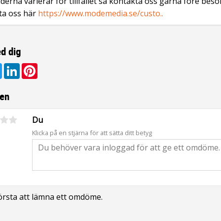
derna varierar för tillfället så kontakta oss gärna före besö
ta oss här
https://www.modemedia.se/custo..
d dig
ebook
Twitter
LinkedIn
Pinterest
en
Du
Klicka på en stjärna för att sätta ditt betyg
första att lämna ett omdöme.