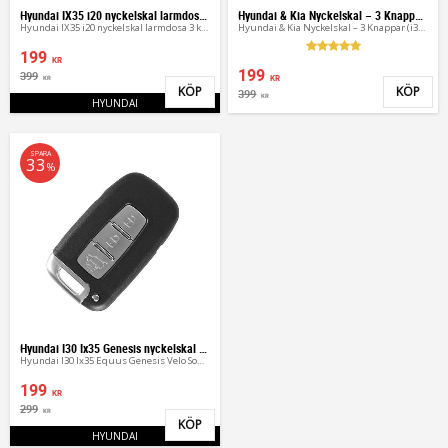
Hyundai IX35 i20 nyckelskal larmdosa 3 knappar
Hyundai & Kia Nyckelskal – 3 Knappar (i30, ix35, K5)
Hyundai IX35 i20 nyckelskal larmdosa 3 knappar
Hyundai & Kia Nyckelskal – 3 Knappar (i30, ix35, K5)
199
KR
199
399
KR
KR
KÖP
KÖP
399
Lägg till i favoriter
Lägg 
KR
HYUNDAI
SPARA
33
%
Hyundai I30 Ix35 Genesis nyckelskal bilnyckel
Hyundai I30 Ix35 Equus Genesis Velo Sonata nyckel
199
KR
299
KR
KÖP
Lägg till i favoriter
HYUNDAI