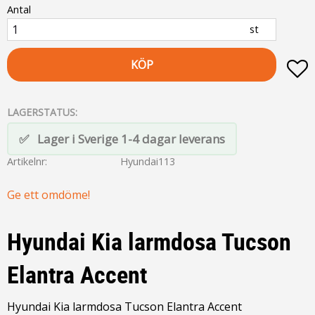
Antal
st
KÖP
L
LAGERSTATUS
Lager i Sverige 1-4 dagar leverans
Artikelnr
Hyundai113
Ge ett omdöme!
Hyundai Kia larmdosa Tucson
Elantra Accent
Hyundai Kia larmdosa Tucson Elantra Accent