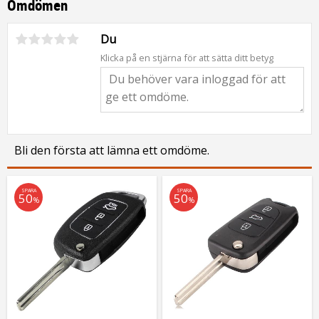
Omdömen
Du
Klicka på en stjärna för att sätta ditt betyg
Bli den första att lämna ett omdöme.
SPARA
SPARA
50
50
%
%