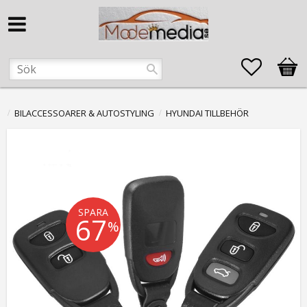
Favorite
Kund
BILACCESSOARER & AUTOSTYLING
HYUNDAI TILLBEHÖR
SPARA
67
%