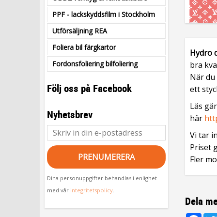
PPF - lackskyddsfilm i Stockholm
Utförsäljning REA
Foliera bil färgkartor
Hydro d
Fordonsfoliering bilfoliering
bra kva
När du 
Följ oss på Facebook
ett styc
Läs gä
Nyhetsbrev
här
htt
Vi tar 
Priset 
PRENUMERERA
Fler mo
Dina personuppgifter behandlas i enlighet
med vår
integritetspolicy
.
Dela me
Fac