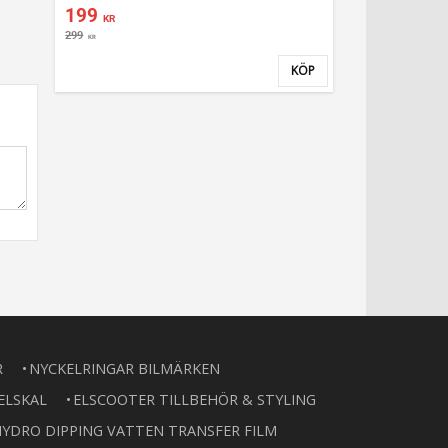
199
KR
299
KR
KÖP
Lägg till i favoriter
R
NYCKELRINGAR BILMÄRKEN
ELSKAL
ELSCOOTER TILLBEHÖR & STYLING
YDRO DIPPING VATTEN TRANSFER FILM