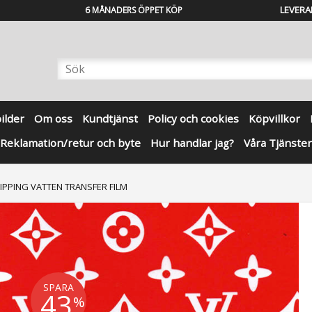
LEVERA
6 MÅNADERS ÖPPET KÖP
bilder
Om oss
Kundtjänst
Policy och cookies
Köpvillkor
Reklamation/retur och byte
Hur handlar jag?
Våra Tjänster
IPPING VATTEN TRANSFER FILM
SPARA
43
%