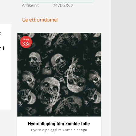
Artikelnr
2476678-2
Ge ett omdöme!
t
SPARA
33
%
 i
Hydro dipping film Zombie folie
Hydro dipping film Zombie design