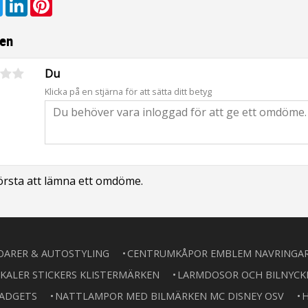
en
Du
Klicka på en stjärna för att sätta ditt betyg
första att lämna ett omdöme.
OARER & AUTOSTYLING
CENTRUMKÅPOR EMBLEM NAVRINGA
KALER STICKERS KLISTERMÄRKEN
LARMDOSOR OCH BILNYCK
GADGETS
NATTLAMPOR MED BILMÄRKEN MC DISNEY OSV
H