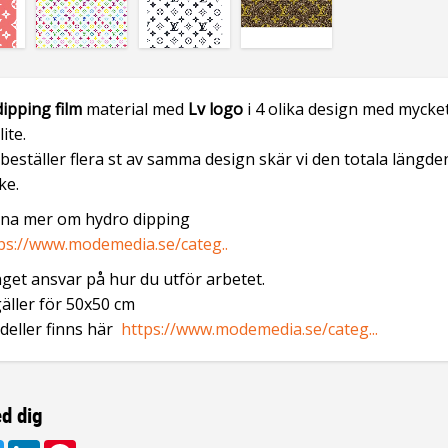
ipping film
material med
Lv logo
i 4 olika design
med mycke
lite.
beställer flera st av samma design skär vi den totala längden
ke.
rna mer om hydro dipping
ps://www.modemedia.se/categ..
inget ansvar på hur du utför arbetet.
gäller för 50x50 cm
deller finns här
https://www.modemedia.se/categ...
d dig
ebook
Twitter
LinkedIn
Pinterest