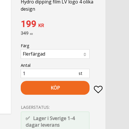
Hydro dipping film LV logo 4 olika
design
Nedsatt pris:
199
KR
Ordinarie pris:
349
KR
Färg
Antal
st
KÖP
Lägg till i fa
LAGERSTATUS
Lager i Sverige 1-4
dagar leverans