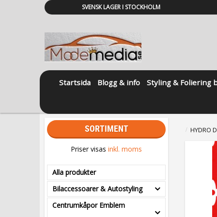
SVENSK LAGER I STOCKHOLM
Startsida
Blogg & info
Styling & Foliering 
SORTIMENT
HYDRO D
Priser visas
inkl. moms
Alla produkter
Bilaccessoarer & Autostyling
Centrumkåpor Emblem