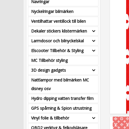
Navringar
Nyckelringar bilmärken
Ventilhattar ventillock till bilen
Dekaler stickers klistermärken
Larmdosor och bilnyckelskal
Elscooter Tillbehör & Styling
MC Tillbehör styling
3D design gadgets
Nattlampor med bilmärken MC
disney osv
Hydro dipping vatten transfer film
GPS spårning & Spion utrustning
Vinyl folie & tillbehör
OBD2 verktyg & felkodsläsare