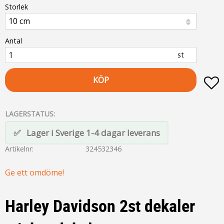
Storlek
Antal
st
KÖP
L
LAGERSTATUS
Lager i Sverige 1-4 dagar leverans
Artikelnr
324532346
Ge ett omdöme!
Harley Davidson 2st dekaler