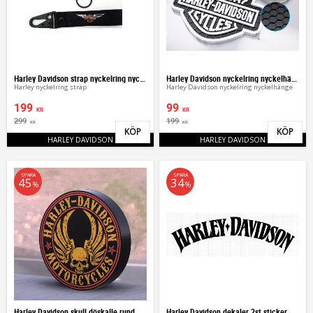
Harley Davidson strap nyckelring nyckelhänge
Harley Davidson nyckelring nyckelhänge 3d
Harley nyckelring strap
Harley Davidson nyckelring nyckelhänge
199
99
KR
KR
299
199
KR
KR
KÖP
KÖP
Lägg till i favoriter
Lägg 
HARLEY DAVIDSON
HARLEY DAVIDSON
SPARA
SPARA
45
34
%
%
Harley Davidson skull döskalle rund LED lampa
Harley Davidson dekaler 2st sticker dekal