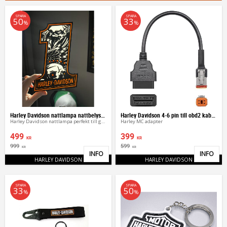
SPARA
SPARA
50
33
%
%
Harley Davidson nattlampa nattbelysning
Harley Davidson 4-6 pin till obd2 kabel adapter
Harley Davidson nattlampa perfekt till garaget
Harley MC adapter
499
399
KR
KR
999
599
KR
KR
INFO
INFO
Lägg till i favoriter
Lägg 
HARLEY DAVIDSON
HARLEY DAVIDSON
SPARA
SPARA
33
50
%
%