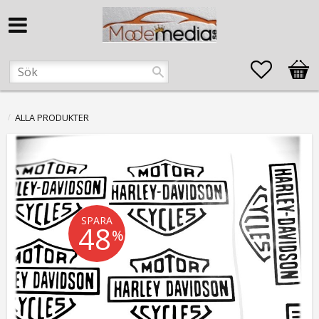
Favorite
Kund
ALLA PRODUKTER
SPARA
48
%