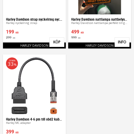
Harley Davidson strap nyckelring nyckelhänge
Harley Davidson nattlampa nattbelysning
Harley nyckelring strap
Harley Davidson nattlampa perfekt till garaget
199
499
KR
KR
299
999
KR
KR
KÖP
INFO
Lägg till i favoriter
Lägg 
HARLEY DAVIDSON
HARLEY DAVIDSON
SPARA
33
%
Harley Davidson 4-6 pin till obd2 kabel adapter
Harley MC adapter
399
KR