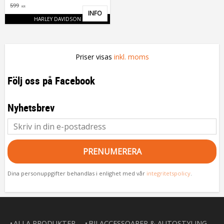
599
KR
INFO
Lägg till i favoriter
HARLEY DAVIDSON
Priser visas
inkl. moms
Följ oss på Facebook
Nyhetsbrev
PRENUMERERA
Dina personuppgifter behandlas i enlighet med vår
integritetspolicy
.
ALLA PRODUKTER
BILACCESSOARER & AUTOSTYLING